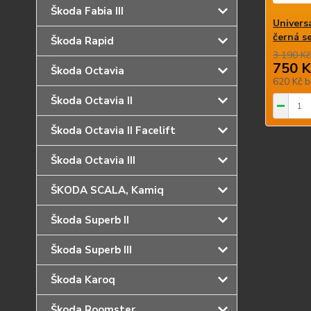
Škoda Fabia III
Univers
černá s
Škoda Rapid
3 190 Kč
750 K
Škoda Octavia
620 Kč
b
Škoda Octavia II
Škoda Octavia II Facelift
Škoda Octavia III
ŠKODA SCALA, Kamiq
Škoda Superb II
Škoda Superb III
Škoda Karoq
Škoda Roomster