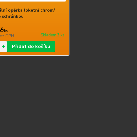
ální opěrka loketní chrom/
e schránkou
č
/
ks
Skladem 3 ks
ez DPH
Přidat do košíku