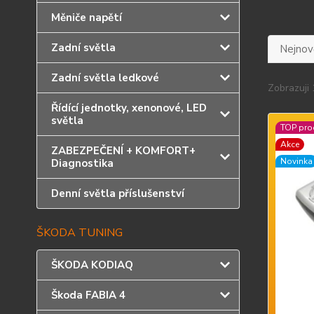
Měniče napětí
Zadní světla
Nejnově
Zadní světla ledkové
Zobrazuji 
Řídící jednotky, xenonové, LED
světla
TOP pro
Akce
ZABEZPEČENÍ + KOMFORT+
Novinka
Diagnostika
Denní světla příslušenství
ŠKODA TUNING
ŠKODA KODIAQ
Škoda FABIA 4