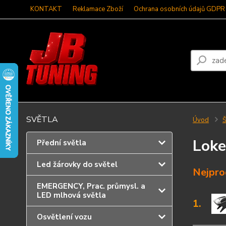
KONTAKT
Reklamace Zboží
Ochrana osobních údajů GDPR
SVĚTLA
Úvod
Š
Loke
Přední světla
Led žárovky do světel
Nejpro
EMERGENCY, Prac. průmysl. a
LED mlhová světla
1.
Osvětlení vozu