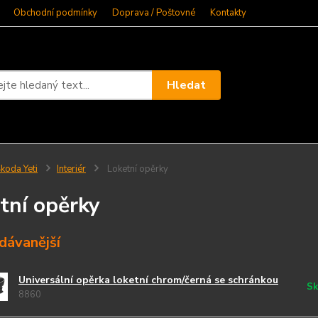
Obchodní podmínky
Doprava / Poštovné
Kontakty
Hledat
koda Yeti
Interiér
Loketní opěrky
tní opěrky
dávanější
Universální opěrka loketní chrom/černá se schránkou
Sk
8860