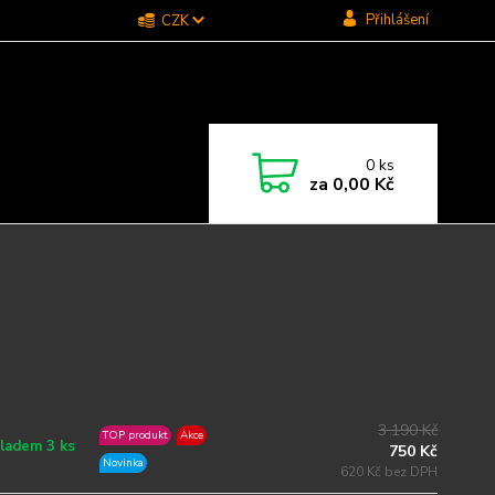
Přihlášení
CZK
0
ks
za
0,00 Kč
3 190 Kč
TOP produkt
Akce
ladem 3 ks
750 Kč
Novinka
620 Kč bez DPH