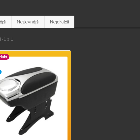
jší
Nejlevnější
Nejdražší
1-1 z 1
dukt