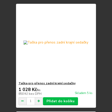
Taška pro přenos zadní krajní sedačky
1 028 Kč
/
ks
Skladem 5 ks
850 Kč
bez DPH
Přidat do košíku