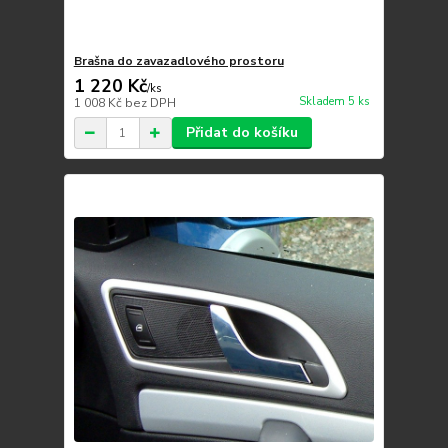
Brašna do zavazadlového prostoru
1 220 Kč
/
ks
Skladem 5 ks
1 008 Kč
bez DPH
Přidat do košíku