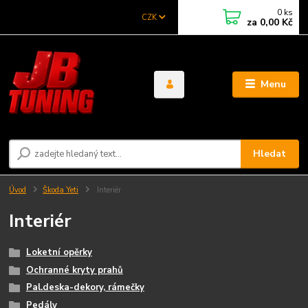
0
ks
CZK
za
0,00 Kč
Menu
Hledat
Úvod
Škoda Yeti
Interiér
Interiér
Loketní opěrky
Ochranné kryty prahů
Pal.deska-dekory, rámečky
Pedály