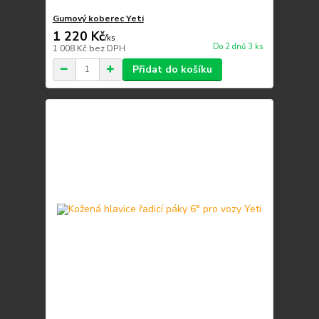
Gumový koberec Yeti
1 220 Kč
/
ks
Do 2 dnů 3 ks
1 008 Kč
bez DPH
Přidat do košíku