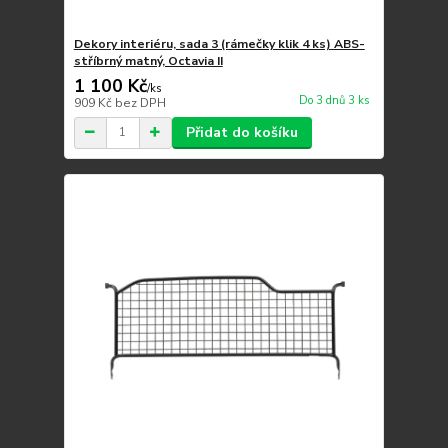
Dekory interiéru, sada 3 (rámečky klik 4 ks) ABS-
stříbrný matný, Octavia II
1 100 Kč
/
ks
Do 3 dnů 3 ks
909 Kč
bez DPH
Přidat do košíku