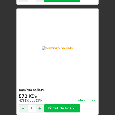
Ramínko na šaty
572 Kč
/
ks
Skladem 5 ks
473 Kč
bez DPH
Přidat do košíku