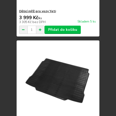
Dělicí mříž pro vozy Yeti
3 999 Kč
/
ks
Skladem 5 ks
3 305 Kč
bez DPH
Přidat do košíku