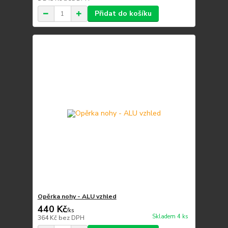
Přidat do košíku
Opěrka nohy - ALU vzhled
440 Kč
/
ks
Skladem 4 ks
364 Kč
bez DPH