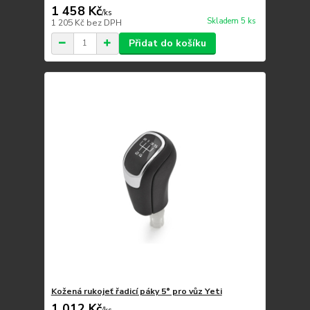
1 458 Kč
/
ks
Skladem 5 ks
1 205 Kč
bez DPH
Přidat do košíku
Kožená rukojeť řadicí páky 5° pro vůz Yeti
1 012 Kč