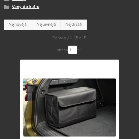
Vany do kufru
Nejnovější
Nejlevnější
Nejdražší
Zobrazuji 1-15 z 15
strana
z 1