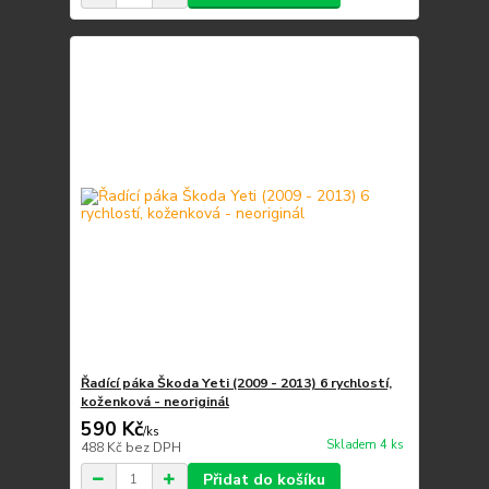
Řadící páka Škoda Yeti (2009 - 2013) 6 rychlostí,
koženková - neoriginál
590 Kč
/
ks
Skladem 4 ks
488 Kč
bez DPH
Přidat do košíku