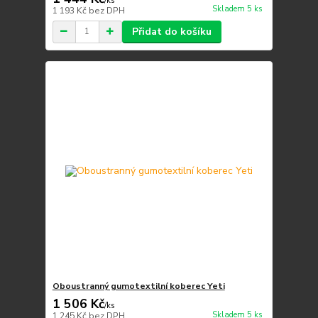
/
ks
Skladem 5 ks
1 193 Kč
bez DPH
Přidat do košíku
Oboustranný gumotextilní koberec Yeti
1 506 Kč
/
ks
Skladem 5 ks
1 245 Kč
bez DPH