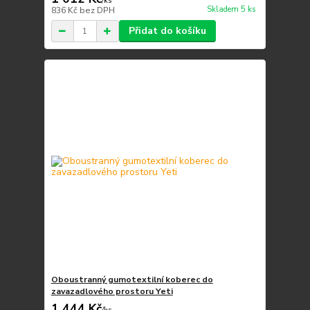
/
ks
Skladem 5 ks
836 Kč
bez DPH
Přidat do košíku
Oboustranný gumotextilní koberec do
zavazadlového prostoru Yeti
1 444 Kč