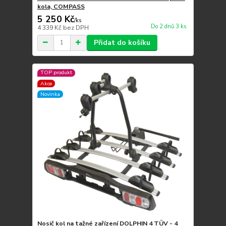
kola, COMPASS
5 250 Kč
/
ks
Do 2 dnů 3 ks
4 339 Kč
bez DPH
Přidat do košíku
TOP produkt
Akce
Novinka
Nosič kol na tažné zařízení DOLPHIN 4 TÜV - 4