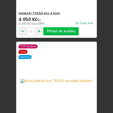
Adaptér THULE pro 4. kolo
4 050 Kč
/
ks
Do 2 dnů 4 ks
3 347 Kč
bez DPH
Přidat do košíku
TOP produkt
Akce
Novinka