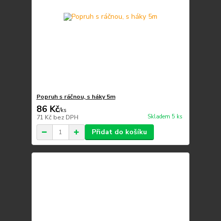
Popruh s ráčnou, s háky 5m
86 Kč
/
ks
Skladem 5 ks
71 Kč
bez DPH
Přidat do košíku