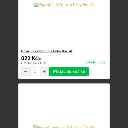
Popruh s ráčnou, s háky 8m, 4t
822 Kč
/
ks
Skladem 5 ks
679 Kč
bez DPH
Přidat do košíku