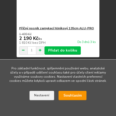
Příčný nosník zamykací hliníkový 135cm ALU-PRO
1 499 Kč
2 190 Kč
/
ks
Do 3 dnů 3 ks
1 810 Kč
bez DPH
Přidat do košíku
Pro základní funkčnost, zpříjemnění používání webu, analytické
Načíst další produkty (30)
účely a v případě udělení souhlasu také pro účely cílení reklamy
využíváme soubory cookies. Nastavení vlastních preferencí
strana
z 3
další
cookies můžete kdykoli upravit odkazem ve spodní části stránek.
Souhlasím
Nastavení
Upravit sběr cookies.