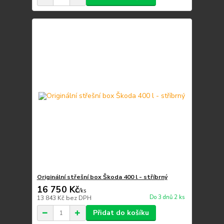
Originální střešní box Škoda 400 l - stříbrný
16 750 Kč
/
ks
Do 3 dnů 2 ks
13 843 Kč
bez DPH
Přidat do košíku