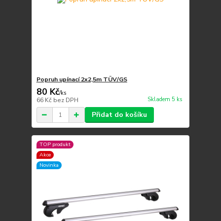
Popruh upínací 2x2,5m TÜV/GS
80 Kč
/
ks
Skladem 5 ks
66 Kč
bez DPH
Přidat do košíku
TOP produkt
Akce
Novinka