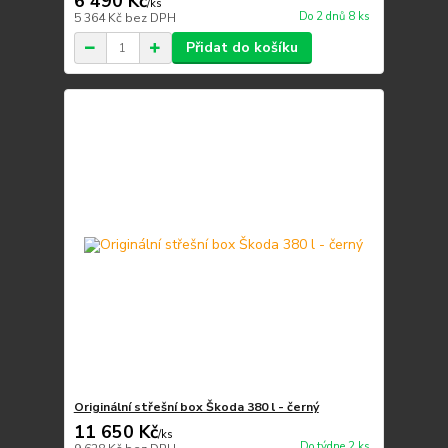
6 490 Kč
/
ks
Do 2 dnů 8 ks
5 364 Kč
bez DPH
Přidat do košíku
Originální střešní box Škoda 380 l - černý
11 650 Kč
/
ks
Do týdne 2 ks