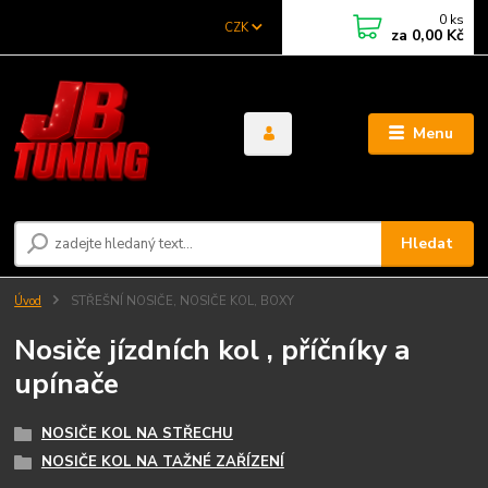
0
ks
CZK
za
0,00 Kč
Menu
Hledat
Úvod
STŘEŠNÍ NOSIČE, NOSIČE KOL, BOXY
Nosiče jízdních kol , příčníky a
upínače
NOSIČE KOL NA STŘECHU
NOSIČE KOL NA TAŽNÉ ZAŘÍZENÍ