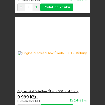
9 628 Kč
bez DPH
Přidat do košíku
Originální střešní box Škoda 380 l - stříbrný
9 999 Kč
/
ks
Do 2 dnů 1 ks
8 264 Kč
bez DPH