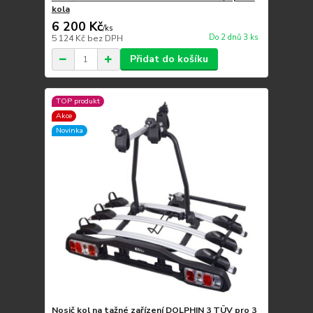
kola
6 200 Kč
/
ks
Do 2 dnů 3 ks
5 124 Kč
bez DPH
Přidat do košíku
TOP produkt
Akce
Novinka
Nosič kol na tažné zařízení DOLPHIN 3 TÜV pro 3