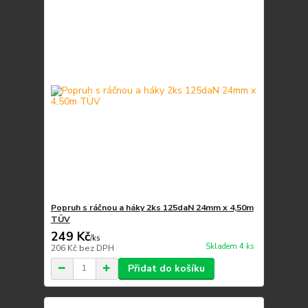
Popruh s ráčnou a háky 2ks 125daN 24mm x 4,50m
TÜV
249 Kč
/
ks
Skladem 4 ks
206 Kč
bez DPH
Přidat do košíku