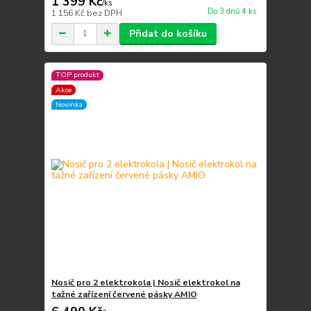
1 399 Kč
/
ks
Do 3 dnů 4 ks
1 156 Kč
bez DPH
Přidat do košíku
TOP produkt
Akce
Novinka
Nosič pro 2 elektrokola | Nosič elektrokol na
tažné zařízení červené pásky AMIO