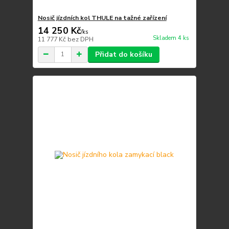
Nosič jízdních kol THULE na tažné zařízení
14 250 Kč
/
ks
Skladem 4 ks
11 777 Kč
bez DPH
Přidat do košíku