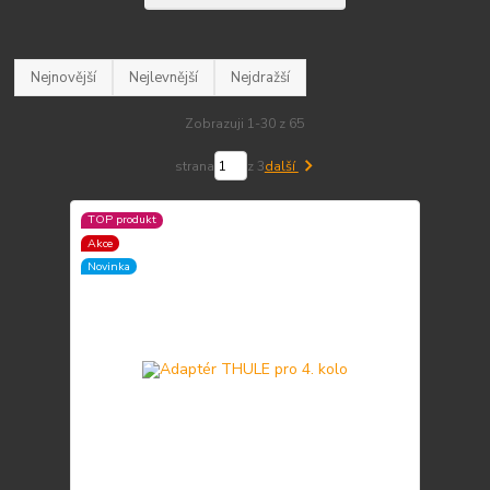
Nejnovější
Nejlevnější
Nejdražší
Zobrazuji 1-30 z 65
strana
z 3
další
TOP produkt
Akce
Novinka