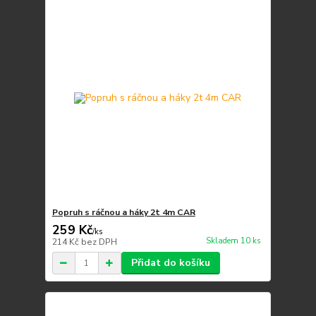
Popruh s ráčnou a háky 2t 4m CAR
259 Kč
/
ks
Skladem 10 ks
214 Kč
bez DPH
Přidat do košíku