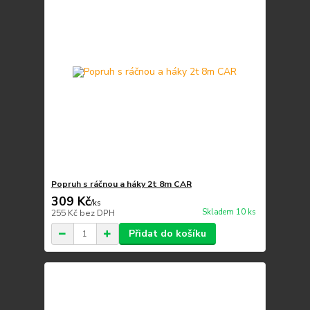
Popruh s ráčnou a háky 2t 8m CAR
309 Kč
/
ks
Skladem 10 ks
255 Kč
bez DPH
Přidat do košíku