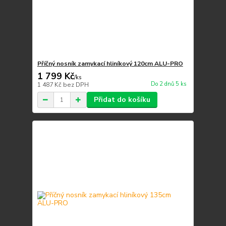
Příčný nosník zamykací hliníkový 120cm ALU-PRO
1 799 Kč
/
ks
Do 2 dnů 5 ks
1 487 Kč
bez DPH
Přidat do košíku