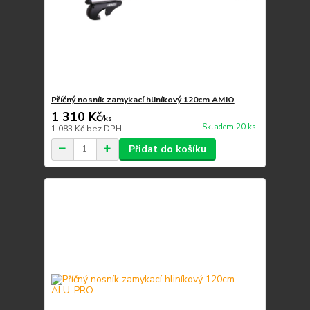
Příčný nosník zamykací hliníkový 120cm AMIO
1 310 Kč
/
ks
Skladem 20 ks
1 083 Kč
bez DPH
Přidat do košíku