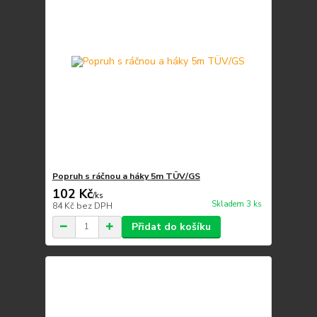
Popruh s ráčnou a háky 5m TÜV/GS
102 Kč
/
ks
Skladem 3 ks
84 Kč
bez DPH
Přidat do košíku