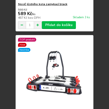
Nosič jízdního kola zamykací black
566 Kč
589 Kč
/
ks
Skladem 3 ks
487 Kč
bez DPH
Přidat do košíku
TOP produkt
Akce
Novinka