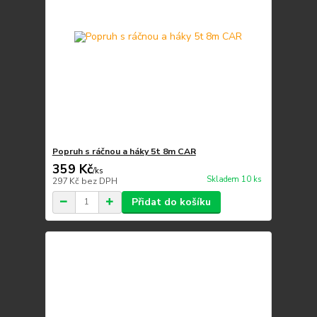
Popruh s ráčnou a háky 5t 8m CAR
359 Kč
/
ks
Skladem 10 ks
297 Kč
bez DPH
Přidat do košíku