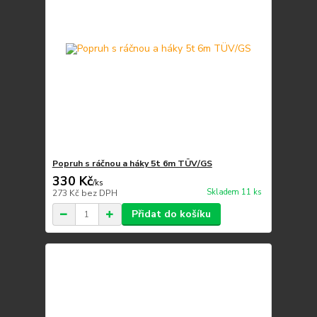
Popruh s ráčnou a háky 5t 6m TÜV/GS
330 Kč
/
ks
Skladem 11 ks
273 Kč
bez DPH
Přidat do košíku