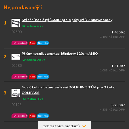
Nejprodávanější
Střešní nosič lyží AMIO pro 4 páry lyží / 2 snowboardy
1.
Skladem 4 ks
02590
1 450 Kč
1 198 Kč bez DPH
TOP produkt
Akce
Novinka
Příčný nosník zamykací hliníkový 120cm AMIO
2.
Skladem 20 ks
02586
1 310 Kč
1 083 Kč bez DPH
TOP produkt
Akce
Novinka
Nosič kol na tažné zařízení DOLPHIN 3 TÜV pro 3 kola,
3.
COMPASS
Do 2 dnů 3 ks
02125
5 250 Kč
4 339 Kč bez DPH
TOP produkt
Akce
Novinka
zobrazit více produktů