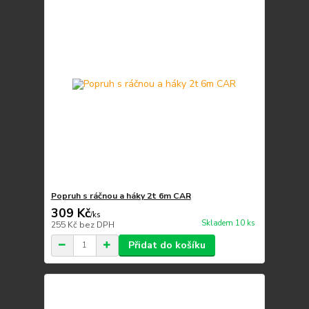
Popruh s ráčnou a háky 2t 6m CAR
309 Kč
/
ks
Skladem 10 ks
255 Kč
bez DPH
Přidat do košíku