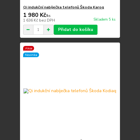
Qi indukční nabíječka telefonů Škoda Karoq
1 980 Kč
/
ks
Skladem 5 ks
1 636 Kč
bez DPH
Přidat do košíku
Akce
Novinka