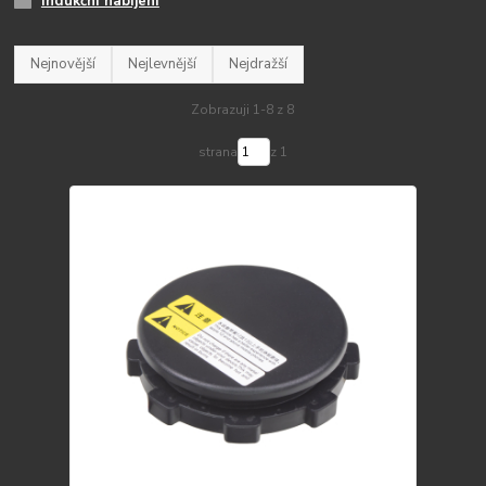
Indukční nabíjení
Nejnovější
Nejlevnější
Nejdražší
Zobrazuji 1-8 z 8
strana
z 1