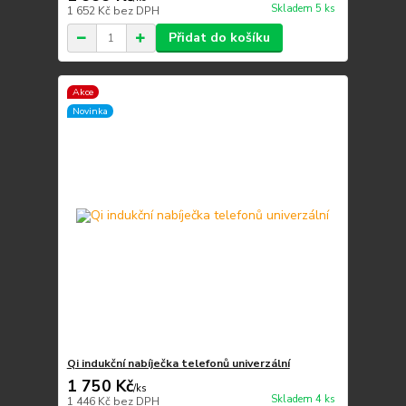
Skladem 5 ks
1 652 Kč
bez DPH
Přidat do košíku
Akce
Novinka
Qi indukční nabíječka telefonů univerzální
1 750 Kč
/
ks
Skladem 4 ks
1 446 Kč
bez DPH