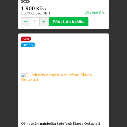
2022-
1 900 Kč
/
ks
Do 3 dnů 8 ks
1 570 Kč
bez DPH
Přidat do košíku
Akce
Novinka
Qi indukční nabíječka telefonů Škoda Octavia 3