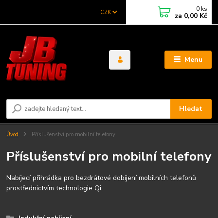
0
ks
CZK
za
0,00 Kč
Menu
Hledat
Úvod
Příslušenství pro mobilní telefony
Příslušenství pro mobilní telefony
Nab
í
jec
í
přihr
á
dka pro bezdr
á
tov
é
dob
í
jen
í
mobiln
í
ch telefonů
prostřednictv
í
m technologie Qi.