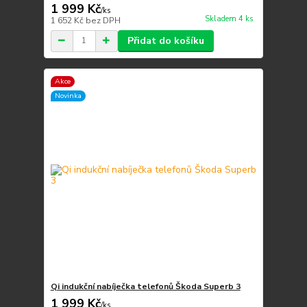
1 999 Kč
/
ks
Skladem 4 ks
1 652 Kč
bez DPH
Přidat do košíku
Akce
Novinka
Qi indukční nabíječka telefonů Škoda Superb 3
1 999 Kč
/
ks