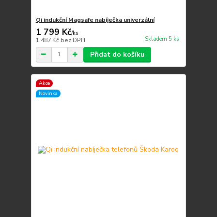
Qi indukční Magsafe nabíječka univerzální
1 799 Kč
/
ks
Skladem 5 ks
1 487 Kč
bez DPH
Přidat do košíku
Akce
Novinka