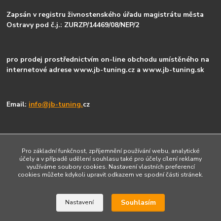
Zapsán v registru živnostenského úřadu magistrátu města
Ostravy pod č.j.: ZURZP/14469/08/NEP/2
pro prodej prostřednictvím on-line obchodu umístěného na
internetové adrese www.jb-tuning.cz a www.jb-tuning.sk
Email:
info@jb-tuning.
cz
Číslo účtu : 2160636023/0800
Pro základní funkčnost, zpříjemnění používání webu, analytické
účely a v případě udělení souhlasu také pro účely cílení reklamy
využíváme soubory cookies. Nastavení vlastních preferencí
cookies můžete kdykoli upravit odkazem ve spodní části stránek.
Upravit sběr cookies.
Souhlasím
Nastavení