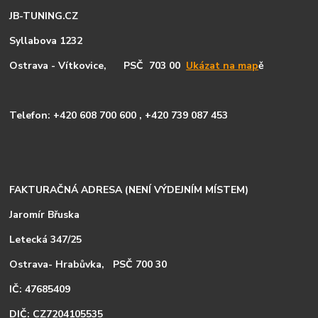
JB-TUNING.CZ
Syllabova 1232
Ostrava - Vítkovice, PSČ 703 00
Ukázat na map
ě
Telefon: +420 608 700 600 ,
+420
739 087 453
FAKTURAČNÁ ADRESA (NENÍ VÝDEJNÍM MÍSTEM)
Jaromír Břuska
Letecká 347/25
Ostrava- Hrabůvka, PSČ 700 30
IČ: 47685409
DIČ: CZ7204105535