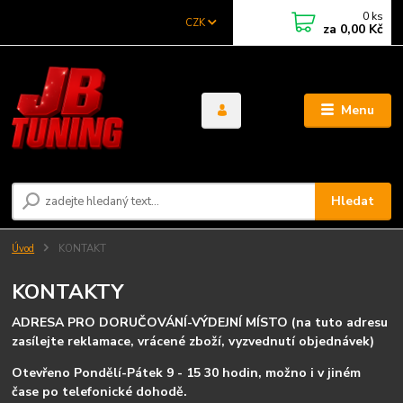
0
ks
CZK
za
0,00 Kč
Menu
Hledat
Úvod
KONTAKT
KONTAKTY
ADRESA PRO DORUČOVÁNÍ-VÝDEJNÍ MÍSTO (na tuto adresu
zasílejte reklamace, vrácené zboží, vyzvednutí objednávek)
Otevřeno Pondělí-Pátek 9 - 15 30 hodin, možno i v jiném
čase po telefonické dohodě.