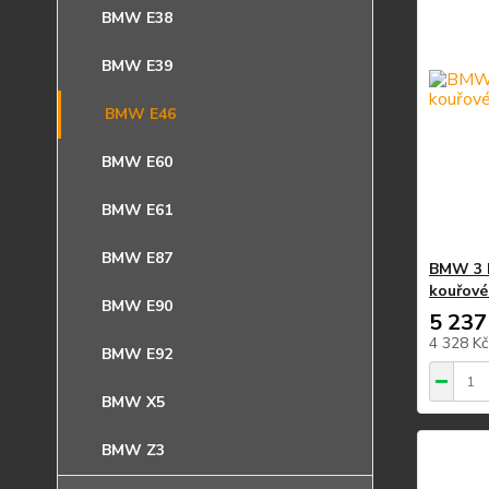
BMW E38
BMW E39
BMW E46
BMW E60
BMW E61
BMW E87
BMW 3 E
kouřové 
BMW E90
5 237
4 328 K
BMW E92
BMW X5
BMW Z3