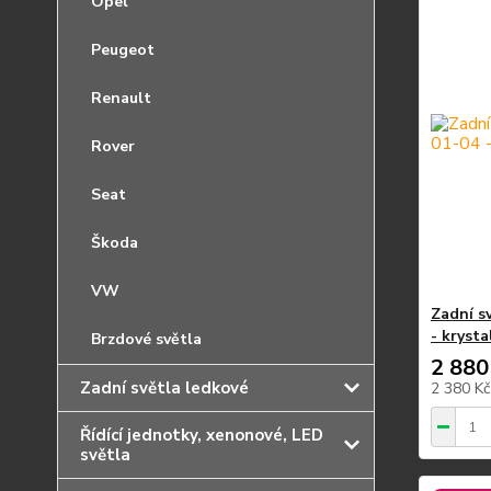
Opel
Peugeot
Renault
Rover
Seat
Škoda
VW
Zadní s
- krysta
Brzdové světla
2 880
Zadní světla ledkové
2 380 K
Řídící jednotky, xenonové, LED
světla