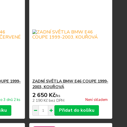
UPE 1999-
ZADNÍ SVĚTLA BMW E46 COUPE 1999-
2003, KOUŘOVÁ
2 650 Kč
/
ks
o 3 dnů 2 ks
Není skladem
2 190 Kč
bez DPH
šíku
Přidat do košíku