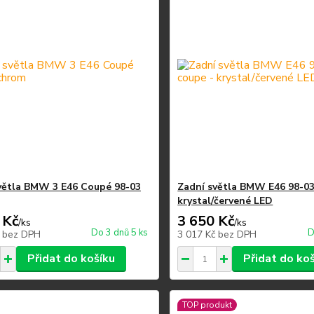
větla BMW 3 E46 Coupé 98-03
Zadní světla BMW E46 98-03
krystal/červené LED
 Kč
3 650 Kč
/
ks
/
ks
Do 3 dnů 5 ks
D
č
bez DPH
3 017 Kč
bez DPH
Přidat do košíku
Přidat do ko
TOP produkt