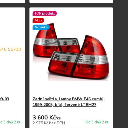
TOP produkt
Akce
Novinka
99-03
Zadní světla, lampy BMW E46 combi,
1999-2005, bílé, červené LTBM27
3 600 Kč
/
ks
o 3 dnů 2 ks
Do 3 dnů 2 ks
2 975 Kč
bez DPH