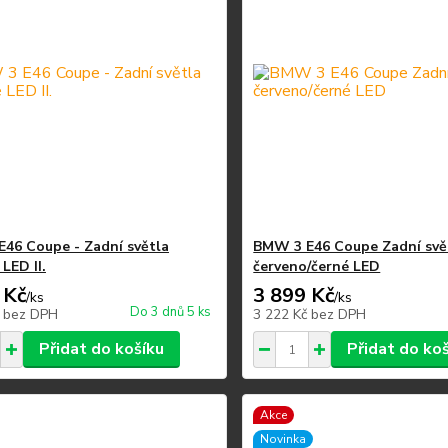
46 Coupe - Zadní světla
BMW 3 E46 Coupe Zadní svě
LED II.
červeno/černé LED
 Kč
3 899 Kč
/
ks
/
ks
Do 3 dnů 5 ks
č
bez DPH
3 222 Kč
bez DPH
Přidat do košíku
Přidat do ko
Akce
Novinka