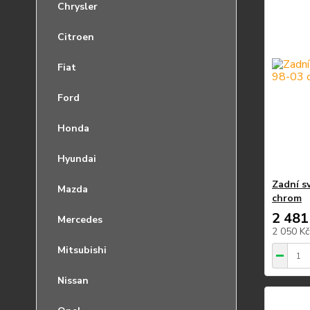
Chrysler
Citroen
Fiat
Ford
Honda
Hyundai
Zadní s
Mazda
chrom
2 481
Mercedes
2 050 K
Mitsubishi
Nissan