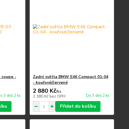
 coupe -
Zadní světla BMW E46 Compact 01-04
- kouřové/červené
2 880 Kč
/
ks
o 3 dnů 2 ks
Do 3 dnů 2 ks
2 380 Kč
bez DPH
šíku
Přidat do košíku