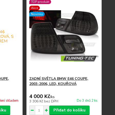
TOP produkt
Akce
Novinka
OUPE,
ZADNÍ SVĚTLA BMW E46 COUPE,
2003-2006, LED, KOUŘOVÁ
4 000 Kč
/
ks
ení skladem
Do 3 dnů 2 ks
3 306 Kč
bez DPH
šíku
Přidat do košíku