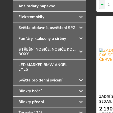
Antiradary napevno
Elektromobily
Světla přídavná, osvětlení SPZ
Fanfáry, klaksony a sirény
STŘEŠNÍ NOSIČE, NOSIČE KOL,
BOXY
LED MARKER BMW ANGEL
EYES
Světla pro denní svícení
Blinkry boční
ZADNÍ 
SEDAN, 
Blinkry přední
2 190
Žárovky 12 V