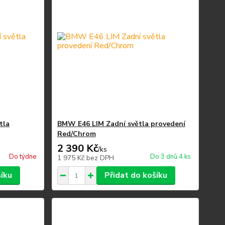
tla
BMW E46 LIM Zadní světla provedení
Red/Chrom
2 390 Kč
/
ks
Do týdne
Do 3 dnů 4 ks
1 975 Kč
bez DPH
šíku
Přidat do košíku