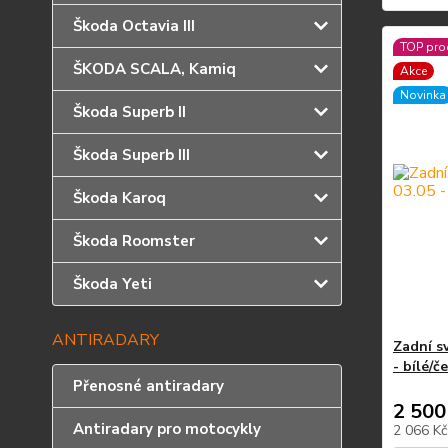
Škoda Octavia III
TOP pro
ŠKODA SCALA, Kamiq
Akce
Novinka
Škoda Superb II
Škoda Superb III
Škoda Karoq
Škoda Roomster
Škoda Yeti
ANTIRADARY
Zadní s
- bílé/č
Přenosné antiradary
2 500
Antiradary pro motocykly
2 066 K