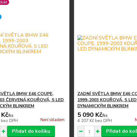
dukt
SVĚTLA BMW E46 COUPE,
ZADNÍ SVĚTLA BMW E46 C
003 ČERVENÁ,KOUŘOVÁ, S LED
1999-2003 KOUŘOVÁ, S LED
CKÝM BLINKREM
DYNAMICKÝM BLINKREM
 Kč
5 090 Kč
/
ks
/
ks
Není skladem
N
č
bez DPH
4 207 Kč
bez DPH
Přidat do košíku
Přidat do ko