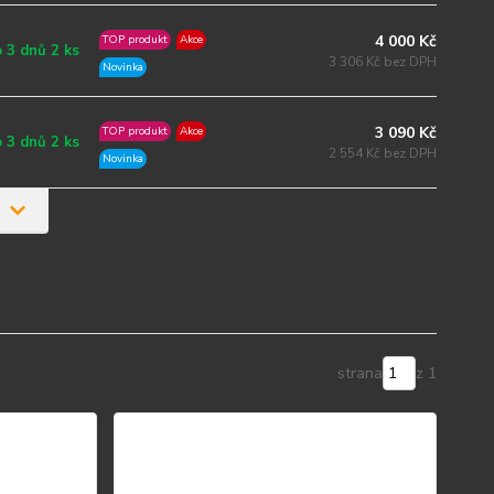
4 000 Kč
TOP produkt
Akce
 3 dnů 2 ks
3 306 Kč bez DPH
Novinka
3 090 Kč
TOP produkt
Akce
 3 dnů 2 ks
2 554 Kč bez DPH
Novinka
strana
z 1