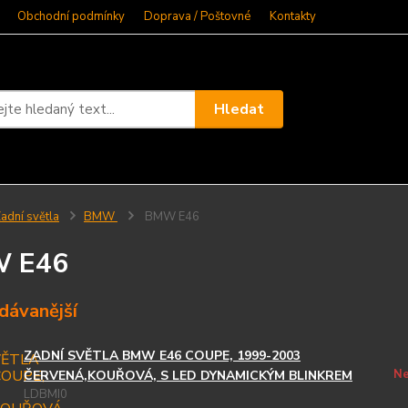
Obchodní podmínky
Doprava / Poštovné
Kontakty
Hledat
adní světla
BMW
BMW E46
 E46
dávanější
ZADNÍ SVĚTLA BMW E46 COUPE, 1999-2003
Ne
ČERVENÁ,KOUŘOVÁ, S LED DYNAMICKÝM BLINKREM
LDBMI0