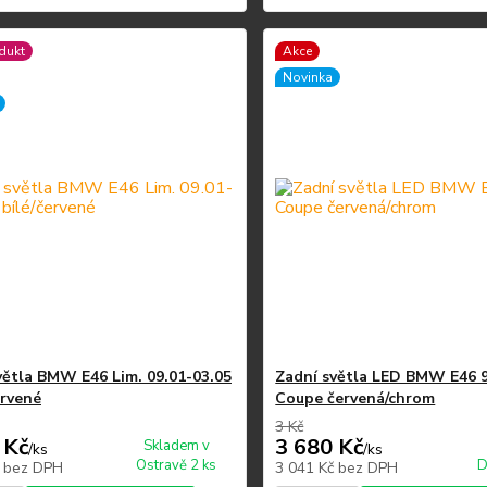
dukt
Akce
Novinka
větla BMW E46 Lim. 09.01-03.05
Zadní světla LED BMW E46 
ervené
Coupe červená/chrom
3 Kč
 Kč
3 680 Kč
Skladem v
/
ks
/
ks
Ostravě 2 ks
D
č
bez DPH
3 041 Kč
bez DPH