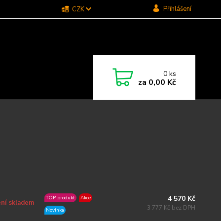
Přihlášení
CZK
0
ks
za
0,00 Kč
4 570 Kč
TOP produkt
Akce
ní skladem
3 777 Kč bez DPH
Novinka