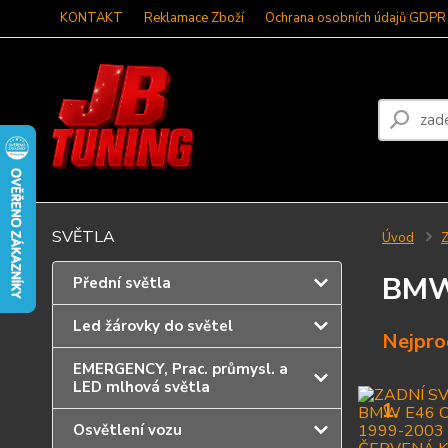
KONTAKT
Reklamace Zboží
Ochrana osobních údajů GDPR
SVĚTLA
Úvod
Z
BMW
Přední světla
Led žárovky do světel
Nejpro
EMERGENCY, Prac. průmysl. a
LED mlhová světla
1.
Osvětlení vozu