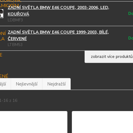
ZADNÍ SVĚTLA BMW E46 COUPE, 2003-2006, LED,
Do
KOUŘOVÁ
LDBMF3
ZADNÍ SVĚTLA BMW E46 COUPE 1999-2003, BÍLÉ,
Do
ČERVENÉ
LTBM53
zobrazit více produktů
jší
Nejlevnější
Nejdražší
1-16 z 16