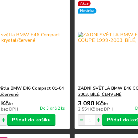
Akce
Novinka
větla BMW E46 Compact 01-04
ZADNÍ SVĚTLA BMW E46 CO
l/červené
2003, BÍLÉ, ČERVENÉ
 Kč
3 090 Kč
/
ks
/
ks
Do 3 dnů 2 ks
D
č
bez DPH
2 554 Kč
bez DPH
Přidat do košíku
Přidat do ko