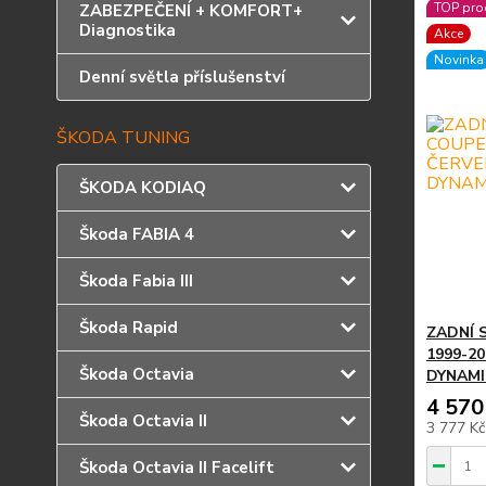
TOP pro
ZABEZPEČENÍ + KOMFORT+
Diagnostika
Akce
Novinka
Denní světla příslušenství
ŠKODA TUNING
ŠKODA KODIAQ
Škoda FABIA 4
Škoda Fabia III
Škoda Rapid
ZADNÍ 
1999-2
Škoda Octavia
DYNAMI
4 570
Škoda Octavia II
3 777 K
Škoda Octavia II Facelift