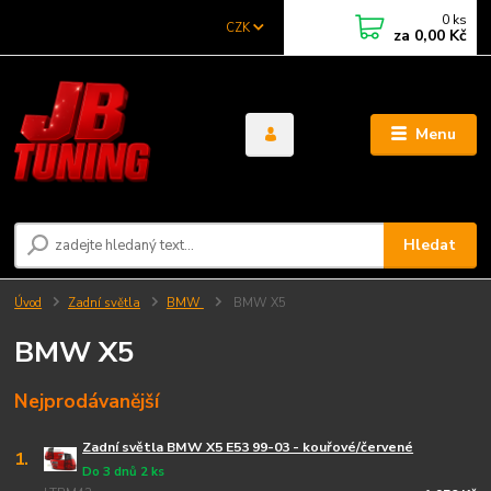
0
ks
CZK
za
0,00 Kč
Menu
Hledat
Úvod
Zadní světla
BMW
BMW X5
BMW X5
Nejprodávanější
Zadní světla BMW X5 E53 99-03 - kouřové/červené
1.
Do 3 dnů 2 ks