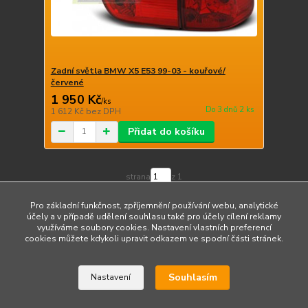
Zadní světla BMW X5 E53 99-03 - kouřové/
červené
1 950 Kč
/
ks
Do 3 dnů 2 ks
1 612 Kč
bez DPH
Přidat do košíku
strana
z 1
Pro základní funkčnost, zpříjemnění používání webu, analytické
účely a v případě udělení souhlasu také pro účely cílení reklamy
využíváme soubory cookies. Nastavení vlastních preferencí
cookies můžete kdykoli upravit odkazem ve spodní části stránek.
Upravit sběr cookies.
Souhlasím
Nastavení