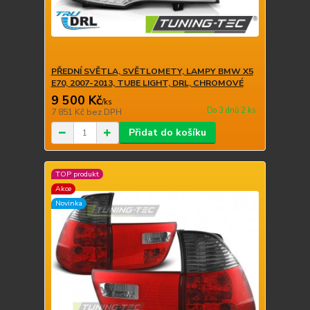
PŘEDNÍ SVĚTLA, SVĚTLOMETY, LAMPY BMW X5
E70, 2007-2013, TUBE LIGHT, DRL, CHROMOVÉ
9 500 Kč
/
ks
Do 3 dnů 2 ks
7 851 Kč
bez DPH
Přidat do košíku
TOP produkt
Akce
Novinka