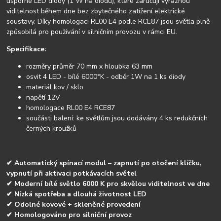
úsporné LED diody (1 W na diodu), které zaručují výraznou
viditelnost během dne bez zbytečného zatížení elektrické
soustavy. Díky homologaci RL00 E4 podle RCE87 jsou světla plně
způsobilá pro používání v silničním provozu v rámci EU.
Specifikace:
rozměry průměr 70 mm x hloubka 63 mm
osvit 4 LED - bílé 6000°K - odběr 1W na 1 ks diody
materiál kov / sklo
napětí 12V
homologace RL00 E4 RCE87
součásti balení: ke světlům jsou dodávány 4 ks redukčních
černých kroužků
✔ Automatický spínací modul – zapnutí po otočení klíčku,
vypnutí při aktivaci potkávacích světel
✔ Moderní bílé světlo 6000 K pro skvělou viditelnost ve dne
✔ Nízká spotřeba a dlouhá životnost LED
✔ Odolné kovové + skleněné provedení
✔ Homologováno pro silniční provoz