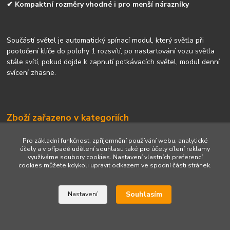
✔ Kompaktní rozměry vhodné i pro menší nárazníky
Součástí světel je automatický spínací modul, který světla při
pootočení klíče do polohy 1 rozsvítí, po nastartování vozu světla
stále svítí, pokud dojde k zapnutí potkávacích světel, modul denní
svícení zhasne.
Zboží zařazeno v kategoriích
Světla pro denní svícení
Pro základní funkčnost, zpříjemnění používání webu, analytické
účely a v případě udělení souhlasu také pro účely cílení reklamy
využíváme soubory cookies. Nastavení vlastních preferencí
cookies můžete kdykoli upravit odkazem ve spodní části stránek.
Upravit sběr cookies.
Souhlasím
Nastavení
Vytvořeno na
Eshop-rychle.cz