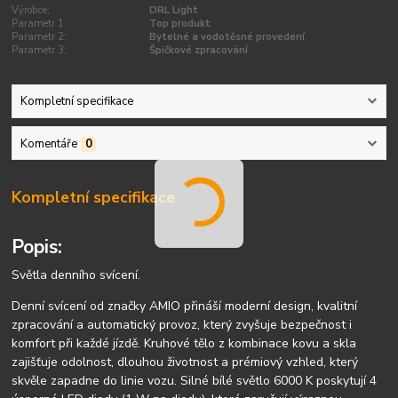
Výrobce:
DRL Light
Parametr 1:
Top produkt
Parametr 2:
Bytelné a vodotěsné provedení
Parametr 3:
Špičkové zpracování
Kompletní specifikace
Komentáře
0
Kompletní specifikace
Popis:
Světla denního svícení.
Denní svícení od značky AMIO přináší moderní design, kvalitní
zpracování a automatický provoz, který zvyšuje bezpečnost i
komfort při každé jízdě. Kruhové tělo z kombinace kovu a skla
zajišťuje odolnost, dlouhou životnost a prémiový vzhled, který
skvěle zapadne do linie vozu. Silné bílé světlo 6000 K poskytují 4