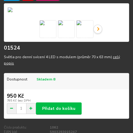
01524
Světla pro denní svícení 4 LED s modulem (průměr 70 x 63 mm)
celý
popis
Dostupnost
Skladem 8
950 Kč
785 Kč
bez DPH
Přidat do košíku
Číslo produktu:
1062
EAN kód:
5903293015247