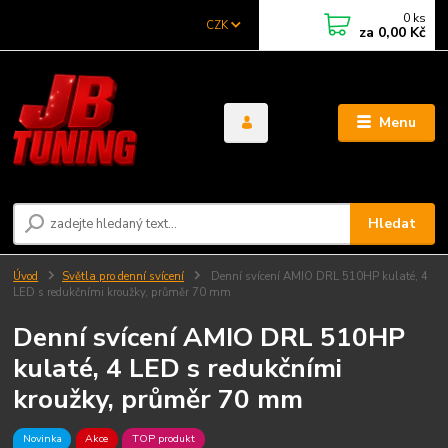
0
ks
CZK
za
0,00 Kč
Menu
Hledat
Úvod
Světla pro denní svícení
Denní svícení AMIO DRL 510HP kulaté, 4
LED s redukčními kroužky, průměr 70 mm
Denní svícení AMIO DRL 510HP
kulaté, 4 LED s redukčními
kroužky, průměr 70 mm
Novinka
Akce
TOP produkt