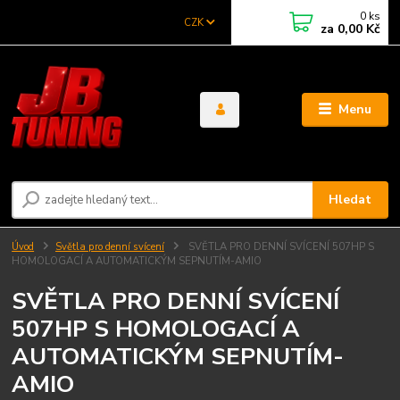
0
ks
CZK
za
0,00 Kč
Menu
Hledat
Úvod
Světla pro denní svícení
SVĚTLA PRO DENNÍ SVÍCENÍ 507HP S
HOMOLOGACÍ A AUTOMATICKÝM SEPNUTÍM-AMIO
SVĚTLA PRO DENNÍ SVÍCENÍ
507HP S HOMOLOGACÍ A
AUTOMATICKÝM SEPNUTÍM-
AMIO