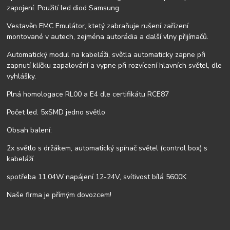
zapojení. Použití led diod Samsung.
Vestavěn EMC Emulátor, ktetý zabraňuje rušení zařízení
montované v autech, zejména autorádia a další vlny přijímačů.
Automatický modul na kabeláži, světla automaticky zapne při
zapnutí klíčku zapalování a vypne při rozvícení hlavních světel, dle
vyhlášky.
Plná homologace RL00 a E4 dle certifikátu RCE87
Počet led. 5xSMD jedno světlo
Obsah balení:
2x světlo s držákem, automatický spínač světel (control box) s
kabeláží.
spotřeba 11,04W napájení 12-24V, svítivost bílá 5600K
Naše firma je přímým dovozcem!