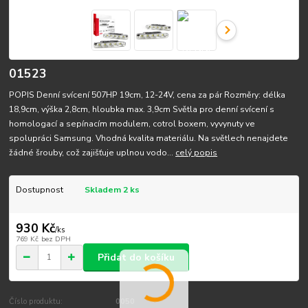
01523
POPIS Denní svícení 507HP 19cm, 12-24V, cena za pár Rozměry: délka
18,9cm, výška 2,8cm, hloubka max. 3,9cm Světla pro denní svícení s
homologací a sepínacím modulem, cotrol boxem, vyvynuty ve
spolupráci Samsung. Vhodná kvalita materiálu. Na světlech nenajdete
žádné šrouby, což zajišťuje uplnou vodo...
celý popis
Dostupnost
Skladem 2 ks
930 Kč
/
ks
769 Kč
bez DPH
Přidat do košíku
Číslo produktu:
0050