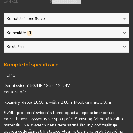
EAN kód:
5903293015230
Kompletní specifikace
Komentáře
0
Ke stažení
Kompletní specifikace
POPIS
Denní svícení 507HP 19cm, 12-24V,
cena za pár
Rozměry: délka 18,9cm, výška 2,8cm, hloubka max. 3,9cm
Světla pro denní svícení s homologací a sepínacím modulem,
cotrol boxem, vyvynuty ve spolupráci Samsung. Vhodná kvalita
materiálu. Na světlech nenajdete žádné šrouby, což zajišťuje
uplnou vodotěsnost. Instalace Plug-in. Ochrana proti špatnému