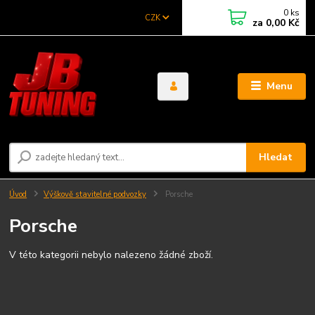
0
ks
CZK
za
0,00 Kč
Menu
Hledat
Úvod
Výškově stavitelné podvozky
Porsche
Porsche
V této kategorii nebylo nalezeno žádné zboží.