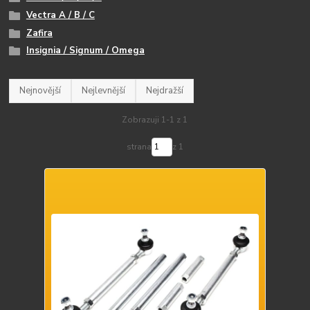
Vectra A / B / C
Zafira
Insignia / Signum / Omega
Nejnovější
Nejlevnější
Nejdražší
Zobrazuji 1-1 z 1
strana
z 1