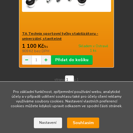
TA Technix sportovní tyčky stabilizátoru -
univerzální, stavitelné
1 100 Kč
Skladem v Ostravě
/
ks
1 ks
909 Kč
bez DPH
Přidat do košíku
strana
z 1
Pro základní funkčnost, zpříjemnění používání webu, analytické
účely a v případě udělení souhlasu také pro účely cílení reklamy
využíváme soubory cookies. Nastavení vlastních preferencí
cookies můžete kdykoli upravit odkazem ve spodní části stránek.
Upravit sběr cookies.
Souhlasím
Nastavení