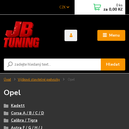
0
ks
CZK
za
0,00 Kč
Menu
Hledat
Úvod
Výškově stavitelné podvozky
Opel
Opel
Kadett
Corsa A / B / C / D
Calibra / Tigra
Astra F / G / H / J