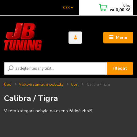
0
ks
CZK
za
0,00 Kč
Menu
Hledat
Úvod
Výškově stavitelné podvozky
Opel
Calibra / Tigra
Calibra / Tigra
V této kategorii nebylo nalezeno žádné zboží.