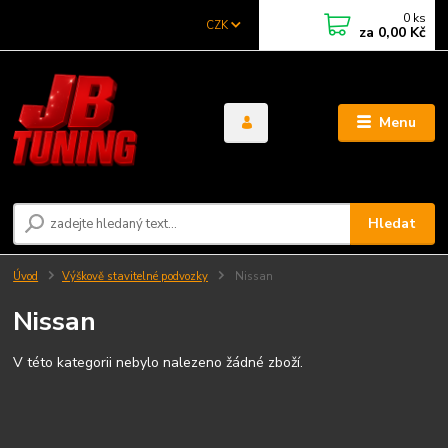
0
ks
CZK
za
0,00 Kč
Menu
Hledat
Úvod
Výškově stavitelné podvozky
Nissan
Nissan
V této kategorii nebylo nalezeno žádné zboží.