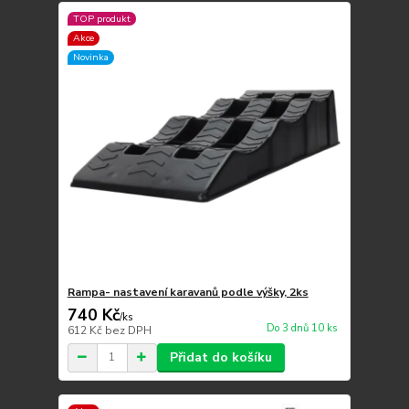
TOP produkt
Akce
Novinka
Rampa- nastavení karavanů podle výšky, 2ks
740 Kč
/
ks
Do 3 dnů 10 ks
612 Kč
bez DPH
Přidat do košíku