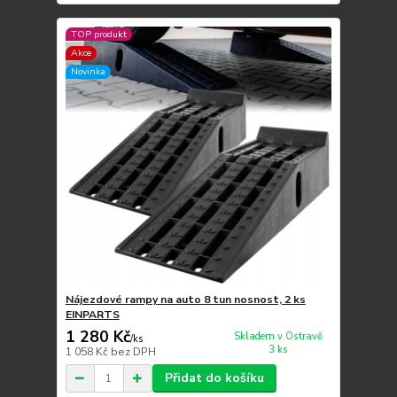
TOP produkt
Akce
Novinka
Nájezdové rampy na auto 8 tun nosnost, 2 ks
EINPARTS
1 280 Kč
Skladem v Ostravě
/
ks
3 ks
1 058 Kč
bez DPH
Přidat do košíku