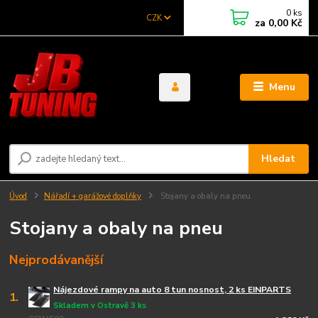
0
ks
CZK
za
0,00 Kč
Menu
Hledat
Úvod
Nářadí + garážové doplňky
Stojany a obaly na pneu
Stojany a obaly na pneu
Nejprodávanější
Nájezdové rampy na auto 8 tun nosnost, 2 ks EINPARTS
1.
Skladem v Ostravě 3 ks