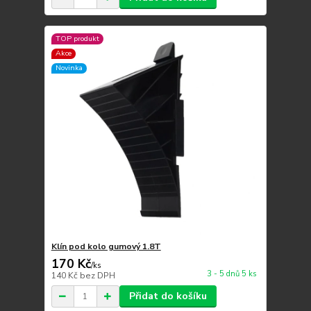
TOP produkt
Akce
Novinka
Klín pod kolo gumový 1.8T
170 Kč
/
ks
3 - 5 dnů 5 ks
140 Kč
bez DPH
Přidat do košíku