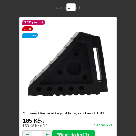
strana
z 1
TOP produkt
Akce
Novinka
Gumový klín/zarážka pod kolo, nostnost 1.8T
185 Kč
/
ks
Do 3 dnů 6 ks
153 Kč
bez DPH
Přidat do košíku