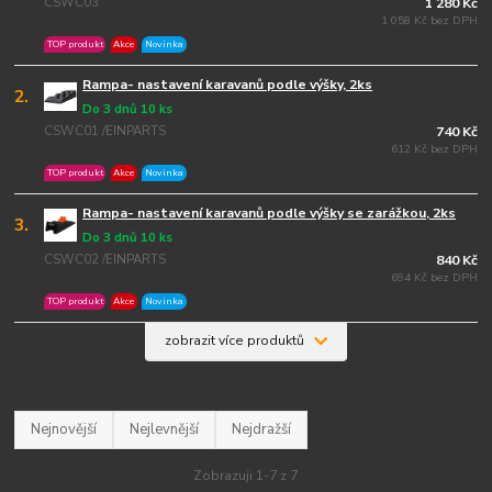
CSWC03
1 280 Kč
1 058 Kč bez DPH
TOP produkt
Akce
Novinka
Rampa- nastavení karavanů podle výšky, 2ks
2.
Do 3 dnů 10 ks
CSWC01 /EINPARTS
740 Kč
612 Kč bez DPH
TOP produkt
Akce
Novinka
Rampa- nastavení karavanů podle výšky se zarážkou, 2ks
3.
Do 3 dnů 10 ks
CSWC02 /EINPARTS
840 Kč
694 Kč bez DPH
TOP produkt
Akce
Novinka
zobrazit více produktů
Nejnovější
Nejlevnější
Nejdražší
Zobrazuji 1-7 z 7