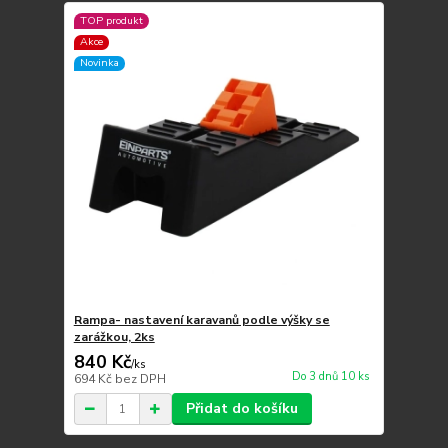
TOP produkt
Akce
Novinka
Rampa- nastavení karavanů podle výšky se
zarážkou, 2ks
840 Kč
/
ks
Do 3 dnů 10 ks
694 Kč
bez DPH
Přidat do košíku