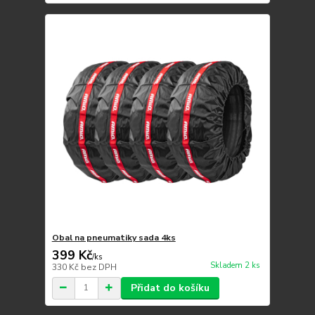
Obal na pneumatiky sada 4ks
399 Kč
/
ks
Skladem 2 ks
330 Kč
bez DPH
Přidat do košíku