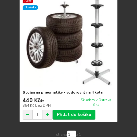
Akce
Novinka
Stojan na pneumatiky - vodorovný na 4 kola
440 Kč
Skladem v Ostravě
/
ks
3 ks
364 Kč
bez DPH
Přidat do košíku
strana
z 1