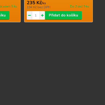
235 Kč
/
ks
Skladem 5 ks
Do 2 dnů 9 ks
194 Kč
bez DPH
šíku
Přidat do košíku