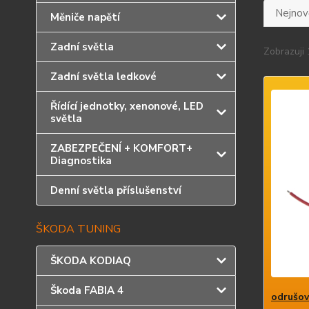
Nejnově
Měniče napětí
Zadní světla
Zobrazuji 
Zadní světla ledkové
Řídící jednotky, xenonové, LED
světla
ZABEZPEČENÍ + KOMFORT+
Diagnostika
Denní světla příslušenství
ŠKODA TUNING
ŠKODA KODIAQ
Škoda FABIA 4
odrušova