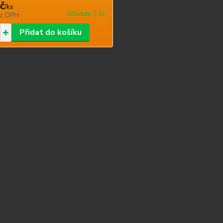
č
/
ks
Skladem 3 ks
z DPH
Přidat do košíku