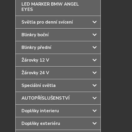
LED MARKER BMW ANGEL
EYES
Světla pro denní svícení
Blinkry boční
Blinkry přední
Žárovky 12 V
Žárovky 24 V
Speciální světla
AUTOPŘÍSLUŠENSTVÍ
Doplňky interieru
Doplňky exteriéru