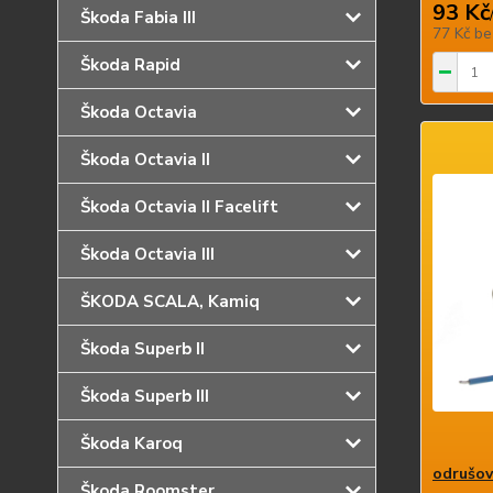
93 Kč
Škoda Fabia III
77 Kč
be
Škoda Rapid
Škoda Octavia
Škoda Octavia II
Škoda Octavia II Facelift
Škoda Octavia III
ŠKODA SCALA, Kamiq
Škoda Superb II
Škoda Superb III
Škoda Karoq
odrušova
Škoda Roomster