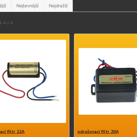
jší
Nejlevnější
Nejdražší
1-4 z 4
cí filtr 12A
odrušovací filtr 20A