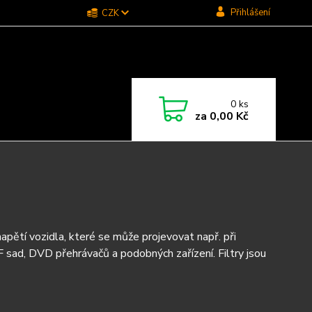
Přihlášení
CZK
0
ks
za
0,00 Kč
 napětí vozidla, které se může projevovat např. při
 HF sad, DVD přehrávačů a podobných zařízení. Filtry jsou