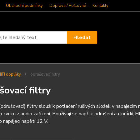
Obchodní podmínky
Doprava / Poštovné
Kontakty
Hledat
IFI doplňky
odrušovací filtry
šovací filtry
(odrušovací) filtry slouží k potlačení rušivých složek v napájecím
i zvuku z audio zařízení. Používají se např. k odrušení autorádií,
o napájecí napětí 12 V.