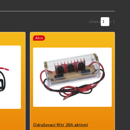
strana
z 1
Akce
Odrušovací filtr 20A aktivní