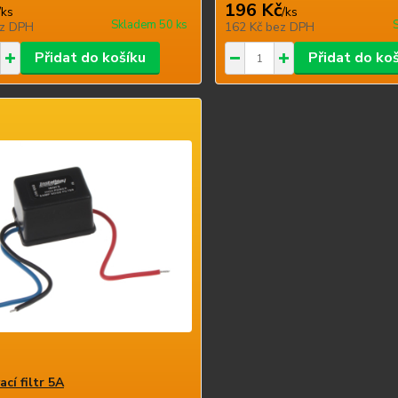
196 Kč
/
ks
/
ks
Skladem 50 ks
z DPH
162 Kč
bez DPH
Přidat do košíku
Přidat do ko
cí filtr 5A