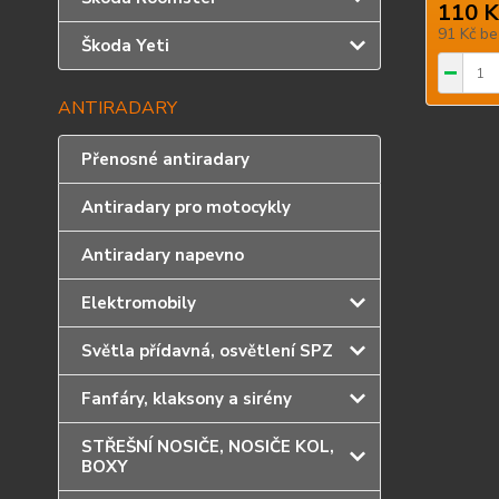
110 K
91 Kč
be
Škoda Yeti
ANTIRADARY
Přenosné antiradary
Antiradary pro motocykly
Antiradary napevno
Elektromobily
Světla přídavná, osvětlení SPZ
Fanfáry, klaksony a sirény
STŘEŠNÍ NOSIČE, NOSIČE KOL,
BOXY