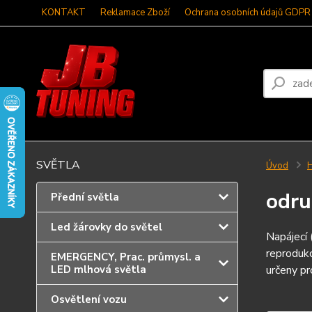
KONTAKT
Reklamace Zboží
Ochrana osobních údajů GDPR
SVĚTLA
Úvod
H
odru
Přední světla
Led žárovky do světel
Napájecí 
reprodukc
EMERGENCY, Prac. průmysl. a
LED mlhová světla
určeny pr
Osvětlení vozu