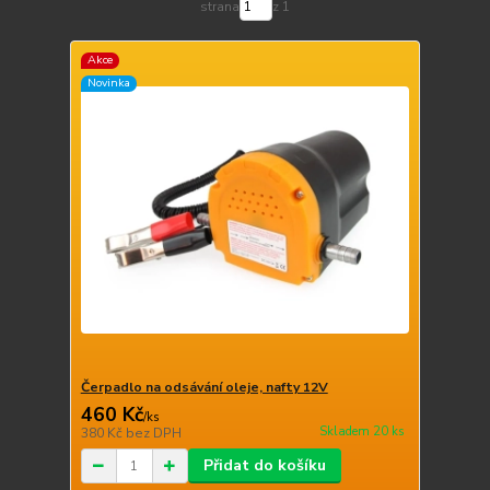
strana
z 1
Akce
Novinka
Čerpadlo na odsávání oleje, nafty 12V
460 Kč
/
ks
Skladem 20 ks
380 Kč
bez DPH
Přidat do košíku