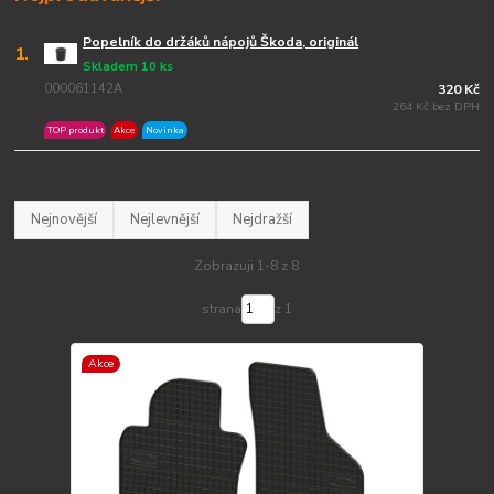
Popelník do držáků nápojů Škoda, originál
1.
Skladem 10 ks
000061142A
320 Kč
264 Kč bez DPH
TOP produkt
Akce
Novinka
Nejnovější
Nejlevnější
Nejdražší
Zobrazuji 1-8 z 8
strana
z 1
Akce