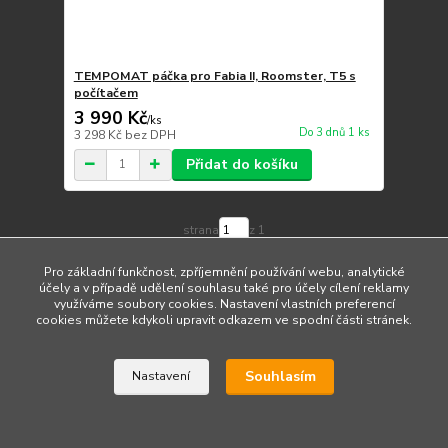
TEMPOMAT páčka pro Fabia II, Roomster, T5 s
počítačem
3 990 Kč
/
ks
Do 3 dnů 1 ks
3 298 Kč
bez DPH
Přidat do košíku
strana
z 1
Pro základní funkčnost, zpříjemnění používání webu, analytické
účely a v případě udělení souhlasu také pro účely cílení reklamy
využíváme soubory cookies. Nastavení vlastních preferencí
cookies můžete kdykoli upravit odkazem ve spodní části stránek.
Upravit sběr cookies.
Souhlasím
Nastavení
Vytvořeno na
Eshop-rychle.cz