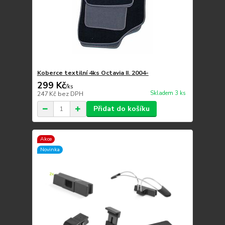
Koberce textilní 4ks Octavia II. 2004-
299 Kč
/
ks
Skladem 3 ks
247 Kč
bez DPH
Přidat do košíku
Akce
Novinka