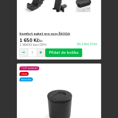
Komfort paket pro vozy ŠKODA
1 650 Kč
/
ks
Do 2 dnů 10 ks
1 364 Kč
bez DPH
Přidat do košíku
TOP produkt
Akce
Novinka