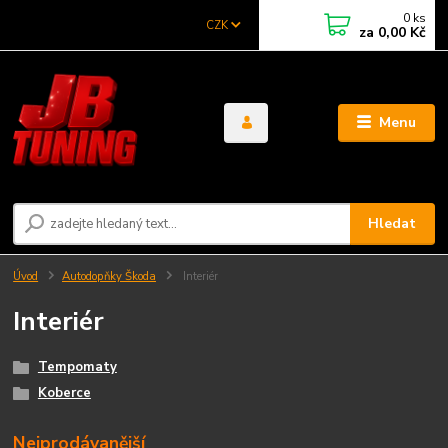
0
ks
CZK
za
0,00 Kč
Menu
Hledat
Úvod
Autodopňky Škoda
Interiér
Interiér
Tempomaty
Koberce
Nejprodávanější