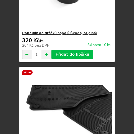
Popelník do držáků nápojů Škoda, originál
320 Kč
/
ks
Skladem 10 ks
264 Kč
bez DPH
Přidat do košíku
Akce