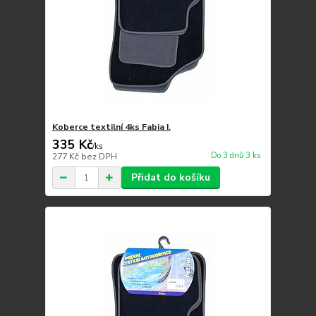
Koberce textilní 4ks Fabia I.
335 Kč
/
ks
Do 3 dnů 3 ks
277 Kč
bez DPH
Přidat do košíku