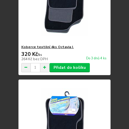
Koberce textilní 4ks Octavia I.
320 Kč
/
ks
Do 3 dnů 4 ks
264 Kč
bez DPH
Přidat do košíku