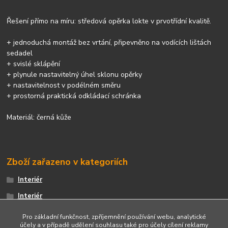
Řešení přímo na míru: středová opěrka lokte v prvotřídní kvalitě.
+ jednoduchá montáž bez vrtání, připevněno na vodících lištách
sedadel
+ svislé sklápění
+ plynule nastavitelný úhel sklonu opěrky
+ nastavitelnost v podélném směru
+ prostorná praktická odkládací schránka
Materiál: černá kůže
Zboží zařazeno v kategoriích
Interiér
Interiér
Loketní opěrky
Pro základní funkčnost, zpříjemnění používání webu, analytické
účely a v případě udělení souhlasu také pro účely cílení reklamy