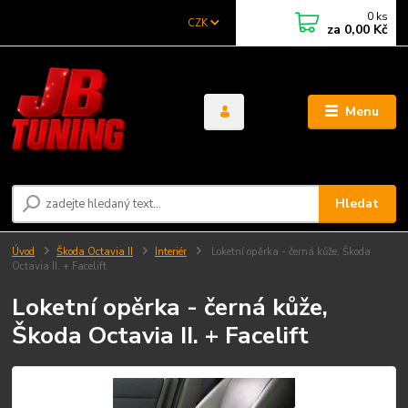
0
ks
CZK
za
0,00 Kč
Menu
Hledat
Úvod
Škoda Octavia II
Interiér
Loketní opěrka - černá kůže, Škoda
Octavia II. + Facelift
Loketní opěrka - černá kůže,
Škoda Octavia II. + Facelift