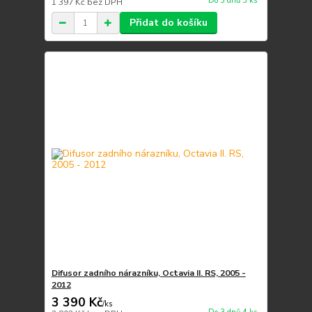
Do 3 dnů 3 ks
1 397 Kč
bez DPH
Přidat do košíku
Difusor zadního nárazníku, Octavia II. RS, 2005 -
2012
3 390 Kč
/
ks