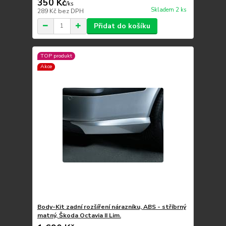
350 Kč
/
ks
Skladem 2 ks
289 Kč
bez DPH
Přidat do košíku
TOP produkt
Akce
Body-Kit zadní rozšíření nárazníku, ABS - stříbrný
matný, Škoda Octavia II Lim.