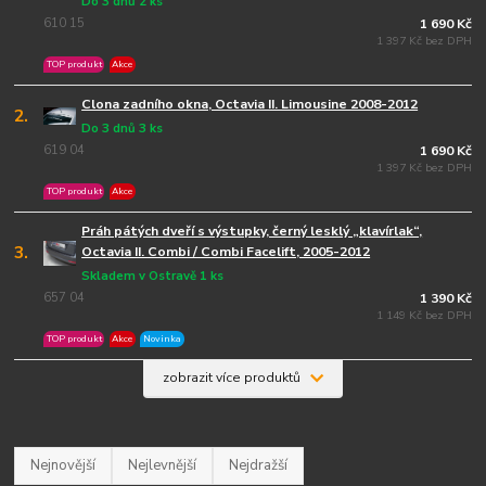
Do 3 dnů 2 ks
610 15
1 690 Kč
1 397 Kč bez DPH
TOP produkt
Akce
Clona zadního okna, Octavia II. Limousine 2008-2012
2.
Do 3 dnů 3 ks
619 04
1 690 Kč
1 397 Kč bez DPH
TOP produkt
Akce
Práh pátých dveří s výstupky, černý lesklý „klavírlak“,
3.
Octavia II. Combi / Combi Facelift, 2005-2012
Skladem v Ostravě 1 ks
657 04
1 390 Kč
1 149 Kč bez DPH
TOP produkt
Akce
Novinka
zobrazit více produktů
Nejnovější
Nejlevnější
Nejdražší