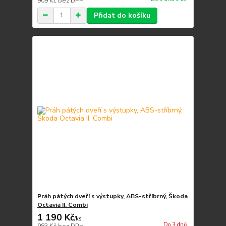
909 Kč
bez DPH
Přidat do košíku
Práh pátých dveří s výstupky, ABS-stříbrný, Škoda
Octavia II. Combi
1 190 Kč
/
ks
Do 3 dnů