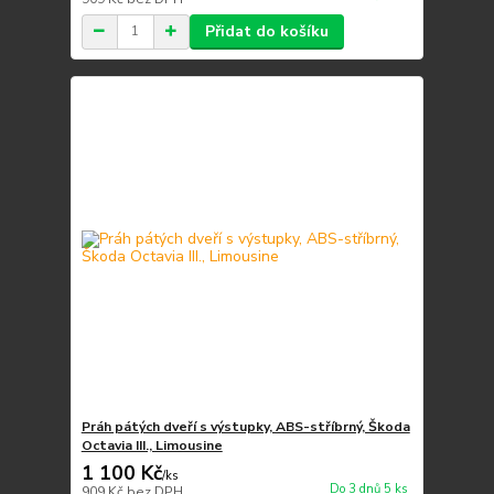
Přidat do košíku
Práh pátých dveří s výstupky, ABS-stříbrný, Škoda
Octavia III., Limousine
1 100 Kč
/
ks
Do 3 dnů 5 ks
909 Kč
bez DPH