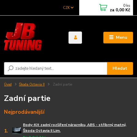
0
ks
CZK
za
0,00 Kč
Menu
Hledat
Úvod
Škoda Octavia II
Zadní partie
Zadní partie
Nejprodávanější
Body-Kit zadní rozšíření nárazníku, ABS - stříbrný matný,
1.
Škoda Octavia II Lim.