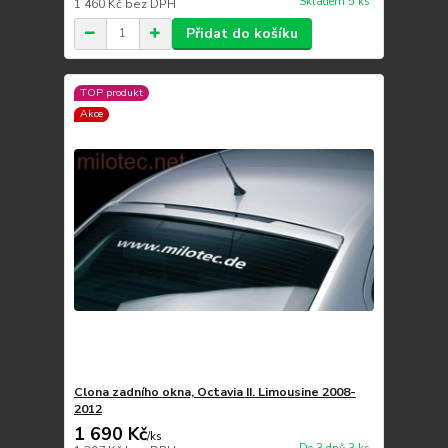
Skladem 5 ks
1 460 Kč
bez DPH
Přidat do košíku
TOP produkt
Akce
Clona zadního okna, Octavia II. Limousine 2008-
2012
1 690 Kč
/
ks