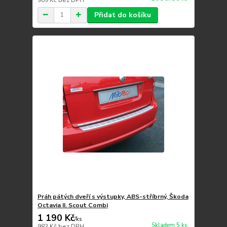
Přidat do košíku
Práh pátých dveří s výstupky, ABS-stříbrný, Škoda
Octavia II. Scout Combi
1 190 Kč
/
ks
Skladem 5 ks
983 Kč
bez DPH