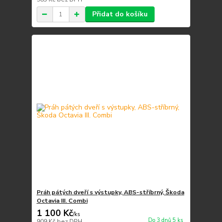
Přidat do košíku
Práh pátých dveří s výstupky, ABS-stříbrný, Škoda
Octavia III. Combi
1 100 Kč
/
ks
Do 3 dnů 5 ks
909 Kč
bez DPH