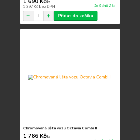
1 690 Kč
/
ks
Do 3 dnů 2 ks
1 397 Kč
bez DPH
Přidat do košíku
Chromovaná lišta vozu Octavia Combi II
1 766 Kč
/
ks