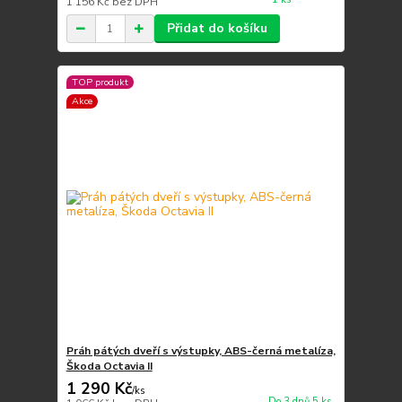
1 156 Kč
bez DPH
Přidat do košíku
TOP produkt
Akce
Práh pátých dveří s výstupky, ABS-černá metalíza,
Škoda Octavia II
1 290 Kč
/
ks
Do 3 dnů 5 ks