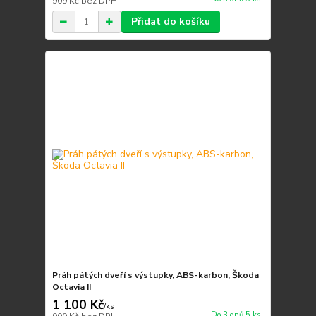
909 Kč
bez DPH
Přidat do košíku
Práh pátých dveří s výstupky, ABS-karbon, Škoda
Octavia II
1 100 Kč
/
ks
Do 3 dnů 5 ks