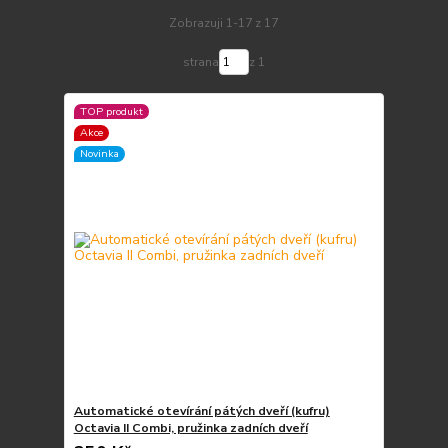
Zobrazuji 1-17 z 17
strana
z 1
TOP produkt
Akce
Novinka
Automatické otevírání pátých dveří (kufru)
Octavia II Combi, pružinka zadních dveří