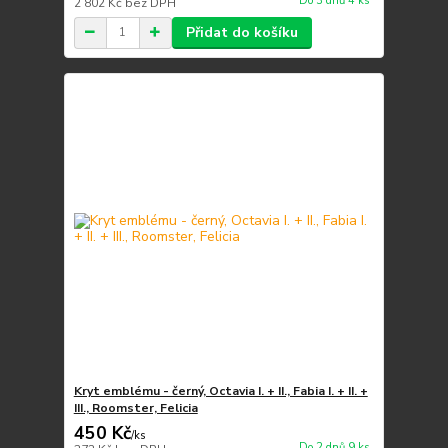
Do 3 dnů 4 ks
2 802 Kč
bez DPH
Přidat do košíku
Kryt emblému - černý, Octavia I. + II., Fabia I. + II. +
III., Roomster, Felicia
450 Kč
/
ks
Do 2 dnů 9 ks