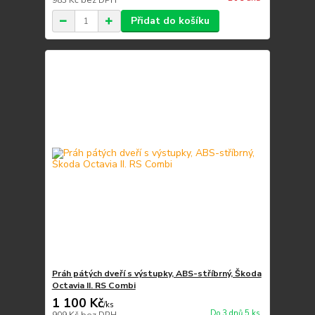
983 Kč
bez DPH
Přidat do košíku
Práh pátých dveří s výstupky, ABS-stříbrný, Škoda
Octavia II. RS Combi
1 100 Kč
/
ks
Do 3 dnů 5 ks
909 Kč
bez DPH