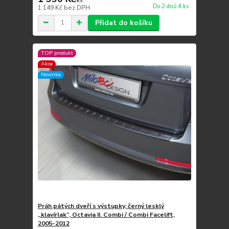
/
ks
Do 2 dnů 4 ks
1 149 Kč
bez DPH
Přidat do košíku
TOP produkt
Akce
Novinka
Práh pátých dveří s výstupky, černý lesklý
„klavírlak“, Octavia II. Combi / Combi Facelift,
2005-2012