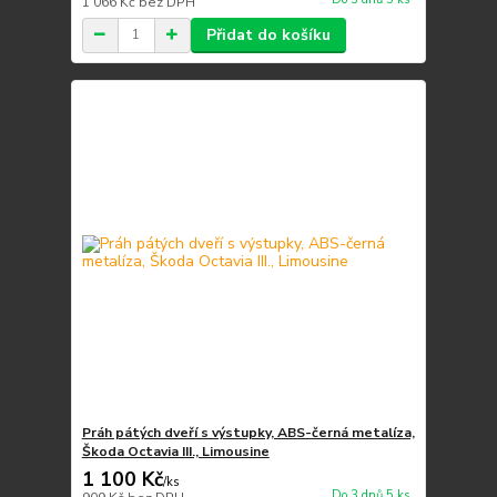
1 066 Kč
bez DPH
Přidat do košíku
Práh pátých dveří s výstupky, ABS-černá metalíza,
Škoda Octavia III., Limousine
1 100 Kč
/
ks
Do 3 dnů 5 ks