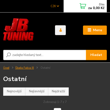
0
ks
CZK
za
0,00 Kč
Menu
Hledat
Úvod
Škoda Fabia III
Ostatní
Ostatní
Nejnovější
Nejlevnější
Nejdražší
Zobrazuji 1-7 z 7