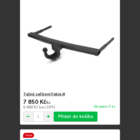
Tažné zařízení Fabia III
7 850 Kč
/
ks
Skladem 5 ks
6 488 Kč
bez DPH
Přidat do košíku
Akce