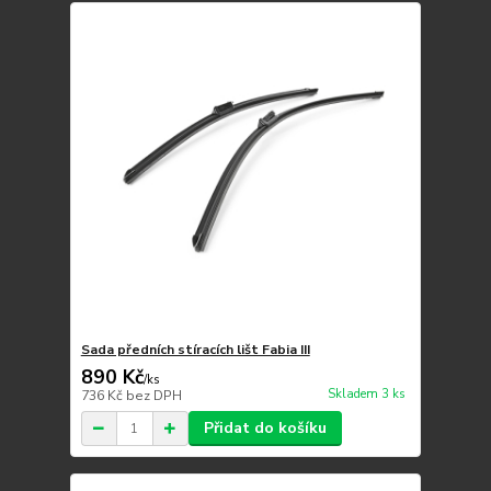
Sada předních stíracích lišt Fabia III
890 Kč
/
ks
Skladem 3 ks
736 Kč
bez DPH
Přidat do košíku