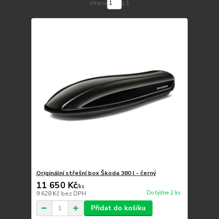
strana
z 1
Originální střešní box Škoda 380 l - černý
11 650 Kč
/
ks
Do týdne 2 ks
9 628 Kč
bez DPH
Přidat do košíku