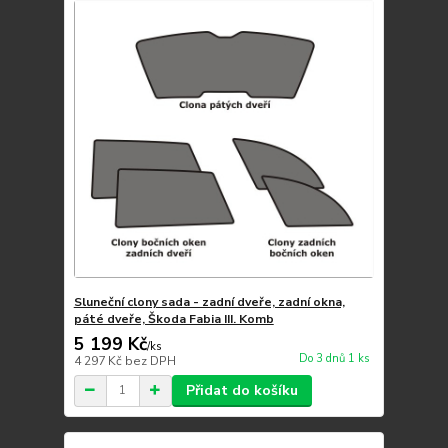
Sluneční clony sada - zadní dveře, zadní okna,
páté dveře, Škoda Fabia III. Komb
5 199 Kč
/
ks
Do 3 dnů 1 ks
4 297 Kč
bez DPH
Přidat do košíku