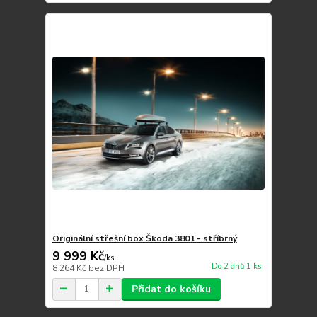
Originální střešní box Škoda 380 l - stříbrný
9 999 Kč
/
ks
Do 2 dnů 1 ks
8 264 Kč
bez DPH
Přidat do košíku