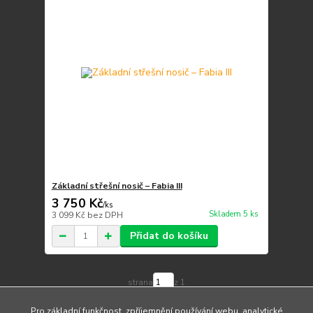
Základní střešní nosič – Fabia III
3 750 Kč
/
ks
Skladem 5 ks
3 099 Kč
bez DPH
Přidat do košíku
strana
z 1
Pro základní funkčnost, zpříjemnění používání webu, analytické