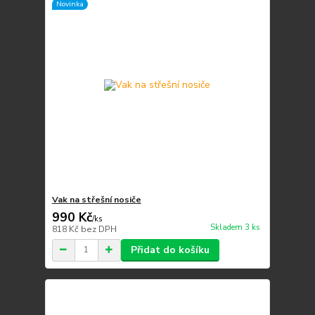
Novinka
Vak na střešní nosiče
990 Kč
/
ks
Skladem 3 ks
818 Kč
bez DPH
Přidat do košíku