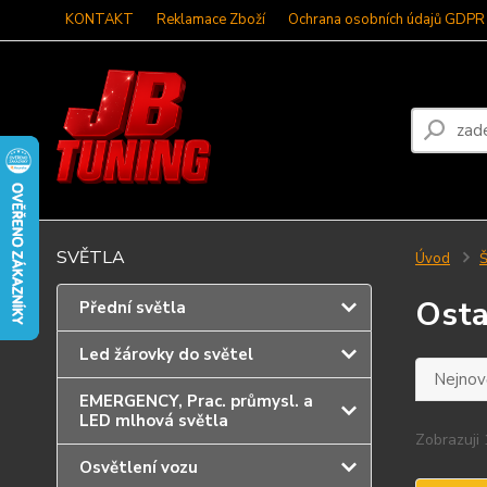
KONTAKT
Reklamace Zboží
Ochrana osobních údajů GDPR
SVĚTLA
Úvod
Š
Osta
Přední světla
Led žárovky do světel
Nejnově
EMERGENCY, Prac. průmysl. a
LED mlhová světla
Zobrazuji 
Osvětlení vozu