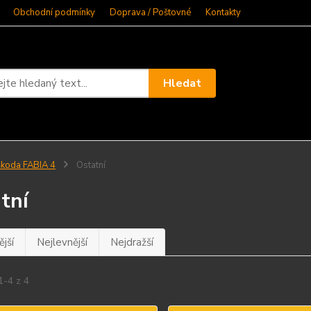
Obchodní podmínky
Doprava / Poštovné
Kontakty
Hledat
koda FABIA 4
Ostatní
tní
jší
Nejlevnější
Nejdražší
1-4 z 4