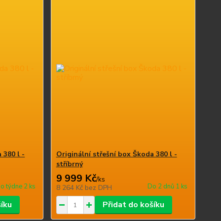
 380 l -
Originální střešní box Škoda 380 l -
stříbrný
9 999 Kč
/
ks
o týdne 2 ks
Do 2 dnů 1 ks
8 264 Kč
bez DPH
šíku
Přidat do košíku