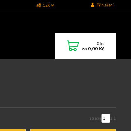
Přihlášení
CZK
0
ks
za
0,00 Kč
strana
z 1