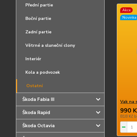
Přední partie
Akce
Novinka
Boční partie
Zadní partie
Větrné a sluneční clony
Interiér
Kola a podvozek
Ostatní
Škoda Fabia III
Vak na 
990 K
Škoda Rapid
818 Kč
b
Škoda Octavia