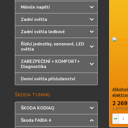
Měniče napětí
Zadní světla
Zadní světla ledkové
Řídící jednotky, xenonové, LED
světla
ZABEZPEČENÍ + KOMFORT+
Diagnostika
Denní světla příslušenství
Alkohol
ŠKODA TUNING
elektro
2 269
ŠKODA KODIAQ
1 875 K
Škoda FABIA 4