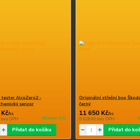
 tester AlcoZero2 -
Originální střešní box Škoda
chemický senzor
černý
 Kč
11 650 Kč
/
ks
/
ks
Skladem 3 ks
D
č
bez DPH
9 628 Kč
bez DPH
Přidat do košíku
Přidat do ko