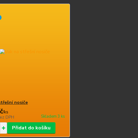
střešní nosiče
č
/
ks
Skladem 3 ks
ez DPH
Přidat do košíku