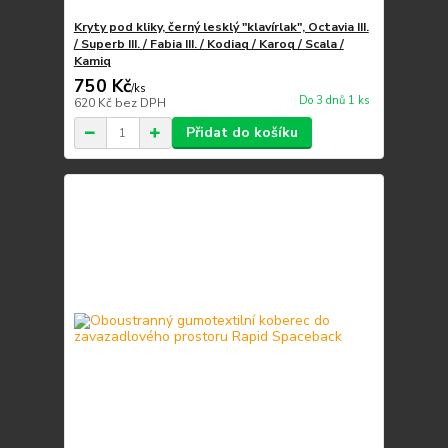
Kryty pod kliky, černý lesklý "klavírlak", Octavia III.
/ Superb III. / Fabia III. / Kodiaq / Karoq / Scala /
Kamiq
750 Kč
/
ks
Do 3 dnů 1 ks
620 Kč
bez DPH
Přidat do košíku