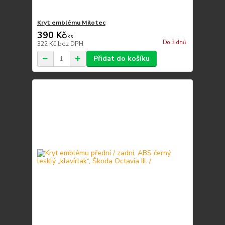
Kryt emblému Milotec
390 Kč
/
ks
Do 3 dnů
322 Kč
bez DPH
Přidat do košíku