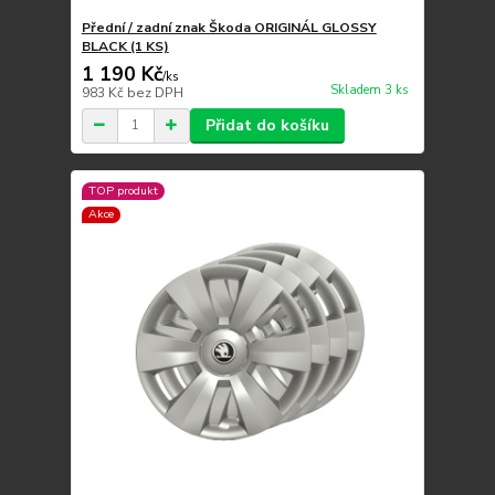
Přední / zadní znak Škoda ORIGINÁL GLOSSY
BLACK (1 KS)
1 190 Kč
/
ks
Skladem 3 ks
983 Kč
bez DPH
Přidat do košíku
TOP produkt
Akce