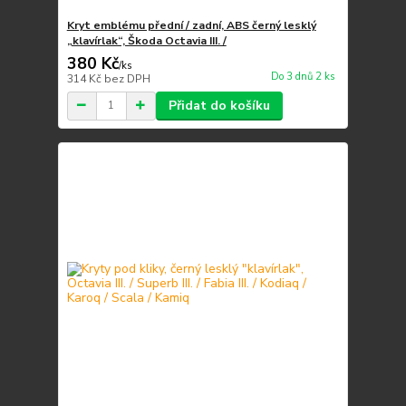
Kryt emblému přední / zadní, ABS černý lesklý
„klavírlak“, Škoda Octavia III. /
380 Kč
/
ks
Do 3 dnů 2 ks
314 Kč
bez DPH
Přidat do košíku