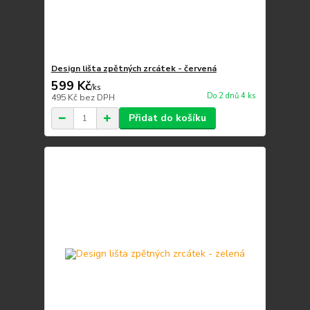
Design lišta zpětných zrcátek - červená
599 Kč
/
ks
Do 2 dnů 4 ks
495 Kč
bez DPH
Přidat do košíku