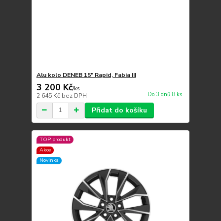
Alu kolo DENEB 15" Rapid, Fabia III
3 200 Kč
/
ks
Do 3 dnů 8 ks
2 645 Kč
bez DPH
Přidat do košíku
TOP produkt
Akce
Novinka