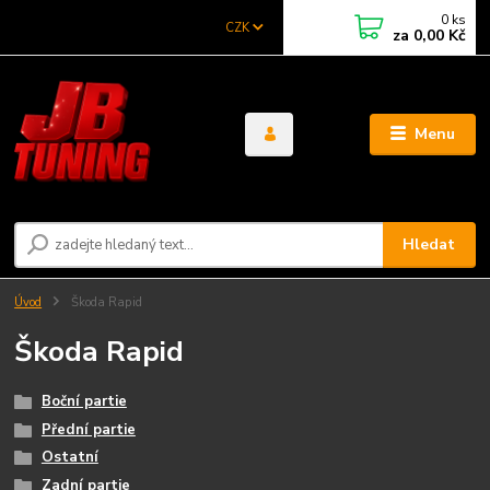
0
ks
CZK
za
0,00 Kč
Menu
Hledat
Úvod
Škoda Rapid
Škoda Rapid
Boční partie
Přední partie
Ostatní
Zadní partie