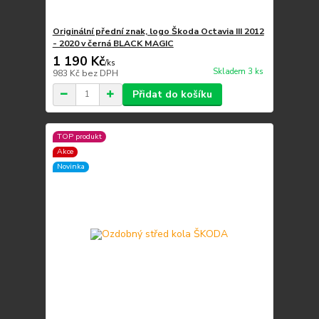
Originální přední znak, logo Škoda Octavia III 2012
- 2020 v černá BLACK MAGIC
1 190 Kč
/
ks
Skladem 3 ks
983 Kč
bez DPH
Přidat do košíku
TOP produkt
Akce
Novinka