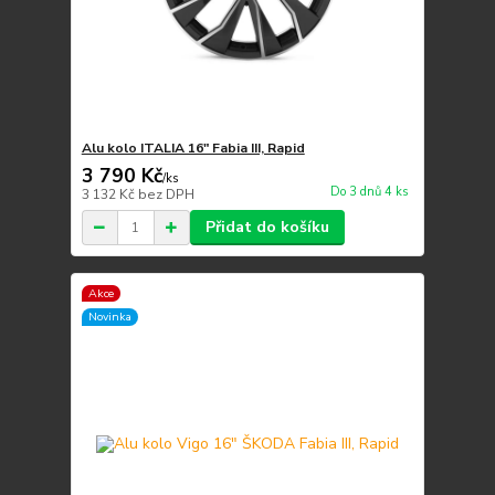
Alu kolo ITALIA 16" Fabia III, Rapid
3 790 Kč
/
ks
Do 3 dnů 4 ks
3 132 Kč
bez DPH
Přidat do košíku
Akce
Novinka