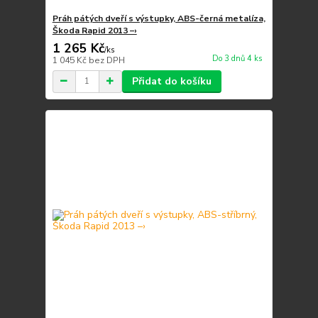
Práh pátých dveří s výstupky, ABS-černá metalíza,
Škoda Rapid 2013 –›
1 265 Kč
/
ks
Do 3 dnů 4 ks
1 045 Kč
bez DPH
Přidat do košíku