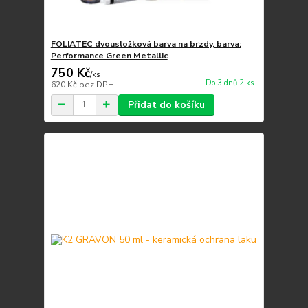
FOLIATEC dvousložková barva na brzdy, barva:
Performance Green Metallic
750 Kč
/
ks
Do 3 dnů 2 ks
620 Kč
bez DPH
Přidat do košíku