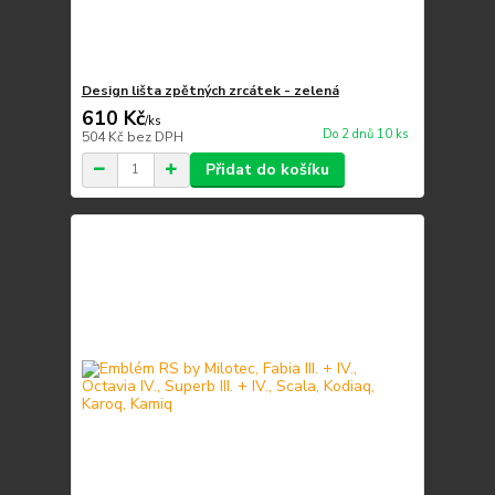
Design lišta zpětných zrcátek - zelená
610 Kč
/
ks
Do 2 dnů 10 ks
504 Kč
bez DPH
Přidat do košíku