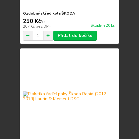
Ozdobný střed kola ŠKODA
250 Kč
/
ks
Skladem 20 ks
207 Kč
bez DPH
Přidat do košíku