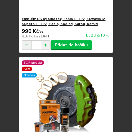
Emblém RS by Milotec, Fabia III. + IV., Octavia IV.,
Superb III. + IV., Scala, Kodiaq, Karoq, Kamiq
990 Kč
/
ks
Do 2 dnů 10 ks
818 Kč
bez DPH
Přidat do košíku
TOP produkt
Akce
Novinka