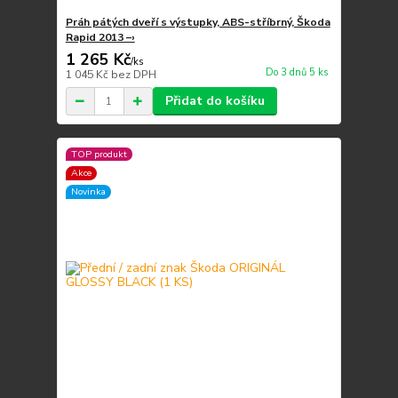
Práh pátých dveří s výstupky, ABS-stříbrný, Škoda
Rapid 2013 –›
1 265 Kč
/
ks
Do 3 dnů 5 ks
1 045 Kč
bez DPH
Přidat do košíku
TOP produkt
Akce
Novinka