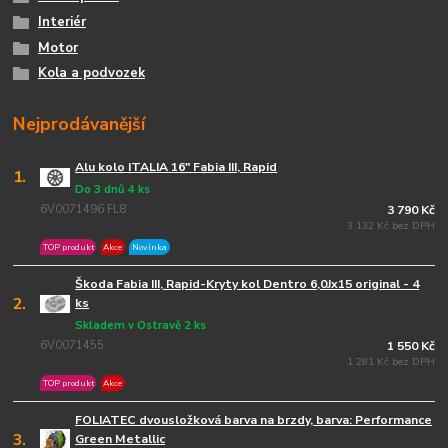
Interiér
Motor
Kola a podvozek
Nejprodávanější
Alu kolo ITALIA 16" Fabia III, Rapid
1.
Do 3 dnů 4 ks
6V0071496 FL8
3 790 Kč
3 132 Kč bez DPH
TOP produkt
Akce
Novinka
Škoda Fabia III, Rapid-Kryty kol Dentro 6,0Jx15 original - 4
2.
ks
Skladem v Ostravě 2 ks
6V0071455
1 550 Kč
1 281 Kč bez DPH
TOP produkt
Akce
FOLIATEC dvousložková barva na brzdy, barva: Performance
3.
Green Metallic