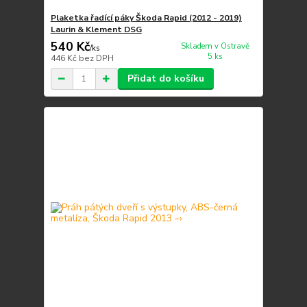
Plaketka řadící páky Škoda Rapid (2012 - 2019)
Laurin & Klement DSG
540 Kč
Skladem v Ostravě
/
ks
5 ks
446 Kč
bez DPH
Přidat do košíku