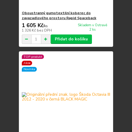
Oboustranný gumotextilní koberec do
zavazadlového prostoru Rapid Spaceback
1 605 Kč
Skladem v Ostravě
/
ks
2 ks
1 326 Kč
bez DPH
Přidat do košíku
TOP produkt
Akce
Novinka