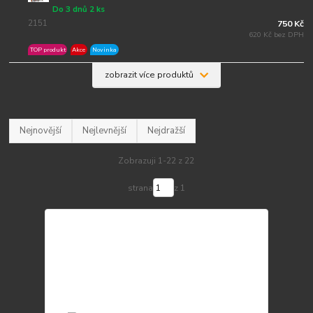
Do 3 dnů 2 ks
2151
750 Kč
620 Kč bez DPH
TOP produkt
Akce
Novinka
zobrazit více produktů
Nejnovější
Nejlevnější
Nejdražší
Zobrazuji 1-22 z 22
strana
z 1