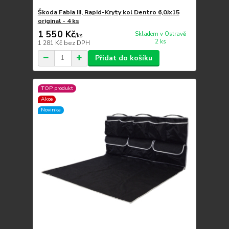
Škoda Fabia III, Rapid-Kryty kol Dentro 6,0Jx15
original - 4 ks
1 550 Kč
Skladem v Ostravě
/
ks
2 ks
1 281 Kč
bez DPH
Přidat do košíku
TOP produkt
Akce
Novinka