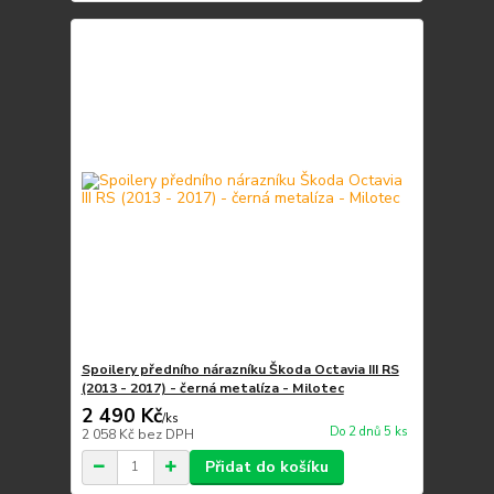
Spoilery předního nárazníku Škoda Octavia III RS
(2013 - 2017) - černá metalíza - Milotec
2 490 Kč
/
ks
Do 2 dnů 5 ks
2 058 Kč
bez DPH
Přidat do košíku