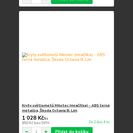
Kryty světlometů Milotec (mračítka) - ABS černá
metalíza, Škoda Octavia III. Lim
1 028 Kč
/
ks
Do 2 dnů 4 ks
850 Kč
bez DPH
Přidat do košíku