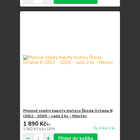
Plynové vzpěry kapoty motoru Škoda Octavia III
(2012 - 2020) - sada 2 ks - Milotec
1 890 Kč
/
ks
Do 2 dnů 1 ks
1 562 Kč
bez DPH
Přidat do košíku