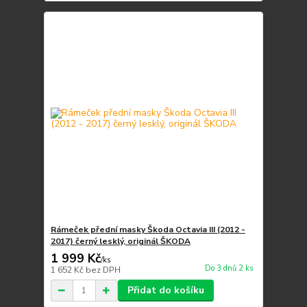
Rámeček přední masky Škoda Octavia III (2012 -
2017) černý lesklý, originál ŠKODA
1 999 Kč
/
ks
Do 3 dnů 2 ks
1 652 Kč
bez DPH
Přidat do košíku