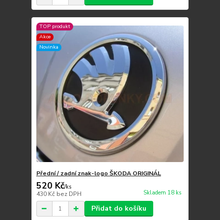
TOP produkt
Akce
Novinka
Přední / zadní znak-logo ŠKODA ORIGINÁL
520 Kč
/
ks
Skladem 18 ks
430 Kč
bez DPH
Přidat do košíku