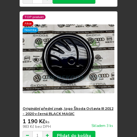
TOP produkt
Akce
Novinka
Originální přední znak, logo Škoda Octavia III 2012
- 2020 v černá BLACK MAGIC
1 190 Kč
/
ks
Skladem 3 ks
983 Kč
bez DPH
Přidat do košíku