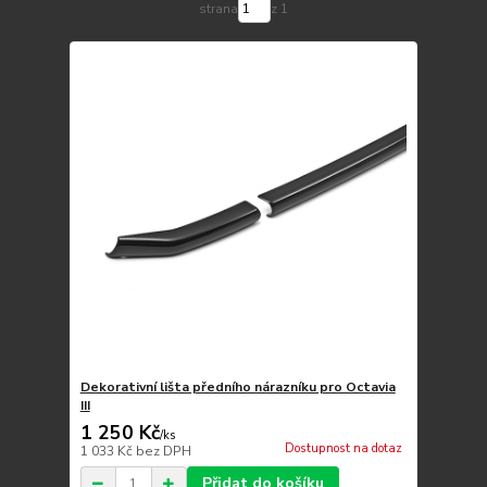
strana
z 1
Dekorativní lišta předního nárazníku pro Octavia
III
1 250 Kč
/
ks
Dostupnost na dotaz
1 033 Kč
bez DPH
Přidat do košíku