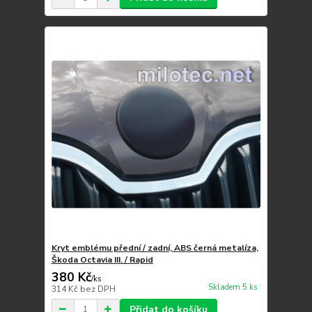
Kryt emblému přední / zadní, ABS černá metalíza,
Škoda Octavia III. / Rapid
380 Kč
/
ks
Skladem 5 ks
314 Kč
bez DPH
Přidat do košíku