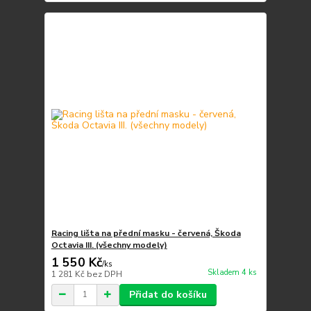
Racing lišta na přední masku - červená, Škoda
Octavia III. (všechny modely)
1 550 Kč
/
ks
Skladem 4 ks
1 281 Kč
bez DPH
Přidat do košíku