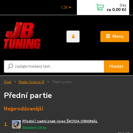
0
ks
CZK
za
0,00 Kč
Menu
Hledat
Úvod
Škoda Octavia III
Přední partie
Přední partie
Nejprodávanější
Přední / zadní znak-logo ŠKODA ORIGINÁL
1.
Skladem 18 ks