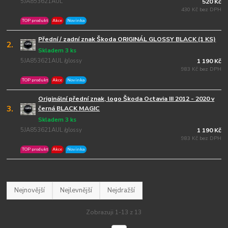
5JA853621AUL
520 Kč
430 Kč bez DPH
TOP produkt
Akce
Novinka
Přední / zadní znak Škoda ORIGINÁL GLOSSY BLACK (1 KS)
2.
Skladem 3 ks
5JA853621AUL /glossy
1 190 Kč
983 Kč bez DPH
TOP produkt
Akce
Novinka
Originální přední znak, logo Škoda Octavia III 2012 - 2020 v
3.
černá BLACK MAGIC
Skladem 3 ks
5JA853621AUL /glossy
1 190 Kč
983 Kč bez DPH
TOP produkt
Akce
Novinka
Nejnovější
Nejlevnější
Nejdražší
Zobrazuji 1-13 z 13