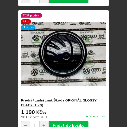
TOP produkt
Akce
Novinka
Přední / zadní znak Škoda ORIGINÁL GLOSSY
BLACK (1 KS)
1 190 Kč
/
ks
Skladem 3 ks
983 Kč
bez DPH
Přidat do košíku