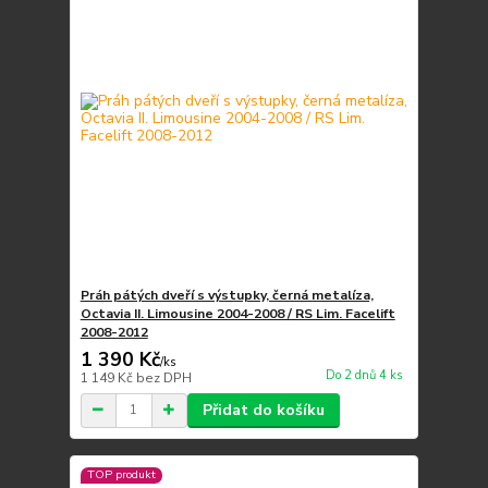
Práh pátých dveří s výstupky, černá metalíza,
Octavia II. Limousine 2004-2008 / RS Lim. Facelift
2008-2012
1 390 Kč
/
ks
Do 2 dnů 4 ks
1 149 Kč
bez DPH
Přidat do košíku
TOP produkt