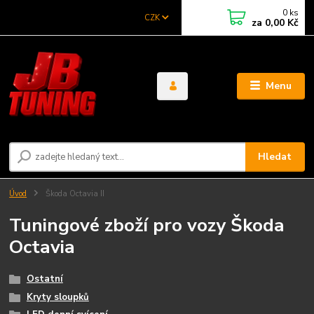
0
ks
CZK
za
0,00 Kč
Menu
Hledat
Úvod
Škoda Octavia II
Tuningové zboží pro vozy Škoda
Octavia
Ostatní
Kryty sloupků