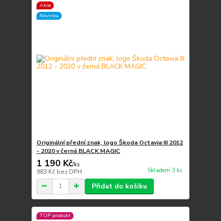
Akce
Novinka
Originální přední znak, logo Škoda Octavia III 2012
- 2020 v černá BLACK MAGIC
1 190 Kč
/
ks
Skladem 3 ks
983 Kč
bez DPH
Přidat do košíku
TOP produkt