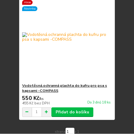
Akce
Novinka
Vodotěsná.ochranná plachta do kufru pro psa s
kapsami -COMPASS
550 Kč
/
ks
Do 3 dnů 18 ks
455 Kč
bez DPH
Přidat do košíku
strana
z 1