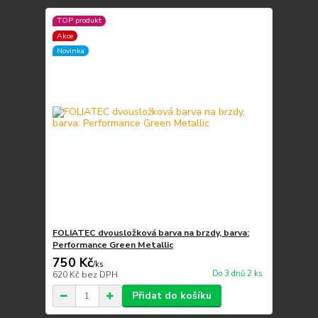
TOP produkt
Akce
Novinka
FOLIATEC dvousložková barva na brzdy, barva:
Performance Green Metallic
750 Kč
/
ks
Do 3 dnů 2 ks
620 Kč
bez DPH
Přidat do košíku