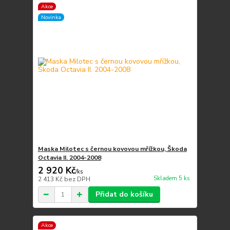
Akce
Novinka
Maska Milotec s černou kovovou mřížkou, Škoda
Octavia II. 2004-2008
2 920 Kč
/
ks
Skladem 5 ks
2 413 Kč
bez DPH
Přidat do košíku
Akce