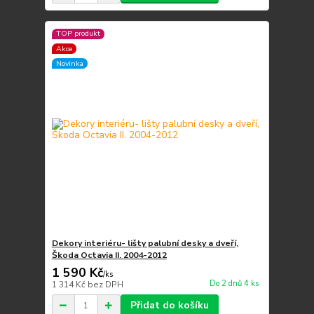
TOP produkt
Akce
Novinka
Dekory interiéru- lišty palubní desky a dveří,
Škoda Octavia II. 2004-2012
1 590 Kč
/
ks
Do 2 dnů 4 ks
1 314 Kč
bez DPH
Přidat do košíku