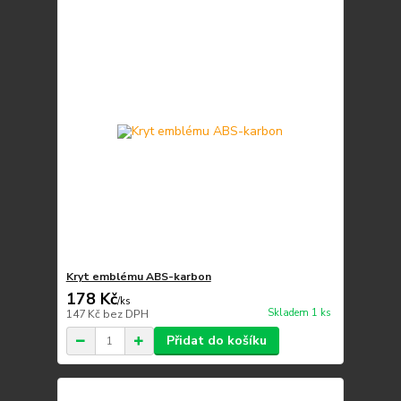
Kryt emblému ABS-karbon
178 Kč
/
ks
Skladem 1 ks
147 Kč
bez DPH
Přidat do košíku