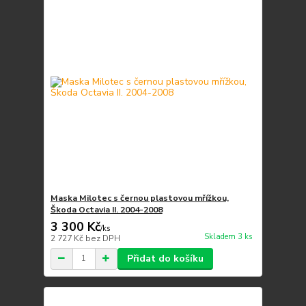
Maska Milotec s černou plastovou mřížkou,
Škoda Octavia II. 2004-2008
3 300 Kč
/
ks
Skladem 3 ks
2 727 Kč
bez DPH
Přidat do košíku