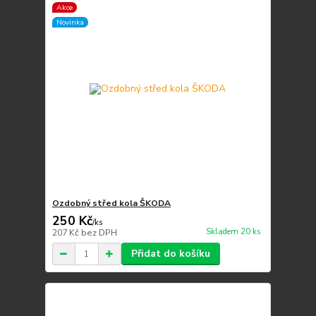
Akce
Novinka
Ozdobný střed kola ŠKODA
250 Kč
/
ks
Skladem 20 ks
207 Kč
bez DPH
Přidat do košíku