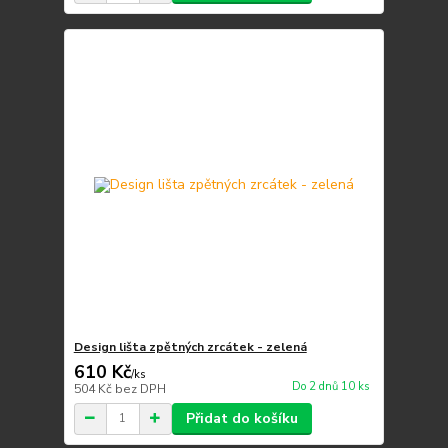
Design lišta zpětných zrcátek - zelená
610 Kč
/
ks
Do 2 dnů 10 ks
504 Kč
bez DPH
Přidat do košíku