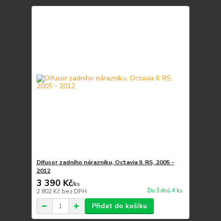
Difusor zadního nárazníku, Octavia II. RS, 2005 -
2012
3 390 Kč
/
ks
Do 3 dnů 4 ks
2 802 Kč
bez DPH
Přidat do košíku