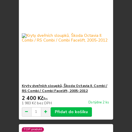
Kryty dveřních sloupků, Škoda Octavia II. Combi /
RS Combi / Combi Facelift, 2005-2012
2 400 Kč
/
ks
Do týdne 2 ks
1 983 Kč
bez DPH
Přidat do košíku
TOP produkt