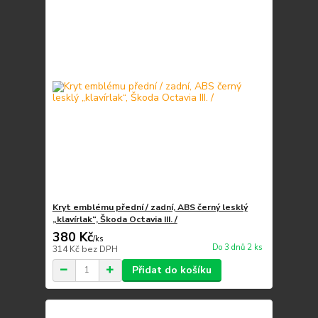
Kryt emblému přední / zadní, ABS černý lesklý
„klavírlak“, Škoda Octavia III. /
380 Kč
/
ks
Do 3 dnů 2 ks
314 Kč
bez DPH
Přidat do košíku