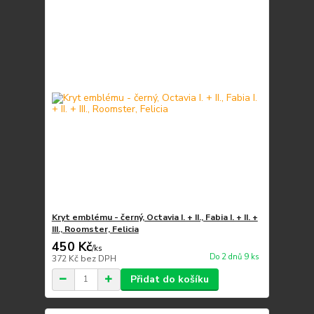
Kryt emblému - černý, Octavia I. + II., Fabia I. + II. +
III., Roomster, Felicia
450 Kč
/
ks
Do 2 dnů 9 ks
372 Kč
bez DPH
Přidat do košíku