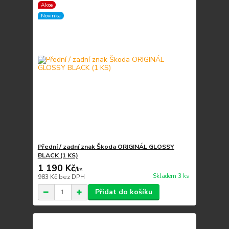
Akce
Novinka
Přední / zadní znak Škoda ORIGINÁL GLOSSY
BLACK (1 KS)
1 190 Kč
/
ks
Skladem 3 ks
983 Kč
bez DPH
Přidat do košíku