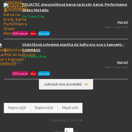
FOLIATEC dvousložková barva na brzdy, barva: Performance
2.
Green Metallic
Do 3 dnů 2 ks
2151
750 Kč
620 Kč bez DPH
TOP produkt
Akce
Novinka
Vodotěsná.ochranná plachta do kufru pro psa s kapsami -
3.
COMPASS
Do 3 dnů 18 ks
04141
550 Kč
455 Kč bez DPH
TOP produkt
Akce
Novinka
zobrazit více produktů
Nejnovější
Nejlevnější
Nejdražší
Zobrazuji 1-24 z 24
strana
z 1