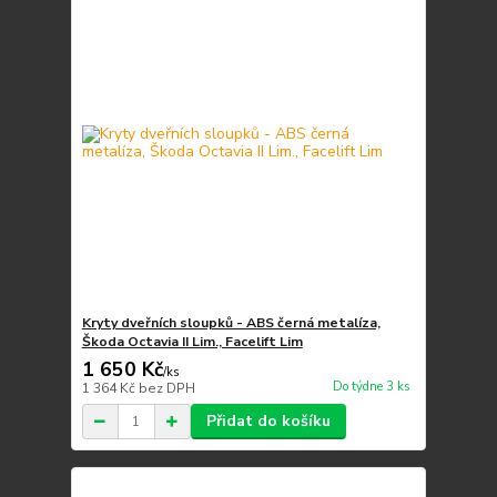
Kryty dveřních sloupků - ABS černá metalíza,
Škoda Octavia II Lim., Facelift Lim
1 650 Kč
/
ks
Do týdne 3 ks
1 364 Kč
bez DPH
Přidat do košíku