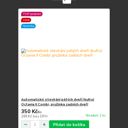
TOP produkt
Akce
Novinka
Automatické otevírání pátých dveří (kufru)
Octavia II Combi, pružinka zadních dveří
350 Kč
/
ks
Skladem 2 ks
289 Kč
bez DPH
Přidat do košíku