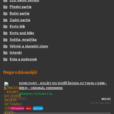
LED denní svícení
Přední partie
Boční partie
Zadní partie
Kryty klik
Kryty pod kliky
Světla, mračítka
Větrné a sluneční clony
Interiér
Kola a podvozek
Nejprodávanější
KONCOVKY - KOLÍKY DO DVEŘÍ ŠKODA OCTAVIA I (1996 -
1.
2010) - ORIGINÁL DEB000001
Skladem v Ostravě 1 ks
DEB000001
450 Kč
372 Kč bez DPH
TOP produkt
Akce
Novinka