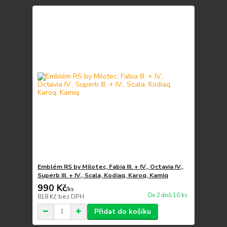
Emblém RS by Milotec, Fabia III. + IV., Octavia IV.,
Superb III. + IV., Scala, Kodiaq, Karoq, Kamiq
990 Kč
/
ks
Do 2 dnů 10 ks
818 Kč
bez DPH
Přidat do košíku