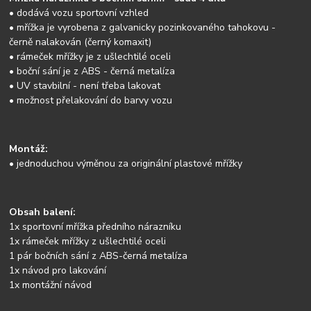
• dodává vozu sportovní vzhled
• mřížka je vyrobena z galvanicky pozinkovaného tahokovu -
černě nalakován (černý komaxit)
• rámeček mřížky je z ušlechtilé oceli
• boční sání je z ABS - černá metalíza
• UV stavbilní - není třeba lakovat
• možnost přelakování do barvy vozu
Montáž:
• jednoduchou výměnou za originální plastové mřížky
Obsah balení:
1x sportovní mřížka předního nárazníku
1x rámeček mřížky z ušlechtilé oceli
1 pár bočních sání z ABS-černá metalíza
1x návod pro lakování
1x montážní návod