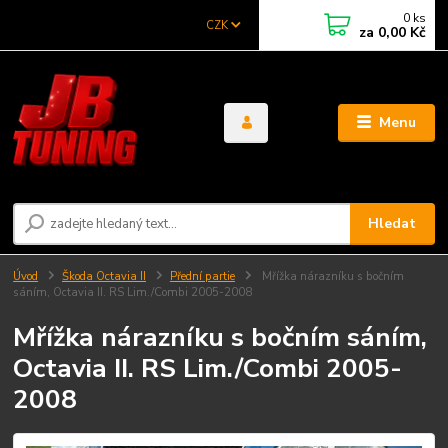
0
ks
CZK
za
0,00 Kč
Menu
Hledat
Úvod
Škoda Octavia II
Přední partie
Mřížka nárazníku s bočním
sáním, Octavia II. RS Lim./Combi 2005-2008
Mřížka nárazníku s bočním sáním,
Octavia II. RS Lim./Combi 2005-
2008