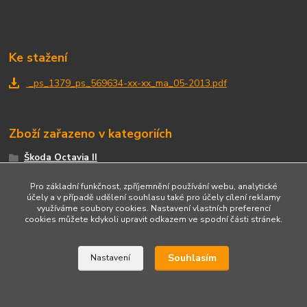
Ke stažení
_ps_1379_ps_569634-xx-xx_ma_05-2013.pdf
Zboží zařazeno v kategoriích
Škoda Octavia II
Přední partie
Pro základní funkčnost, zpříjemnění používání webu, analytické
účely a v případě udělení souhlasu také pro účely cílení reklamy
využíváme soubory cookies. Nastavení vlastních preferencí
cookies můžete kdykoli upravit odkazem ve spodní části stránek.
Upravit sběr cookies.
Souhlasím
Nastavení
Vytvořeno na
Eshop-rychle.cz