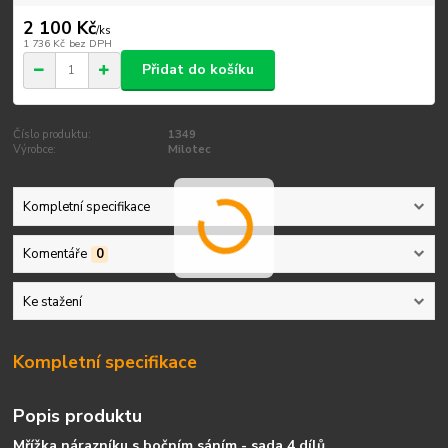
2 100 Kč
/
ks
1 736 Kč
bez DPH
Přidat do košíku
Číslo produktu:
1349
Výrobce:
Milotec
Kompletní specifikace
Komentáře
0
Ke stažení
Kompletní specifikace
Popis produktu
Mřížka nárazníku s bočním sáním - sada 4 dílů