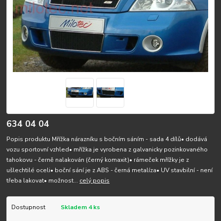
634 04 04
Popis produktu Mřížka nárazníku s bočním sáním - sada 4 dílů• dodává
vozu sportovní vzhled• mřížka je vyrobena z galvanicky pozinkovaného
tahokovu - černě nalakován (černý komaxit)• rámeček mřížky je z
ušlechtilé oceli• boční sání je z ABS - černá metalíza• UV stavbilní - není
třeba lakovat• možnost...
celý popis
Dostupnost
Skladem 4 ks