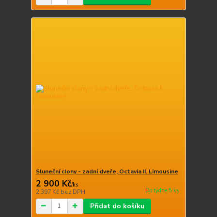
Sluneční clony - zadní dveře, Octavia II. Limousine
2 900 Kč
/
ks
Do týdne 5 ks
2 397 Kč
bez DPH
Přidat do košíku