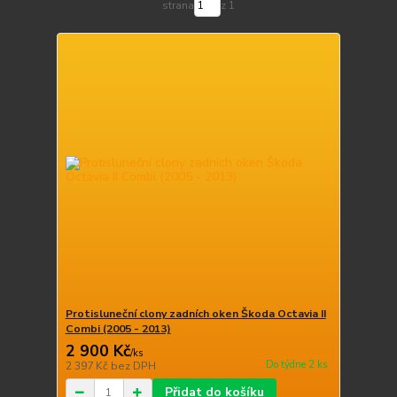
strana
z 1
Protisluneční clony zadních oken Škoda Octavia II
Combi (2005 - 2013)
2 900 Kč
/
ks
Do týdne 2 ks
2 397 Kč
bez DPH
Přidat do košíku