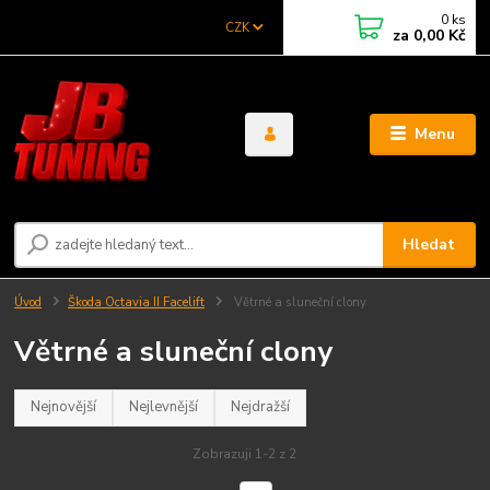
0
ks
CZK
za
0,00 Kč
Menu
Hledat
Úvod
Škoda Octavia II Facelift
Větrné a sluneční clony
Větrné a sluneční clony
Nejnovější
Nejlevnější
Nejdražší
Zobrazuji 1-2 z 2