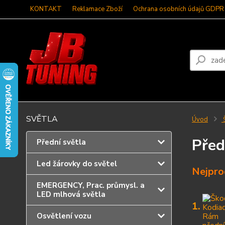
KONTAKT
Reklamace Zboží
Ochrana osobních údajů GDPR
SVĚTLA
Úvod
Před
Přední světla
Led žárovky do světel
Nejpro
EMERGENCY, Prac. průmysl. a
LED mlhová světla
1.
Osvětlení vozu