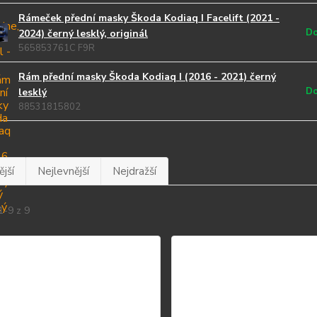
Rámeček přední masky Škoda Kodiaq I Facelift (2021 -
Do
2024) černý lesklý, originál
565853761C F9R
Rám přední masky Škoda Kodiaq I (2016 - 2021) černý
Do
lesklý
88531815802
jší
Nejlevnější
Nejdražší
1-9 z 9