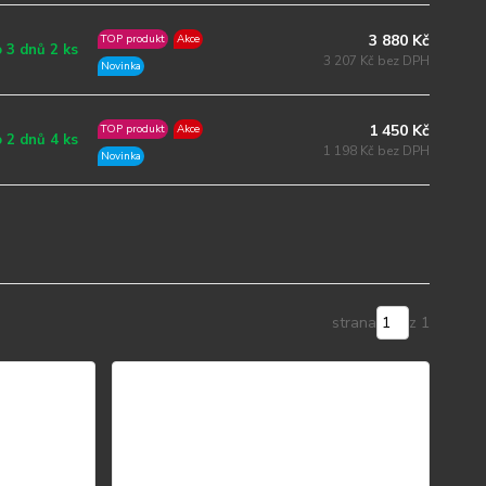
3 880 Kč
TOP produkt
Akce
 3 dnů 2 ks
3 207 Kč bez DPH
Novinka
1 450 Kč
TOP produkt
Akce
 2 dnů 4 ks
1 198 Kč bez DPH
Novinka
strana
z 1