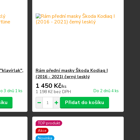
"klavírlak",
Rám přední masky Škoda Kodiaq I
(2016 - 2021) černý lesklý
1 450 Kč
/
ks
o 3 dnů 1 ks
Do 2 dnů 4 ks
1 198 Kč
bez DPH
šíku
Přidat do košíku
TOP produkt
Akce
Novinka