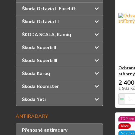
Škoda Octavia II Facelift
Škoda Octavia III
ŠKODA SCALA, Kamiq
Škoda Superb II
Škoda Superb III
Ochrann
Škoda Karoq
stříbrný
2 400
Škoda Roomster
1 983 K
Škoda Yeti
ANTIRADARY
TOP pro
Akce
Přenosné antiradary
Novinka