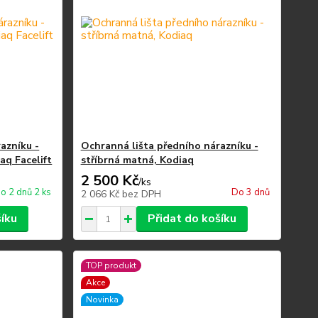
azníku -
Ochranná lišta předního nárazníku -
iaq Facelift
stříbrná matná, Kodiaq
2 500 Kč
/
ks
o 2 dnů 2 ks
Do 3 dnů
2 066 Kč
bez DPH
šíku
Přidat do košíku
TOP produkt
Akce
Novinka