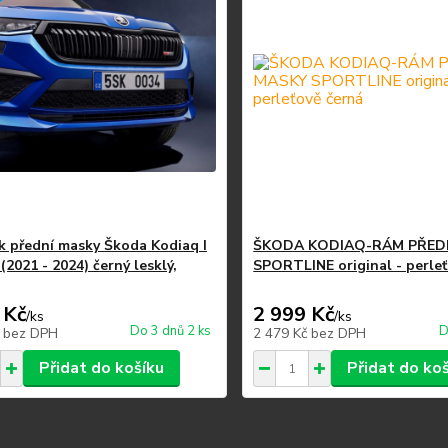
 přední masky Škoda Kodiaq I
ŠKODA KODIAQ-RÁM PŘED
 (2021 - 2024) černý lesklý,
SPORTLINE original - perle
 Kč
2 999 Kč
/
ks
/
ks
Do 3 dnů 2 ks
D
č
bez DPH
2 479 Kč
bez DPH
Přidat do košíku
Přidat do ko