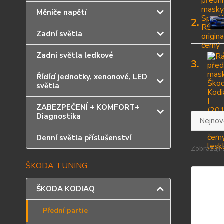
Měniče napětí
2.
Zadní světla
Zadní světla ledkové
3.
Řídící jednotky, xenonové, LED
světla
ZABEZPEČENÍ + KOMFORT+
Diagnostika
Nejnově
Denní světla příslušenství
Zobrazuji 
ŠKODA TUNING
ŠKODA KODIAQ
Přední partie