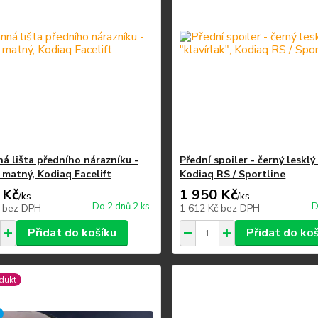
á lišta předního nárazníku -
Přední spoiler - černý lesklý 
 matný, Kodiaq Facelift
Kodiaq RS / Sportline
 Kč
1 950 Kč
/
ks
/
ks
Do 2 dnů 2 ks
D
č
bez DPH
1 612 Kč
bez DPH
Přidat do košíku
Přidat do ko
dukt