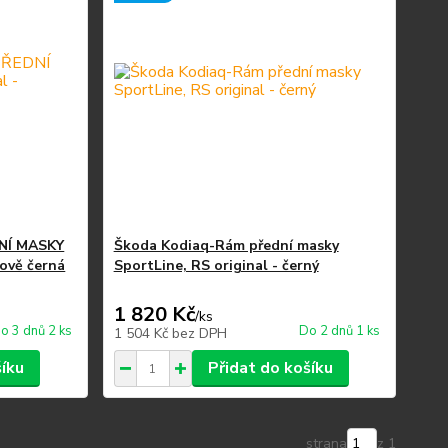
NÍ MASKY
Škoda Kodiaq-Rám přední masky
ťově černá
SportLine, RS original - černý
1 820 Kč
/
ks
o 3 dnů 2 ks
Do 2 dnů 1 ks
1 504 Kč
bez DPH
šíku
Přidat do košíku
strana
z 1