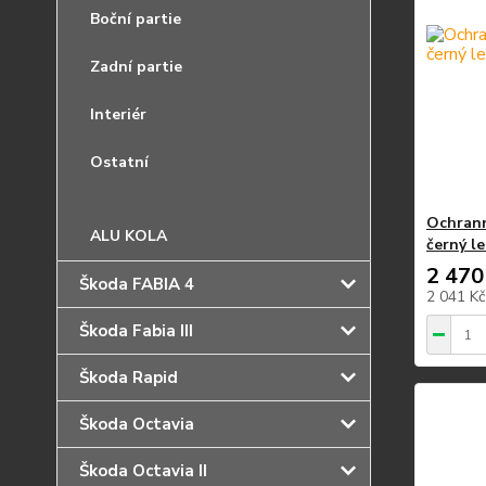
Boční partie
Zadní partie
Interiér
Ostatní
Ochrann
ALU KOLA
černý le
2 470
Škoda FABIA 4
2 041 K
Škoda Fabia III
Škoda Rapid
Škoda Octavia
Škoda Octavia II