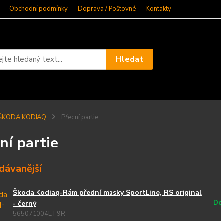
Obchodní podmínky
Doprava / Poštovné
Kontakty
Hledat
ŠKODA KODIAQ
Přední partie
ní partie
dávanější
Škoda Kodiaq-Rám přední masky SportLine, RS original
Do
- černý
565071004E F9R