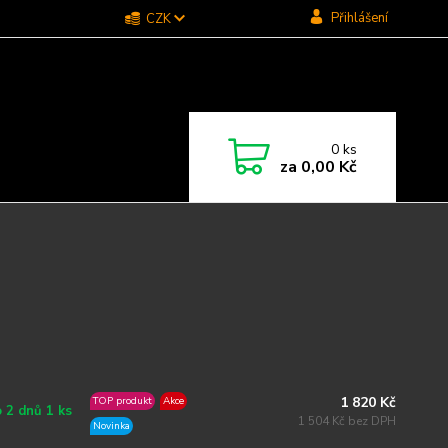
Přihlášení
CZK
0
ks
za
0,00 Kč
1 820 Kč
TOP produkt
Akce
 2 dnů 1 ks
1 504 Kč bez DPH
Novinka