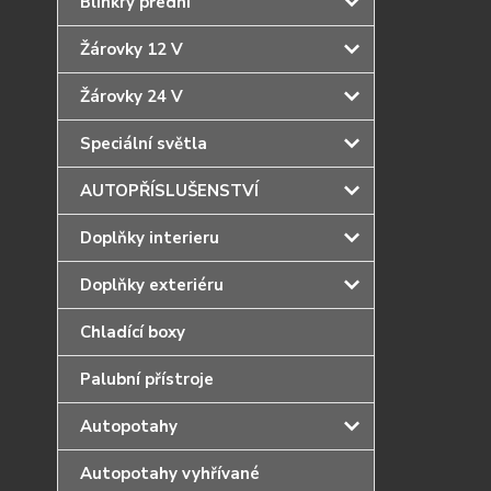
Blinkry přední
Žárovky 12 V
Žárovky 24 V
Speciální světla
AUTOPŘÍSLUŠENSTVÍ
Doplňky interieru
Doplňky exteriéru
Chladící boxy
Palubní přístroje
Autopotahy
Autopotahy vyhřívané