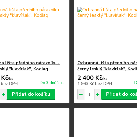
á lišta předního nárazníku -
Ochranná lišta předního nár
sklý "klavírlak", Kodiaq
černý lesklý "klavírlak", Kod
 Kč
2 400 Kč
/
ks
/
ks
Do 3 dnů 2 ks
D
č
bez DPH
1 983 Kč
bez DPH
Přidat do košíku
Přidat do ko