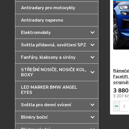
Antiradary pro motocykly
Antiradary napevno
Elektromobily
Světla přídavná, osvětlení SPZ
Fanfáry, klaksony a sirény
STŘEŠNÍ NOSIČE, NOSIČE KOL,
Rámeček
BOXY
Facelift
originál
LED MARKER BMW ANGEL
3 880
EYES
3 207 K
Světla pro denní svícení
Blinkry boční