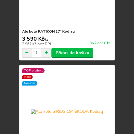
Alu kolo RATIKON 17" Kodiaq
3 590 Kč
/
ks
Do 2 dnů 8 ks
2 967 Kč
bez DPH
Přidat do košíku
TOP produkt
Akce
Novinka