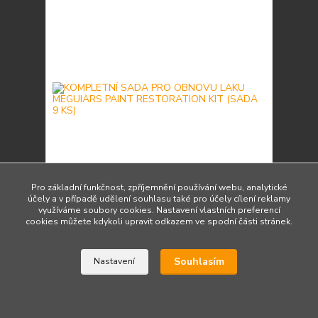
Pro základní funkčnost, zpříjemnění používání webu, analytické
účely a v případě udělení souhlasu také pro účely cílení reklamy
využíváme soubory cookies. Nastavení vlastních preferencí
KOMPLETNÍ SADA PRO OBNOVU LAKU
cookies můžete kdykoli upravit odkazem ve spodní části stránek.
MEGUIARS PAINT RESTORATION KIT (SADA 9 KS)
2 450 Kč
/
ks
Do 3 dnů
2 025 Kč
bez DPH
Souhlasím
Nastavení
Přidat do košíku