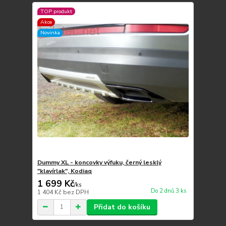
TOP produkt
Akce
Novinka
Dummy XL - koncovky výfuku, černý lesklý
"klavírlak", Kodiaq
1 699 Kč
/
ks
Do 2 dnů 3 ks
1 404 Kč
bez DPH
Přidat do košíku