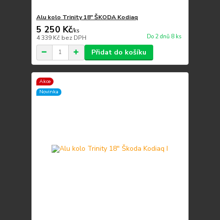
Alu kolo Trinity 18" ŠKODA Kodiaq
5 250 Kč
/
ks
Do 2 dnů 8 ks
4 339 Kč
bez DPH
Přidat do košíku
Akce
Novinka