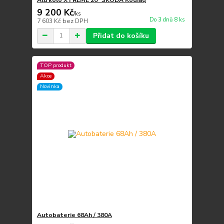
9 200 Kč
/
ks
Do 3 dnů 8 ks
7 603 Kč
bez DPH
Přidat do košíku
TOP produkt
Akce
Novinka
Autobaterie 68Ah / 380A