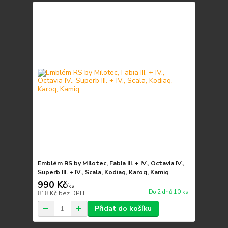
Emblém RS by Milotec, Fabia III. + IV., Octavia IV.,
Superb III. + IV., Scala, Kodiaq, Karoq, Kamiq
990 Kč
/
ks
Do 2 dnů 10 ks
818 Kč
bez DPH
Přidat do košíku