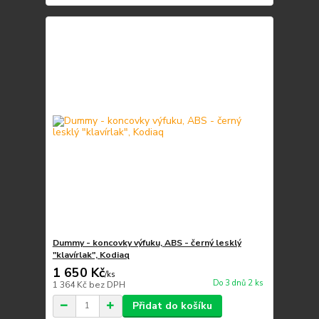
Dummy - koncovky výfuku, ABS - černý lesklý
"klavírlak", Kodiaq
1 650 Kč
/
ks
Do 3 dnů 2 ks
1 364 Kč
bez DPH
Přidat do košíku