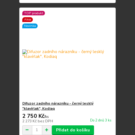
TOP produkt
Akce
Novinka
Difuzor zadního nárazníku - černý lesklý
"klavírlak", Kodiaq
2 750 Kč
/
ks
Do 2 dnů 3 ks
2 273 Kč
bez DPH
Přidat do košíku