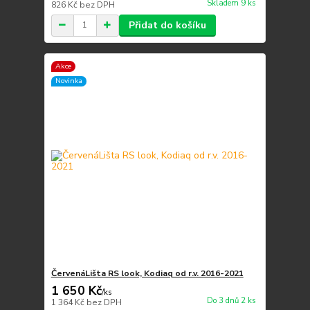
Skladem 9 ks
826 Kč
bez DPH
Přidat do košíku
Akce
Novinka
ČervenáLišta RS look, Kodiaq od r.v. 2016-2021
1 650 Kč
/
ks
Do 3 dnů 2 ks
1 364 Kč
bez DPH