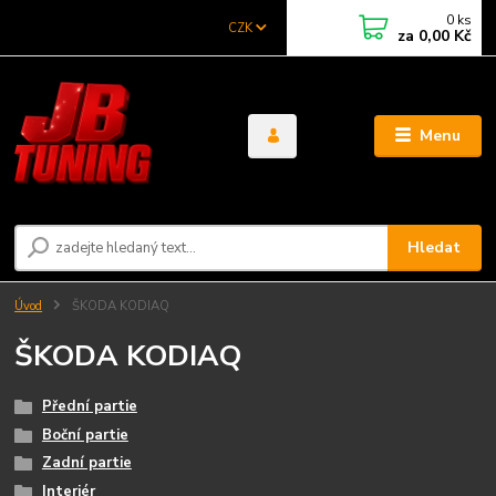
0
ks
CZK
za
0,00 Kč
Menu
Hledat
Úvod
ŠKODA KODIAQ
ŠKODA KODIAQ
Přední partie
Boční partie
Zadní partie
Interiér