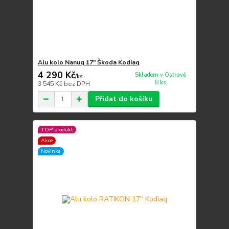
Alu kolo Nanuq 17" Škoda Kodiaq
4 290 Kč
Skladem v Ostravě
/
ks
8 ks
3 545 Kč
bez DPH
Přidat do košíku
TOP produkt
Akce
Novinka