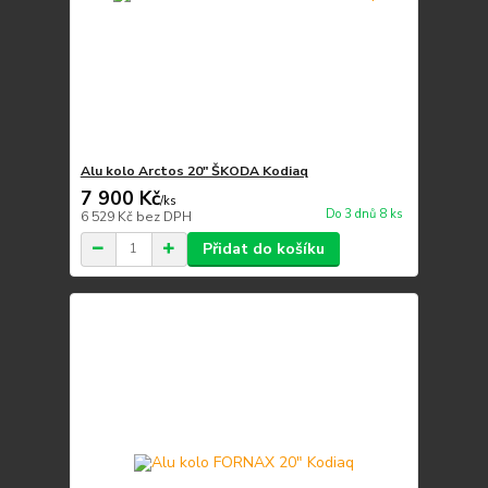
Alu kolo Arctos 20" ŠKODA Kodiaq
7 900 Kč
/
ks
Do 3 dnů 8 ks
6 529 Kč
bez DPH
Přidat do košíku