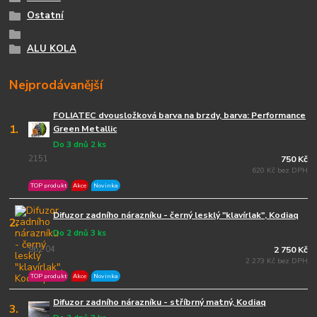
Ostatní
ALU KOLA
Nejprodávanější
FOLIATEC dvousložková barva na brzdy, barva: Performance
1.
Green Metallic
Do 3 dnů 2 ks
2151
750 Kč
620 Kč bez DPH
TOP produkt
Akce
Novinka
Difuzor zadního nárazníku - černý lesklý "klavírlak", Kodiaq
2.
Do 2 dnů 3 ks
962 04
2 750 Kč
2 273 Kč bez DPH
TOP produkt
Akce
Novinka
Difuzor zadního nárazníku - stříbrný matný, Kodiaq
3.