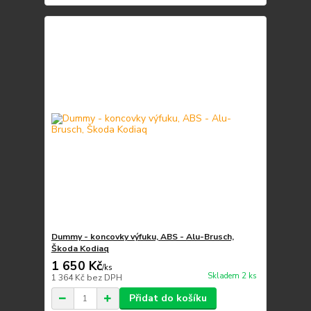
Dummy - koncovky výfuku, ABS - Alu-Brusch,
Škoda Kodiaq
1 650 Kč
/
ks
Skladem 2 ks
1 364 Kč
bez DPH
Přidat do košíku