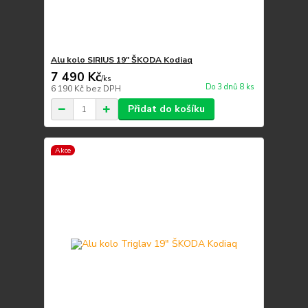
Alu kolo SIRIUS 19" ŠKODA Kodiaq
7 490 Kč
/
ks
Do 3 dnů 8 ks
6 190 Kč
bez DPH
Přidat do košíku
Akce