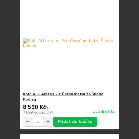
Kolo ALU Arctos 20" Černá metalíza Škoda
Kodiaq
8 590 Kč
/
ks
Do 3 dnů 8 ks
7 099 Kč
bez DPH
Přidat do košíku