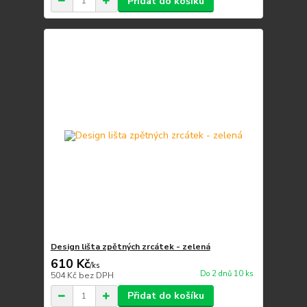
Přidat do košíku
Design lišta zpětných zrcátek - zelená
610 Kč
/
ks
Do 2 dnů 10 ks
504 Kč
bez DPH
Přidat do košíku