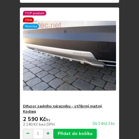
TOP produkt
Akce
Novinka
Difuzor zadního nárazníku - stříbrný matný,
Kodiaq
2 590 Kč
/
ks
Do 2 dnů 3 ks
2 140 Kč
bez DPH
Přidat do košíku