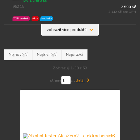
Do 2 dnů 3 ks
962 15
2 590 Kč
2 140 Kč bez DPH
TOP produkt
Akce
Novinka
zobrazit více produktů
Nejnovější
Nejlevnější
Nejdražší
Zobrazuji 1-30 z 69
strana
z 3
další