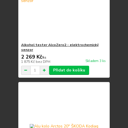
Alkohol tester AlcoZero2 - elektrochemický
senzor
2 269 Kč
/
ks
Skladem 3 ks
1 875 Kč
bez DPH
Přidat do košíku