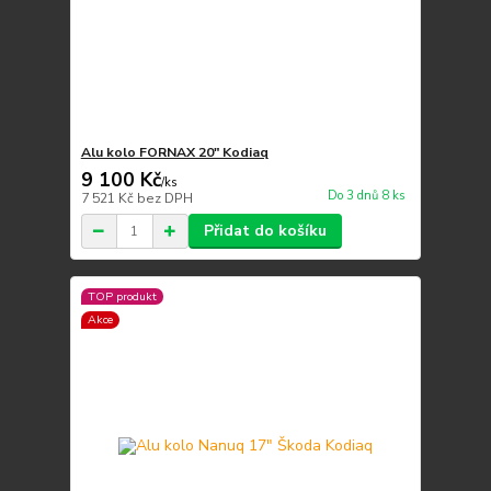
Alu kolo FORNAX 20" Kodiaq
9 100 Kč
/
ks
Do 3 dnů 8 ks
7 521 Kč
bez DPH
Přidat do košíku
TOP produkt
Akce