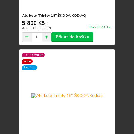
Alu kolo Trinity 18" ŠKODA KODIAQ
5 800 Kč
/
ks
Do 2 dnů 8 ks
4 793 Kč
bez DPH
Přidat do košíku
TOP produkt
Akce
Novinka