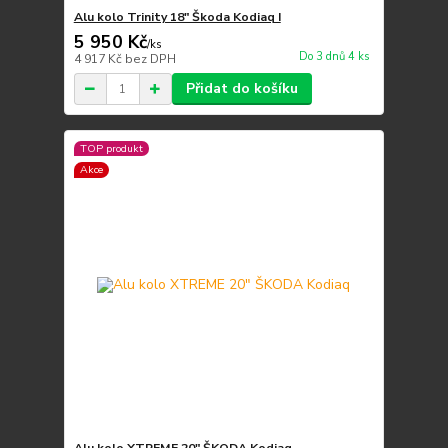
Alu kolo Trinity 18" Škoda Kodiaq I
5 950 Kč
/
ks
Do 3 dnů 4 ks
4 917 Kč
bez DPH
Přidat do košíku
TOP produkt
Akce
Alu kolo XTREME 20" ŠKODA Kodiaq