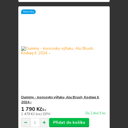
Novinka
Dummy - koncovky výfuku, Alu Brush, Kodiaq II.
2024 –
1 790 Kč
/
ks
Do 2 dnů 5 ks
1 479 Kč
bez DPH
Přidat do košíku