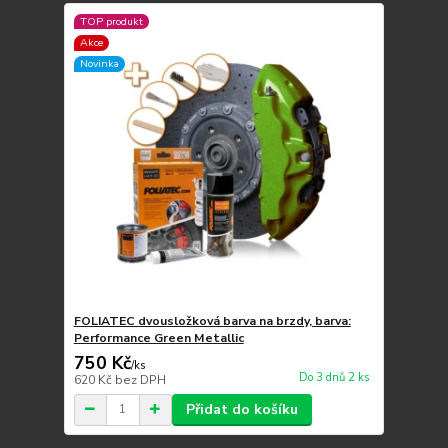
TOP produkt
Akce
Novinka
FOLIATEC dvousložková barva na brzdy, barva:
Performance Green Metallic
750 Kč
/
ks
Do 3 dnů 2 ks
620 Kč
bez DPH
Přidat do košíku