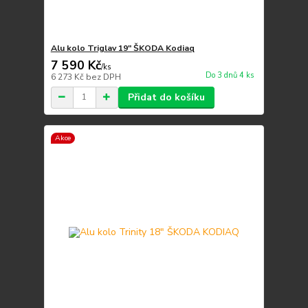
Alu kolo Triglav 19" ŠKODA Kodiaq
7 590 Kč
/
ks
Do 3 dnů 4 ks
6 273 Kč
bez DPH
Přidat do košíku
Akce