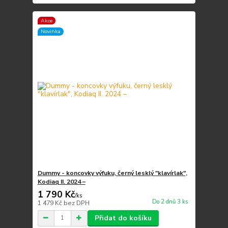
Akce
Novinka
Dummy - koncovky výfuku, černý lesklý "klavírlak",
Kodiaq II. 2024 –
1 790 Kč
/
ks
Do 2 dnů 3 ks
1 479 Kč
bez DPH
Přidat do košíku