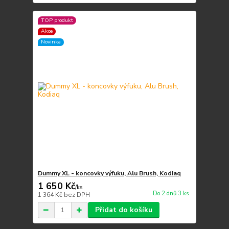
TOP produkt
Akce
Novinka
Dummy XL - koncovky výfuku, Alu Brush, Kodiaq
1 650 Kč
/
ks
Do 2 dnů 3 ks
1 364 Kč
bez DPH
Přidat do košíku