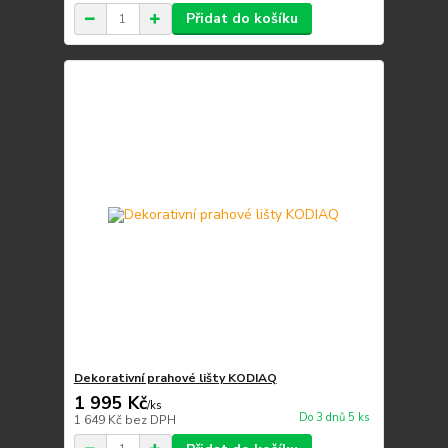
Přidat do košíku
Dekorativní prahové lišty KODIAQ
1 995 Kč
/
ks
Do 3 dnů 5 ks
1 649 Kč
bez DPH