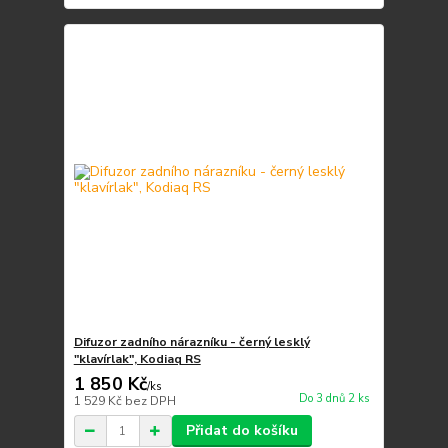
Difuzor zadního nárazníku - černý lesklý
"klavírlak", Kodiaq RS
1 850 Kč
/
ks
Do 3 dnů 2 ks
1 529 Kč
bez DPH
Přidat do košíku