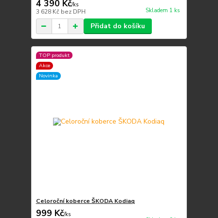
4 390 Kč
/
ks
Skladem 1 ks
3 628 Kč
bez DPH
Přidat do košíku
TOP produkt
Akce
Novinka
Celoroční koberce ŠKODA Kodiaq
999 Kč
/
ks