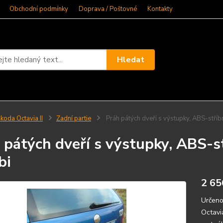
Obchodní podmínky
Doprava / Poštovné
Kontakty
Hledat
koda Octavia II
Zadní partie
Práh pátých dveří s výstupky, ABS-stříbr
 pátých dveří s výstupky, ABS-st
bi
2 65
Určeno
Octavi