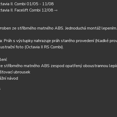
tavia II. Combi 01/05 - 11/08
avia II. Facelift Combi 12/08 –›
vyroben ze stříbrného matného ABS. Jednoduchá montáž lepením.
a:
Práh s výstupky nahrazuje práh starého provedení (hladké prov
lustrační foto (Octavia II RS Combi).
ení:
 ze stříbrného matného ABS zespod opatřený oboustrannou lepí
šťovací ubrousek
ážní návod
5