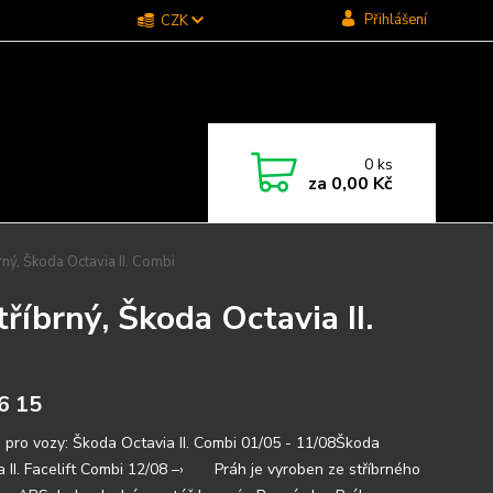
Přihlášení
CZK
0
ks
za
0,00 Kč
ný, Škoda Octavia II. Combi
říbrný, Škoda Octavia II.
6 15
 pro vozy: Škoda Octavia II. Combi 01/05 - 11/08Škoda
a II. Facelift Combi 12/08 –› Práh je vyroben ze stříbrného