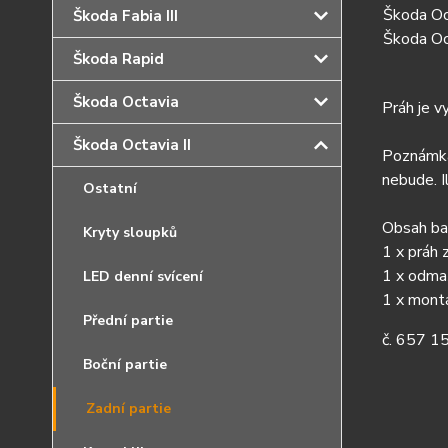
Škoda Oc
Škoda Fabia III
Škoda Oct
Škoda Rapid
Škoda Octavia
Práh je 
Škoda Octavia II
Poznámk
nebude. I
Ostatní
Obsah bal
Kryty sloupků
1 x práh
1 x odma
LED denní svícení
1 x mont
Přední partie
č.
657 1
Boční partie
Zadní partie