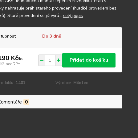
o ABS. Jednoduchá montáž lepením.Poznámka: Práh s
ky nahrazuje práh starého provedení (hladké provedení bez
ů). Staré provedení se již vyrá...
celý popis
tupnost
Do 3 dnů
190 Kč
/
ks
Přidat do košíku
 Kč
bez DPH
roduktu:
1401
Výrobce:
Milotec
Komentáře
0