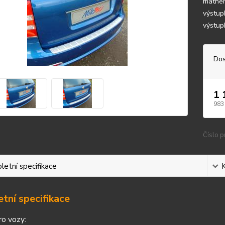
matnéh
výstup
výstupk
Dos
1 
983
Číslo p
etní specifikace
tní specifikace
ro vozy: