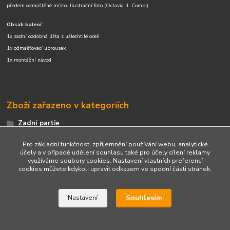
předem odmaštěné místo. Ilustrační foto (Octavia II. Combi)
Obsah balení:
1x zadní ozdobná lišta z ušlechtilé oceli
1x odmašťovací ubrousek
1x montážní návod
Zboží zařazeno v kategoriích
Zadní partie
Zadní partie
Pro základní funkčnost, zpříjemnění používání webu, analytické
účely a v případě udělení souhlasu také pro účely cílení reklamy
využíváme soubory cookies. Nastavení vlastních preferencí
cookies můžete kdykoli upravit odkazem ve spodní části stránek.
Upravit sběr cookies.
Souhlasím
Nastavení
Vytvořeno na
Eshop-rychle.cz