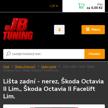
0
ks
CZK
za
0,00 Kč
Menu
Hledat
Úvod
Škoda Octavia II
Zadní partie
Lišta zadní - nerez, Škoda
Octavia II Lim., Škoda Octavia II Facelift Lim.
Lišta zadní - nerez, Škoda Octavia
II Lim., Škoda Octavia II Facelift
Lim.