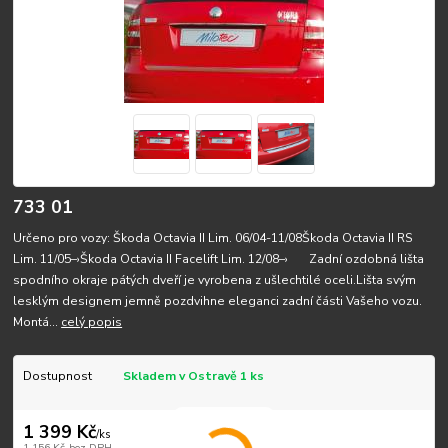
733 01
Určeno pro vozy: Škoda Octavia II Lim. 06/04-11/08Škoda Octavia II RS
Lim. 11/05–›Škoda Octavia II Facelift Lim. 12/08–› Zadní ozdobná lišta
spodního okraje pátých dveří je vyrobena z ušlechtilé oceli.Lišta svým
lesklým designem jemně pozdvihne eleganci zadní části Vašeho vozu.
Montá...
celý popis
Dostupnost
Skladem v Ostravě 1 ks
1 399 Kč
/
ks
1 156 Kč
bez DPH