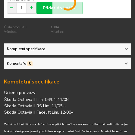
Přidat do košíku
Číslo produktu:
1384
Výrobce:
Milotec
Kompletní specifikace
Komentáře
0
Kompletní specifikace
Určeno pro vozy:
Škoda Octavia II Lim. 06/04-11/08
Škoda Octavia II RS Lim. 11/05–›
Škoda Octavia II Facelift Lim. 12/08–›
Zadní ozdobná lišta spodního okraje pátých dveří je vyrobena z ušlechtilé oceli.
Lišta svým
lesklým designem jemně pozdvihne eleganci zadní části Vašeho vozu. Montáž lepením na