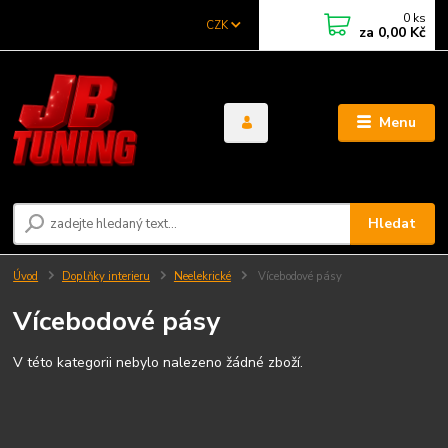
0
ks
CZK
za
0,00 Kč
Menu
Hledat
Úvod
Doplňky interieru
Neelekrické
Vícebodové pásy
Vícebodové pásy
V této kategorii nebylo nalezeno žádné zboží.