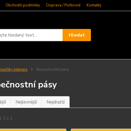
Obchodní podmínky
Doprava / Poštovné
Kontakty
Hledat
oplňky interieru
Bezpečnostní pásy
ečnostní pásy
jší
Nejlevnější
Nejdražší
1-2 z 2