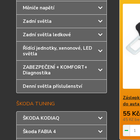
Měniče napětí
Zadní světla
Zadní světla ledkové
Řídící jednotky, xenonové, LED
světla
ZABEZPEČENÍ + KOMFORT+
Diagnostika
Denní světla příslušenství
Záslepk
ŠKODA TUNING
do auta
55 Kč
ŠKODA KODIAQ
45 Kč
be
Škoda FABIA 4