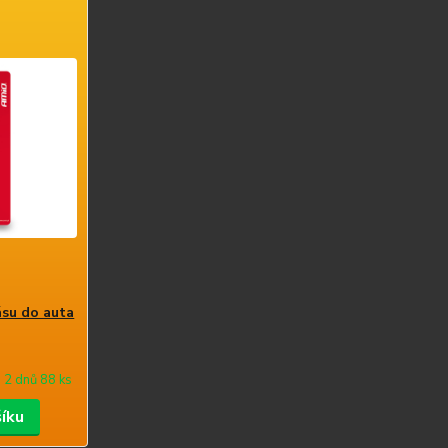
su do auta
 2 dnů 88 ks
šíku