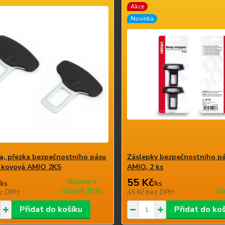
Akce
Novinka
a, přezka bezpečnostního pásu
Záslepky bezpečnostního pá
 kovová AMIO 2KS
AMIO, 2 ks
55 Kč
Skladem v
/
ks
/
ks
Ostravě 25 ks
Do
z DPH
45 Kč
bez DPH
Přidat do košíku
Přidat do ko