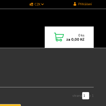
Přihlášení
CZK
0
ks
za
0,00 Kč
strana
z 1