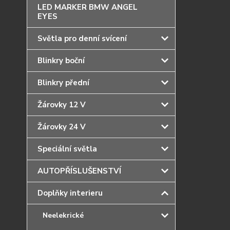
LED MARKER BMW ANGEL
EYES
Světla pro denní svícení
Blinkry boční
Blinkry přední
Žárovky 12 V
Žárovky 24 V
Speciální světla
AUTOPŘÍSLUŠENSTVÍ
Doplňky interieru
Neelekrické