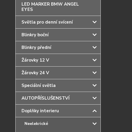
LED MARKER BMW ANGEL
EYES
Světla pro denní svícení
Blinkry boční
Blinkry přední
Žárovky 12 V
Žárovky 24 V
Speciální světla
AUTOPŘÍSLUŠENSTVÍ
Doplňky interieru
Neelekrické