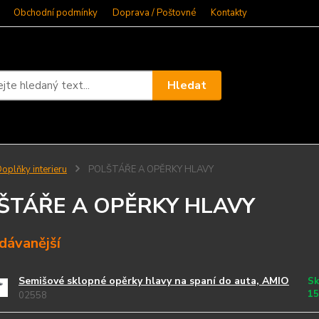
Obchodní podmínky
Doprava / Poštovné
Kontakty
Hledat
oplňky interieru
POLŠTÁŘE A OPĚRKY HLAVY
ŠTÁŘE A OPĚRKY HLAVY
dávanější
Semišové sklopné opěrky hlavy na spaní do auta, AMIO
Sk
15
02558