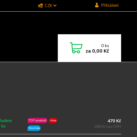
Přihlášení
CZK
0
ks
za
0,00 Kč
470 Kč
ladem
TOP produkt
Akce
 ks
388 Kč bez DPH
Novinka