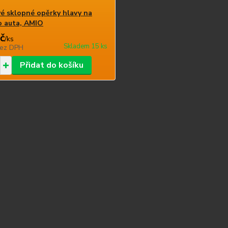
é sklopné opěrky hlavy na
o auta, AMIO
č
/
ks
Skladem 15 ks
ez DPH
Přidat do košíku