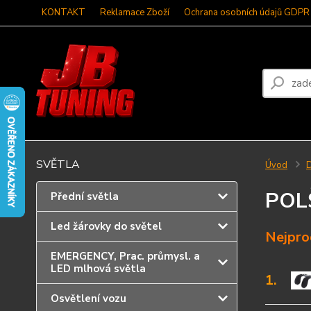
KONTAKT
Reklamace Zboží
Ochrana osobních údajů GDPR
SVĚTLA
Úvod
D
POL
Přední světla
Led žárovky do světel
Nejpro
EMERGENCY, Prac. průmysl. a
LED mlhová světla
1.
Osvětlení vozu