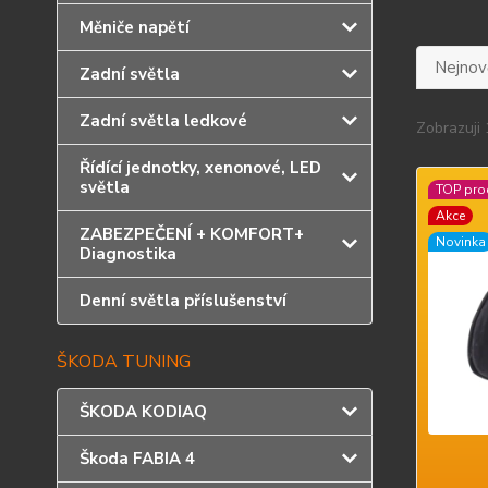
Měniče napětí
Nejnově
Zadní světla
Zadní světla ledkové
Zobrazuji 
Řídící jednotky, xenonové, LED
světla
TOP pro
Akce
ZABEZPEČENÍ + KOMFORT+
Novinka
Diagnostika
Denní světla příslušenství
ŠKODA TUNING
ŠKODA KODIAQ
Škoda FABIA 4