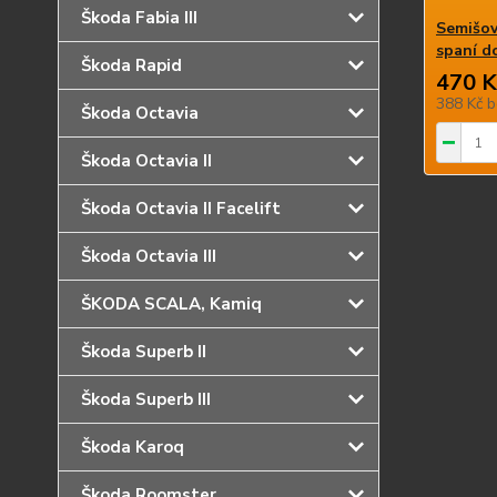
Škoda Fabia III
Semišov
spaní d
Škoda Rapid
470 K
388 Kč
b
Škoda Octavia
Škoda Octavia II
Škoda Octavia II Facelift
Škoda Octavia III
ŠKODA SCALA, Kamiq
Škoda Superb II
Škoda Superb III
Škoda Karoq
Škoda Roomster