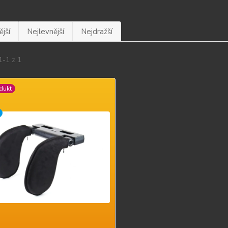
jší
Nejlevnější
Nejdražší
1-1 z 1
dukt