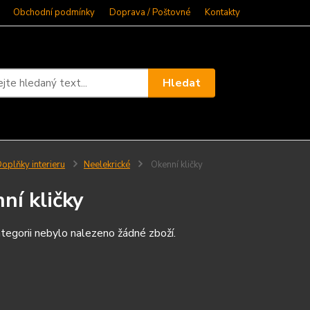
Obchodní podmínky
Doprava / Poštovné
Kontakty
Hledat
oplňky interieru
Neelekrické
Okenní kličky
ní kličky
tegorii nebylo nalezeno žádné zboží.