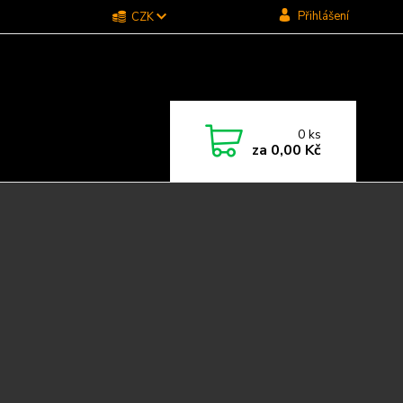
Přihlášení
CZK
0
ks
za
0,00 Kč