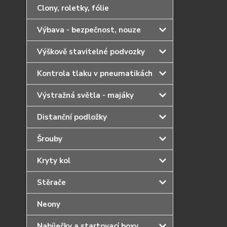
Clony, roletky, fólie
Výbava - bezpečnost, nouze
Výškově stavitelné podvozky
Kontrola tlaku v pneumatikách
Výstražná světla - majáky
Distanční podložky
Šrouby
Kryty kol
Stěrače
Neony
Nabíječky a startovací boxy