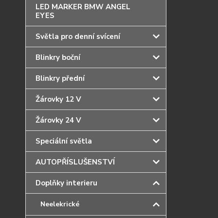
LED MARKER BMW ANGEL
EYES
Světla pro denní svícení
Blinkry boční
Blinkry přední
Žárovky 12 V
Žárovky 24 V
Speciální světla
AUTOPŘÍSLUŠENSTVÍ
Doplňky interieru
Neelekrické