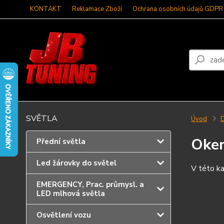
KONTAKT
Reklamace Zboží
Ochrana osobních údajů GDPR
SVĚTLA
Úvod
D
Oken
Přední světla
Led žárovky do světel
V této ka
EMERGENCY, Prac. průmysl. a
LED mlhová světla
Osvětlení vozu