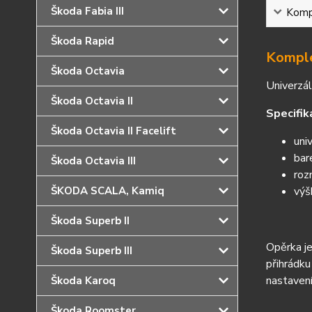
Škoda Fabia III
Kompl
Škoda Rapid
Komple
Škoda Octavia
Univerzál
Škoda Octavia II
Specifik
Škoda Octavia II Facelift
uni
bar
Škoda Octavia III
roz
výš
ŠKODA SCALA, Kamiq
Škoda Superb II
Opěrka je
Škoda Superb III
přihrádku
nastavení
Škoda Karoq
Škoda Roomster