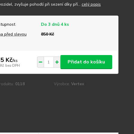
ozidel, zvyšuje pohodlí při sezení díky pří...
celý popis
tupnost
Do 3 dnů 4 ks
a před slevou
850 Kč
5 Kč
/
ks
Přidat do košíku
 Kč
bez DPH
roduktu:
0118
Výrobce:
Vertex