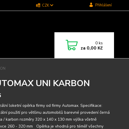
Přihlášení
CZK
0
ks
za
0,00 Kč
BON
UTOMAX UNI KARBON
6
zální loketní opěrka firmy od firmy Automax. Specifikace:
zální použití pro většinu automobilů barevné provedení černá
a / karbon rozměry 320 x 140 x 130 mm výška včetně
vce 260 - 320 mm Opěrka je vhodná pro téměř všechny