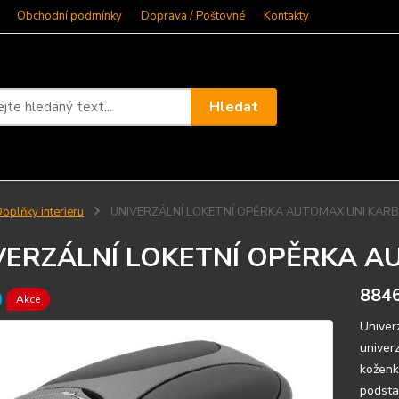
Obchodní podmínky
Doprava / Poštovné
Kontakty
Hledat
oplňky interieru
UNIVERZÁLNÍ LOKETNÍ OPĚRKA AUTOMAX UNI KAR
VERZÁLNÍ LOKETNÍ OPĚRKA A
884
Akce
Univer
univer
koženk
podsta