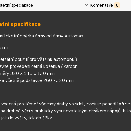
etní specifikace
Komentáře
0
tní specifikace
ní loketní opěrka firmy od firmy Automax.
ace:
verzální použití pro většinu automobilů
evné provedení černá koženka / karbon
měry 320 x 140 x 130 mm
ka včetně podstavce 260 - 320 mm
 vhodná pro téměř všechny druhy vozidel, zvyšuje pohodlí při se
 na drobné věci s prakticky vysunovatelným držákem nápojů. K l
 jak do výšky, tak do šířky.