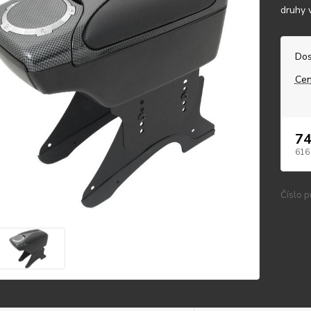
druhy v
Dos
Cen
74
616
Číslo p