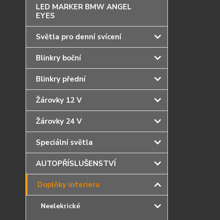
LED MARKER BMW ANGEL
EYES
Světla pro denní svícení
Blinkry boční
Blinkry přední
Žárovky 12 V
Žárovky 24 V
Speciální světla
AUTOPŘÍSLUŠENSTVÍ
Doplňky interieru
Neelekrické