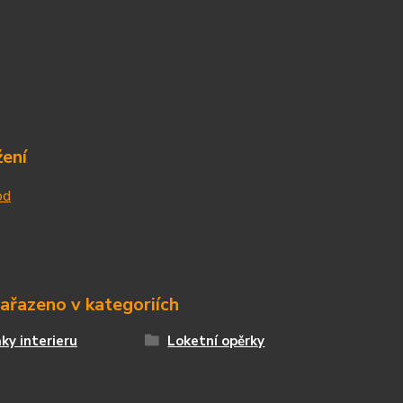
žení
od
zařazeno v kategoriích
ky interieru
Loketní opěrky