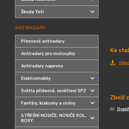
Škoda Yeti
ANTIRADARY
Přenosné antiradary
Ke sta
Antiradary pro motocykly
Náv
Antiradary napevno
Elektromobily
Světla přídavná, osvětlení SPZ
Zboží 
Fanfáry, klaksony a sirény
Doplň
STŘEŠNÍ NOSIČE, NOSIČE KOL,
BOXY