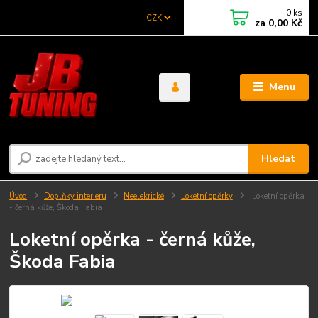
0
ks
CZK
za
0,00 Kč
Menu
Hledat
Úvod
Doplňky interieru
Neelekrické
Loketní opěrky
Loketní opěrka
- černá kůže, Škoda Fabia
Loketní opěrka - černá kůže,
Škoda Fabia