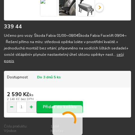
339 44
Určeno pro vozy: Škoda Fabia 01/00–›08/04Škoda Fabia Facelift 09/04–›
Řešení přímo na míru: středová opěrka lokte v prvotřídní kvalitě.+
jednoduchá montáž bez vrtání, připevněno na vodících lištách sedadel+
svislé sklápění+ plynule nastavitelný úhel sklonu opěrky+ nast...
celý
popis
Dostupnost
Do 3 dnů 5 ks
2 590 Kč
/
ks
2 140 Kč
bez DPH
Přidat do košíku
Číslo produktu:
1584
Výrobce:
Milotec