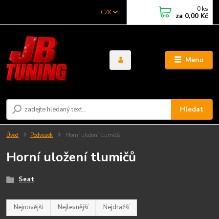
0
ks
CZK
za
0,00 Kč
Menu
Hledat
Úvod
Podvozek
Horní uložení tlumičů
Horní uložení tlumičů
Seat
Nejnovější
Nejlevnější
Nejdražší