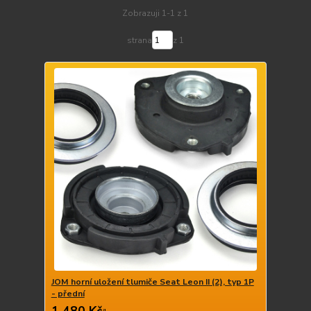
Zobrazuji 1-1 z 1
strana
z 1
JOM horní uložení tlumiče Seat Leon II (2), typ 1P
- přední