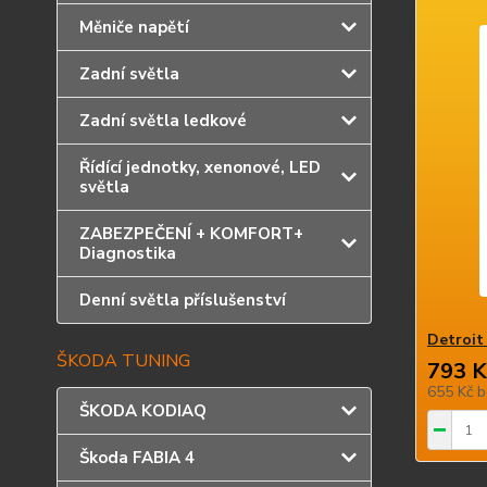
Měniče napětí
Zadní světla
Zadní světla ledkové
Řídící jednotky, xenonové, LED
světla
ZABEZPEČENÍ + KOMFORT+
Diagnostika
Denní světla příslušenství
Detroit
ŠKODA TUNING
793 K
655 Kč
b
ŠKODA KODIAQ
Škoda FABIA 4