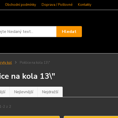
Obchodní podmínky
Doprava / Poštovné
Kontakty
Hledat
ryty kol
Poklice na kola 13\"
ice na kola 13\"
jší
Nejlevnější
Nejdražší
1-2 z 2