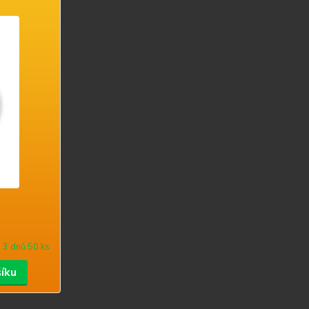
 3 dnů 50 ks
šíku