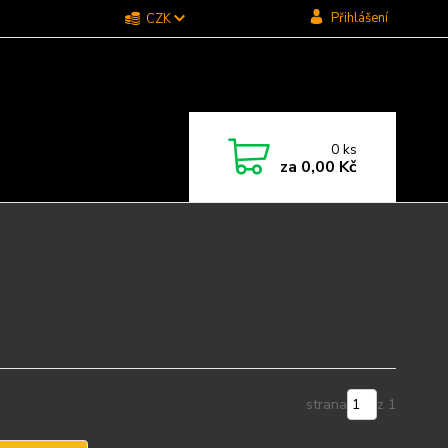
Přihlášení
CZK
0
ks
za
0,00 Kč
strana
z 1