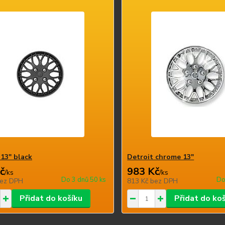
 13" black
Detroit chrome 13"
č
983 Kč
/
ks
/
ks
Do 3 dnů 50 ks
Do
ez DPH
813 Kč
bez DPH
Přidat do košíku
Přidat do ko