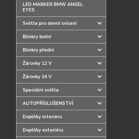
LED MARKER BMW ANGEL
EYES
Světla pro denní svícení
Blinkry boční
Blinkry přední
Žárovky 12 V
Žárovky 24 V
Speciální světla
AUTOPŘÍSLUŠENSTVÍ
Doplňky interieru
Doplňky exteriéru