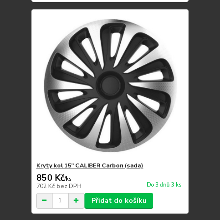
Kryty kol 15" CALIBER Carbon (sada)
850 Kč
/
ks
Do 3 dnů 3 ks
702 Kč
bez DPH
Přidat do košíku