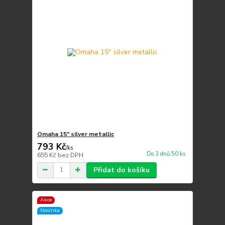
Omaha 15" silver metallic
793 Kč
/
ks
Do 3 dnů 50 ks
655 Kč
bez DPH
Přidat do košíku
Akce
Novinka