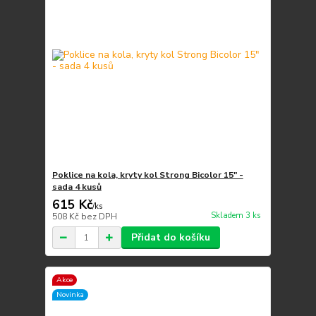
Poklice na kola, kryty kol Strong Bicolor 15" -
sada 4 kusů
615 Kč
/
ks
Skladem 3 ks
508 Kč
bez DPH
Přidat do košíku
Akce
Novinka