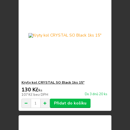
Kryty kol CRYSTAL SO Black 1ks 15"
130 Kč
/
ks
Do 3 dnů 20 ks
107 Kč
bez DPH
Přidat do košíku