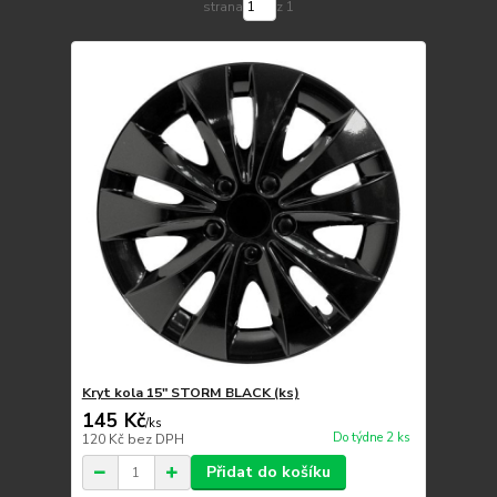
strana
z 1
Kryt kola 15" STORM BLACK (ks)
145 Kč
/
ks
Do týdne 2 ks
120 Kč
bez DPH
Přidat do košíku