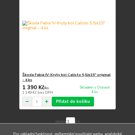
Škoda Fabia IV-Kryty kol Calisto 5,5Jx15" original
- 4 ks
1 390 Kč
Skladem v Ostravě
/
ks
4 ks
1 149 Kč
bez DPH
Přidat do košíku
strana
z 1
Pro základní funkčnost, zpříjemnění používání webu, analytické