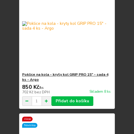
Poklice na kola - kryty kol GRIP PRO 15" - sada 4
ks - Argo
850 Kč
/
ks
Skladem 8 ks
702 Kč
bez DPH
Přidat do košíku
Akce
Novinka