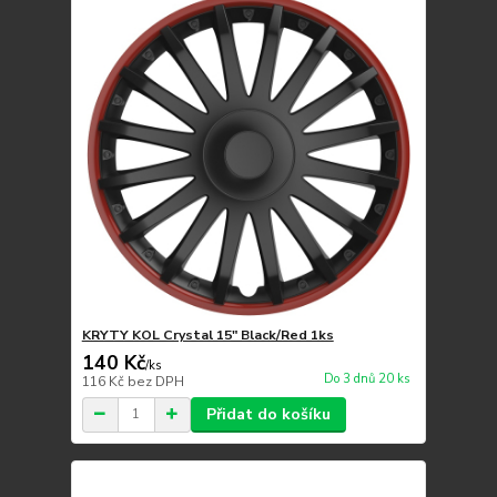
KRYTY KOL Crystal 15" Black/Red 1ks
140 Kč
/
ks
Do 3 dnů 20 ks
116 Kč
bez DPH
Přidat do košíku