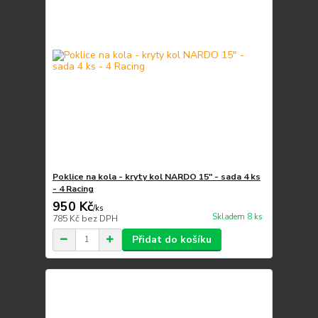
Poklice na kola - kryty kol NARDO 15" - sada 4 ks
- 4 Racing
950 Kč
/
ks
Skladem 8 ks
785 Kč
bez DPH
Přidat do košíku