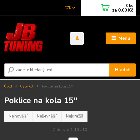
0
ks
CZK
za
0,00 Kč
Menu
Hledat
Úvod
Kryty kol
Poklice na kola 15\"
Poklice na kola 15"
Nejnovější
Nejlevnější
Nejdražší
Zobrazuji 1-10 z 10