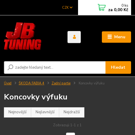
0
ks
CZK
za
0,00 Kč
Menu
Hledat
Úvod
ŠKODA FABIA 4
Zadní partie
Koncovky výfuku
Koncovky výfuku
Nejnovější
Nejlevnější
Nejdražší
Zobrazuji 1-1 z 1