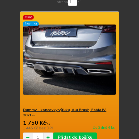
strana
z 1
Akce
Novinka
Dummy - koncovky výfuku, Alu Brush, Fabia IV.
2021–›
1 750 Kč
/
ks
Do 3 dnů 4 ks
1 446 Kč
bez DPH
Přidat do košíku