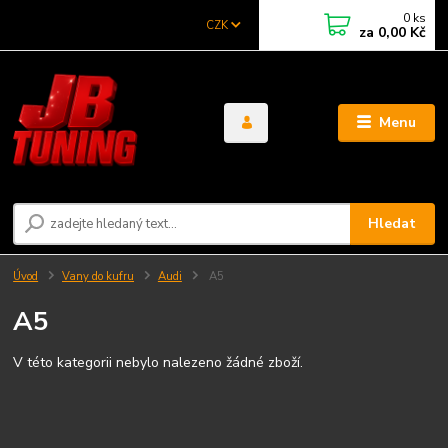
0
ks
CZK
za
0,00 Kč
Menu
Hledat
Úvod
Vany do kufru
Audi
A5
A5
V této kategorii nebylo nalezeno žádné zboží.