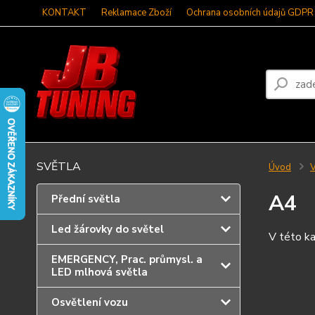
KONTAKT
Reklamace Zboží
Ochrana osobních údajů GDPR
SVĚTLA
Úvod
V
A4
Přední světla
Led žárovky do světel
V této ka
EMERGENCY, Prac. průmysl. a
LED mlhová světla
Osvětlení vozu