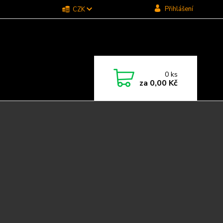
Přihlášení
CZK
0
ks
za
0,00 Kč