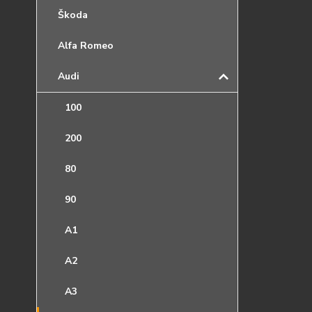
Škoda
Alfa Romeo
Audi
100
200
80
90
A1
A2
A3