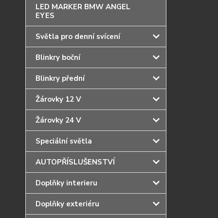
LED MARKER BMW ANGEL
EYES
Světla pro denní svícení
Blinkry boční
Blinkry přední
Žárovky 12 V
Žárovky 24 V
Speciální světla
AUTOPŘÍSLUŠENSTVÍ
Doplňky interieru
Doplňky exteriéru