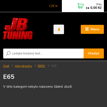
0
ks
CZK
za
0,00 Kč
Menu
Hledat
Úvod
Vany do kufru
BMW
E65
E65
V této kategorii nebylo nalezeno žádné zboží.