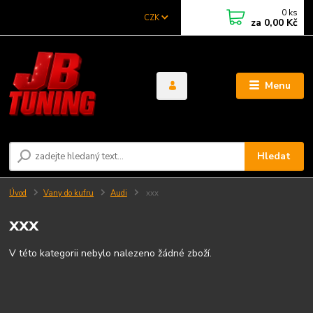
0
ks
CZK
za
0,00 Kč
Menu
Hledat
Úvod
Vany do kufru
Audi
xxx
xxx
V této kategorii nebylo nalezeno žádné zboží.