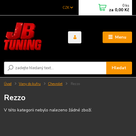
0
ks
CZK
za
0,00 Kč
Menu
Hledat
Úvod
Vany do kufru
Chevrolet
Rezzo
Rezzo
V této kategorii nebylo nalezeno žádné zboží.