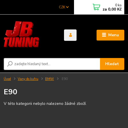
0
ks
CZK
za
0,00 Kč
Menu
Hledat
Úvod
Vany do kufru
BMW
E90
E90
V této kategorii nebylo nalezeno žádné zboží.