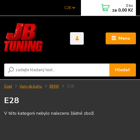
0
ks
CZK
za
0,00 Kč
Menu
Hledat
Úvod
Vany do kufru
BMW
E28
E28
V této kategorii nebylo nalezeno žádné zboží.