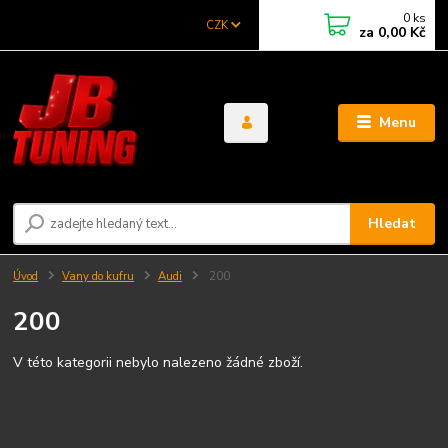
0
ks
CZK
za
0,00 Kč
Menu
Hledat
Úvod
Vany do kufru
Audi
200
200
V této kategorii nebylo nalezeno žádné zboží.