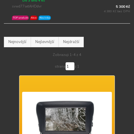
Do 3 dnů 4 ks
svwd77setAHDdvr
5 300 Kč
4 380 Kč bez DPH
TOP produkt
Akce
Novinka
Nejnovější
Nejlevnější
Nejdražší
Zobrazuji 1-4 z 4
strana
z 1