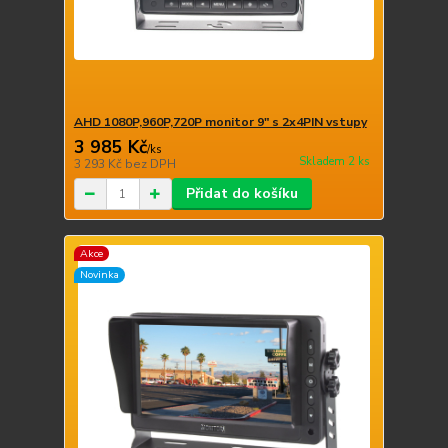
AHD 1080P,960P,720P monitor 9" s 2x4PIN vstupy
3 985 Kč
/
ks
Skladem 2 ks
3 293 Kč
bez DPH
Přidat do košíku
Akce
Novinka