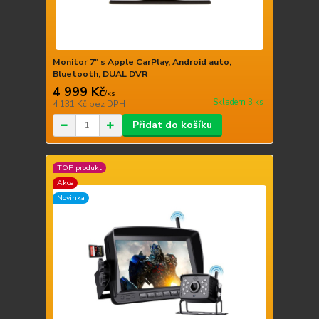
Monitor 7" s Apple CarPlay, Android auto,
Bluetooth, DUAL DVR
4 999 Kč
/
ks
Skladem 3 ks
4 131 Kč
bez DPH
Přidat do košíku
TOP produkt
Akce
Novinka