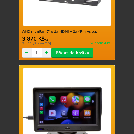
AHD monitor 7" s 1x HDMI + 2x 4PIN vstup
3 870 Kč
/
ks
Skladem 4 ks
3 198 Kč
bez DPH
Přidat do košíku