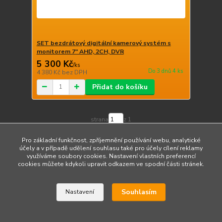
SET bezdrátový digitální kamerový systém s
monitorem 7" AHD, 2CH, DVR
5 300 Kč
/
ks
Do 3 dnů 4 ks
4 380 Kč
bez DPH
Přidat do košíku
strana
z 1
Pro základní funkčnost, zpříjemnění používání webu, analytické
účely a v případě udělení souhlasu také pro účely cílení reklamy
využíváme soubory cookies. Nastavení vlastních preferencí
cookies můžete kdykoli upravit odkazem ve spodní části stránek.
Upravit sběr cookies.
Souhlasím
Nastavení
Vytvořeno na
Eshop-rychle.cz