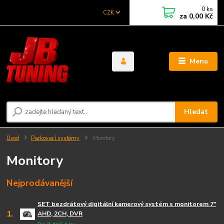
0
ks
CZK
za
0,00 Kč
Menu
Hledat
Úvod
Parkovací systémy
Monitory
Monitory
Nejprodávanější
SET bezdrátový digitální kamerový systém s monitorem 7"
1.
AHD, 2CH, DVR