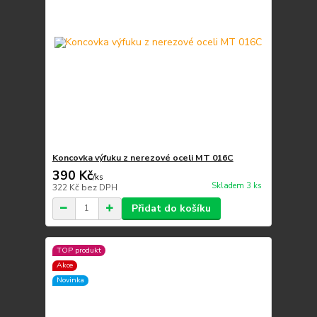
Koncovka výfuku z nerezové oceli MT 016C
390 Kč
/
ks
Skladem 3 ks
322 Kč
bez DPH
Přidat do košíku
TOP produkt
Akce
Novinka