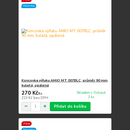
Novinka
Koncovka výfuku AMIO MT 007BLC, průměr 90 mm,
kulatá, opálená
270 Kč
Skladem v Ostravě
/
ks
3 ks
223 Kč
bez DPH
Přidat do košíku
Akce
Novinka