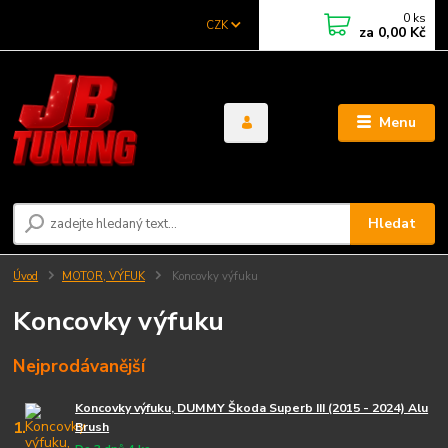
0
ks
CZK
za
0,00 Kč
Menu
Hledat
Úvod
MOTOR, VÝFUK
Koncovky výfuku
Koncovky výfuku
Nejprodávanější
Koncovky výfuku, DUMMY Škoda Superb III (2015 - 2024) Alu
1.
Brush