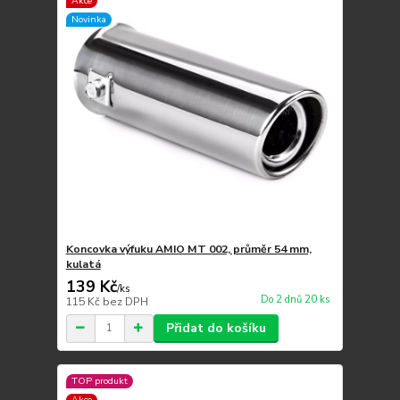
Akce
Novinka
Koncovka výfuku AMIO MT 002, průměr 54 mm,
kulatá
139 Kč
/
ks
Do 2 dnů 20 ks
115 Kč
bez DPH
Přidat do košíku
TOP produkt
Akce