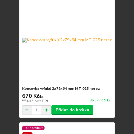
Koncovka výfuků 2x79x64 mm MT 025 nerez
670 Kč
/
ks
Do 3 dnů 5 ks
554 Kč
bez DPH
Přidat do košíku
TOP produkt