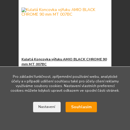
Kulatá Koncovka výfuku AMIO BLACK CHROME 90
mm MT 007BC
389 Kč
/
ks
Do 2 dnů 1 ks
321 Kč
bez DPH
Pro základní funkčnost, zpříjemnění používání webu, analytické
účely a v případě udělení souhlasu také pro účely cílení reklamy
Přidat do košíku
využíváme soubory cookies. Nastavení vlastních preferencí
cookies můžete kdykoli upravit odkazem ve spodní části stránek.
Načíst další produkty (6)
Souhlasím
Nastavení
strana
z 2
další