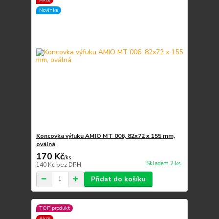
Novinka
Koncovka výfuku AMIO MT 006, 82x72 x 155 mm,
oválná
170 Kč
/
ks
Skladem 2 ks
140 Kč
bez DPH
Přidat do košíku
TOP produkt
Akce