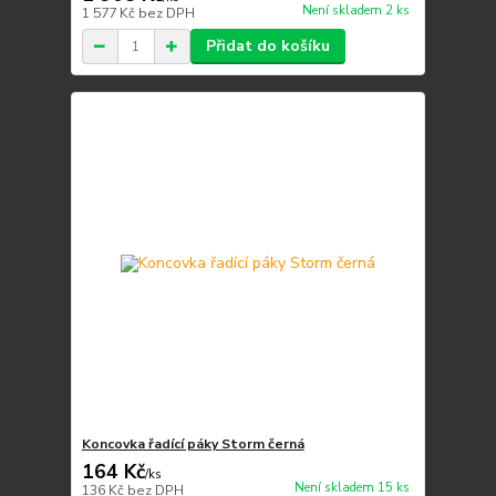
Není skladem 2 ks
1 577 Kč
bez DPH
Přidat do košíku
Koncovka řadící páky Storm černá
164 Kč
/
ks
Není skladem 15 ks
136 Kč
bez DPH