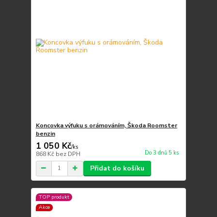
Koncovka výfuku s orámováním, Škoda Roomster
benzin
1 050 Kč
/
ks
Do 3 dnů 5 ks
868 Kč
bez DPH
Přidat do košíku
TOP produkt
Akce