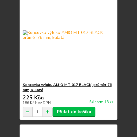
Koncovka výfuku AMIO MT 017 BLACK, průměr 76
mm, kulatá
225 Kč
/
ks
Skladem 18 ks
186 Kč
bez DPH
Přidat do košíku