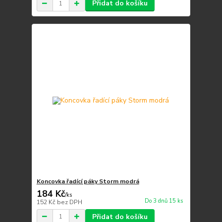
Přidat do košíku
Koncovka řadící páky Storm modrá
184 Kč
/
ks
Do 3 dnů 15 ks
152 Kč
bez DPH
Přidat do košíku