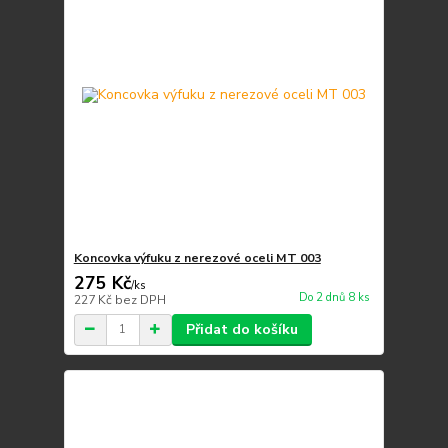
Koncovka výfuku z nerezové oceli MT 003
275 Kč
/
ks
Do 2 dnů 8 ks
227 Kč
bez DPH
Přidat do košíku