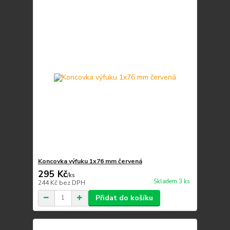
Koncovka výfuku 1x76 mm červená
295 Kč
/
ks
Skladem 3 ks
244 Kč
bez DPH
Přidat do košíku