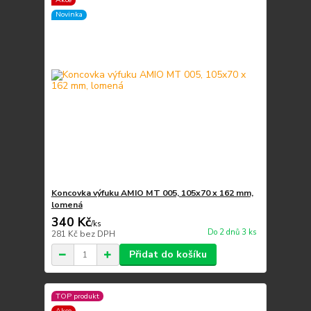
Novinka
Koncovka výfuku AMIO MT 005, 105x70 x 162 mm,
lomená
340 Kč
/
ks
Do 2 dnů 3 ks
281 Kč
bez DPH
Přidat do košíku
TOP produkt
Akce