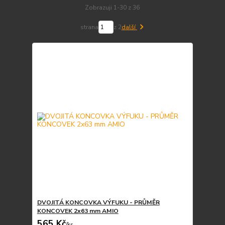
Zobrazuji 1-30 z 36
strana
z 2
další
DVOJITÁ KONCOVKA VÝFUKU - PRŮMĚR
KONCOVEK 2x63 mm AMIO
565 Kč
/
ks