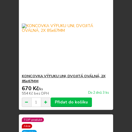
KONCOVKA VÝFUKU UNI, DVOJITÁ OVÁLNÁ, 2X
85x67MM
670 Kč
/
ks
Do 2 dnů 3 ks
554 Kč
bez DPH
Přidat do košíku
TOP produkt
Akce