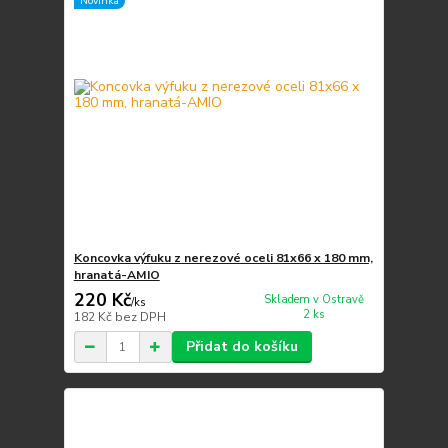
Novinka
Koncovka výfuku z nerezové oceli 81x66 x 180 mm,
hranatá-AMIO
220 Kč
Skladem v Ostravě
/
ks
2 ks
182 Kč
bez DPH
Přidat do košíku