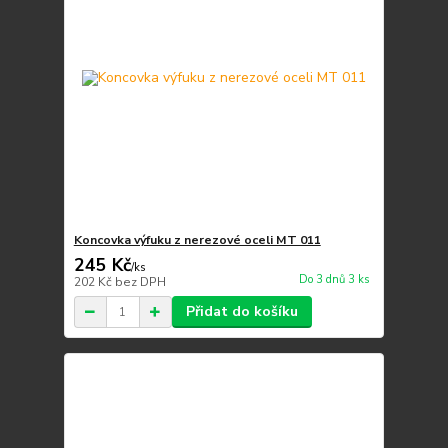
Koncovka výfuku z nerezové oceli MT 011
245 Kč
/
ks
Do 3 dnů 3 ks
202 Kč
bez DPH
Přidat do košíku