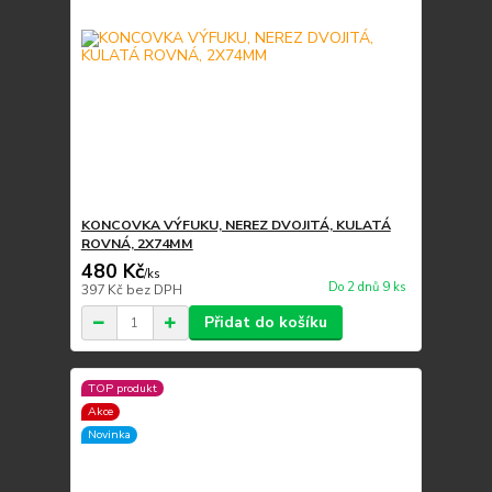
KONCOVKA VÝFUKU, NEREZ DVOJITÁ, KULATÁ
ROVNÁ, 2X74MM
480 Kč
/
ks
Do 2 dnů 9 ks
397 Kč
bez DPH
Přidat do košíku
TOP produkt
Akce
Novinka