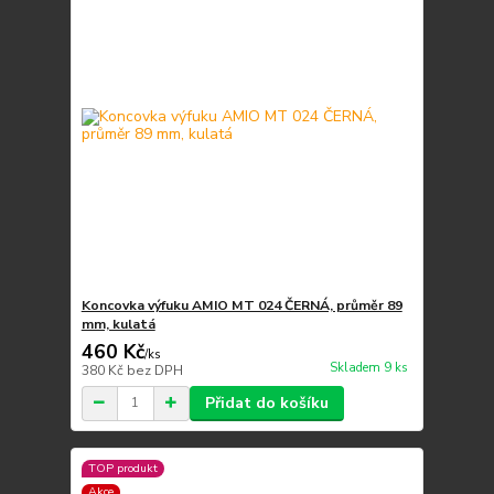
Koncovka výfuku AMIO MT 024 ČERNÁ, průměr 89
mm, kulatá
460 Kč
/
ks
Skladem 9 ks
380 Kč
bez DPH
Přidat do košíku
TOP produkt
Akce