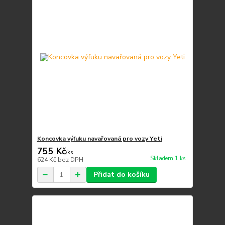
Koncovka výfuku navařovaná pro vozy Yeti
755 Kč
/
ks
Skladem 1 ks
624 Kč
bez DPH
Přidat do košíku