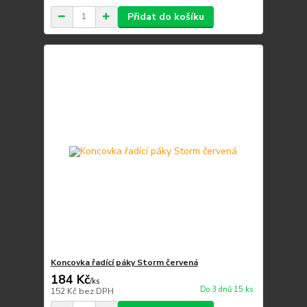
Přidat do košíku
Koncovka řadící páky Storm červená
184 Kč
/
ks
Do 3 dnů 15 ks
152 Kč
bez DPH