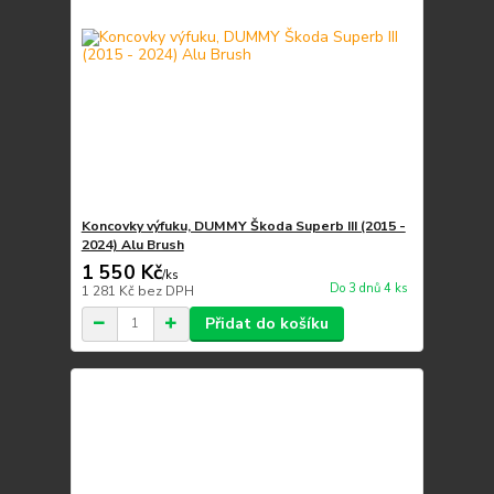
Koncovky výfuku, DUMMY Škoda Superb III (2015 -
2024) Alu Brush
1 550 Kč
/
ks
Do 3 dnů 4 ks
1 281 Kč
bez DPH
Přidat do košíku