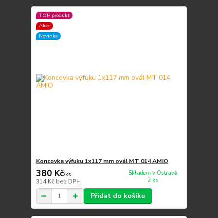
TOP produkt
Akce
Novinka
Koncovka výfuku 1x117 mm ovál MT 014 AMIO
380 Kč
Skladem v Ostravě
/
ks
2 ks
314 Kč
bez DPH
Přidat do košíku