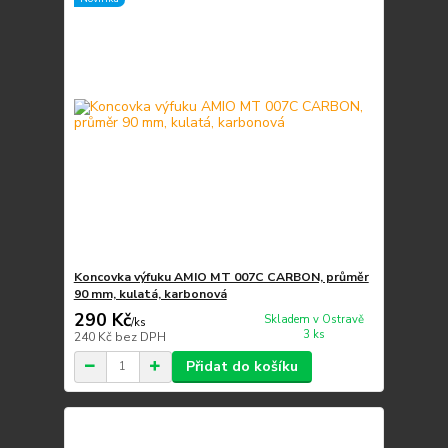
Koncovka výfuku AMIO MT 007C CARBON, průměr
90 mm, kulatá, karbonová
290 Kč
Skladem v Ostravě
/
ks
3 ks
240 Kč
bez DPH
Přidat do košíku