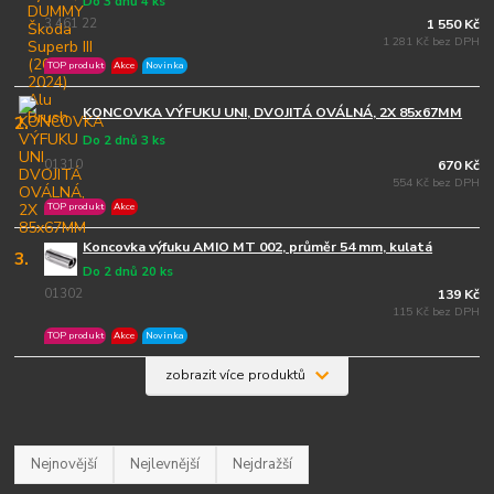
Do 3 dnů 4 ks
3 461 22
1 550 Kč
1 281 Kč bez DPH
TOP produkt
Akce
Novinka
KONCOVKA VÝFUKU UNI, DVOJITÁ OVÁLNÁ, 2X 85x67MM
2.
Do 2 dnů 3 ks
01310
670 Kč
554 Kč bez DPH
TOP produkt
Akce
Koncovka výfuku AMIO MT 002, průměr 54 mm, kulatá
3.
Do 2 dnů 20 ks
01302
139 Kč
115 Kč bez DPH
TOP produkt
Akce
Novinka
zobrazit více produktů
Nejnovější
Nejlevnější
Nejdražší