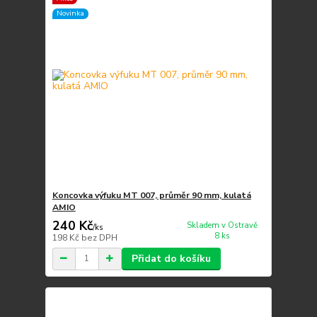
Novinka
Koncovka výfuku MT 007, průměr 90 mm, kulatá
AMIO
240 Kč
Skladem v Ostravě
/
ks
8 ks
198 Kč
bez DPH
Přidat do košíku